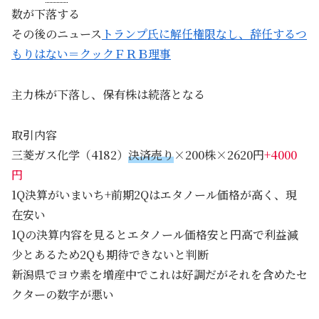
数が下落する
その後のニュース
トランプ氏に解任権限なし、辞任するつ
もりはない＝クックＦＲＢ理事
主力株が下落し、保有株は続落となる
取引内容
三菱ガス化学（4182）
決済売り
×200株×2620円
+4000
円
1Q決算がいまいち+前期2Qはエタノール価格が高く、現
在安い
1Qの決算内容を見るとエタノール価格安と円高で利益減
少とあるため2Qも期待できないと判断
新潟県でヨウ素を増産中でこれは好調だがそれを含めたセ
クターの数字が悪い