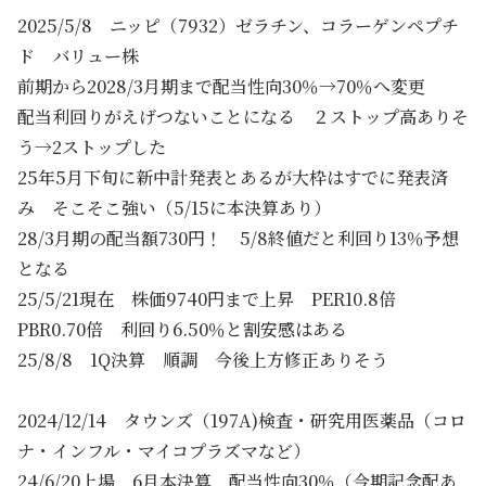
2025/5/8 ニッピ（7932）ゼラチン、コラーゲンペプチ
ド バリュー株
前期から2028/3月期まで配当性向30％→70％へ変更
配当利回りがえげつないことになる ２ストップ高ありそ
う→2ストップした
25年5月下旬に新中計発表とあるが大枠はすでに発表済
み そこそこ強い（5/15に本決算あり）
28/3月期の配当額730円！ 5/8終値だと利回り13％予想
となる
25/5/21現在 株価9740円まで上昇 PER10.8倍
PBR0.70倍 利回り6.50％と割安感はある
25/8/8 1Q決算 順調 今後上方修正ありそう
2024/12/14 タウンズ（197A)検査・研究用医薬品（コロ
ナ・インフル・マイコプラズマなど）
24/6/20上場 6月本決算 配当性向30％（今期記念配あ