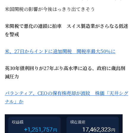
米国関税の影響が今後はっきり出てきそう
米関税で悪化の連鎖に拍車 スイス製造業がさらなる低迷
を警戒
米、27日からインドに追加関税 関税率最大50％に
英30年債利回りが27年ぶり高水準に迫る、政府に歳出削
減圧力
パランティア、CEOの保有株売却が波紋 株価「天井シグ
ナル」か