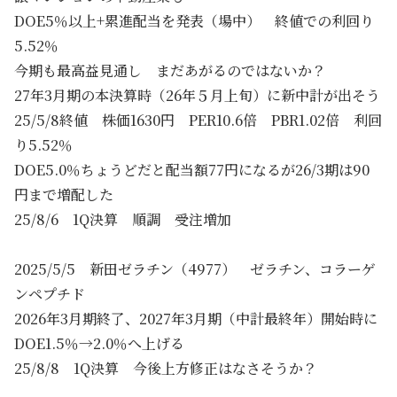
DOE5％以上+累進配当を発表（場中） 終値での利回り
5.52％
今期も最高益見通し まだあがるのではないか？
27年3月期の本決算時（26年５月上旬）に新中計が出そう
25/5/8終値 株価1630円 PER10.6倍 PBR1.02倍 利回
り5.52％
DOE5.0％ちょうどだと配当額77円になるが26/3期は90
円まで増配した
25/8/6 1Q決算 順調 受注増加
2025/5/5 新田ゼラチン（4977） ゼラチン、コラーゲ
ンペプチド
2026年3月期終了、2027年3月期（中計最終年）開始時に
DOE1.5％→2.0％へ上げる
25/8/8 1Q決算 今後上方修正はなさそうか？