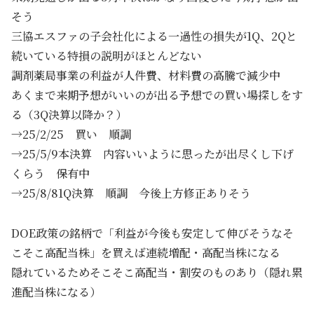
そう
三協エスファの子会社化による一過性の損失が1Q、2Qと
続いている特損の説明がほとんどない
調剤薬局事業の利益が人件費、材料費の高騰で減少中
あくまで来期予想がいいのが出る予想での買い場探しをす
る（3Q決算以降か？）
→25/2/25 買い 順調
→25/5/9本決算 内容いいように思ったが出尽くし下げ
くらう 保有中
→25/8/81Q決算 順調 今後上方修正ありそう
DOE政策の銘柄で「利益が今後も安定して伸びそうなそ
こそこ高配当株」を買えば連続増配・高配当株になる
隠れているためそこそこ高配当・割安のものあり（隠れ累
進配当株になる）