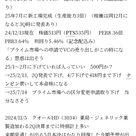
り）
25年7月に新工場完成（生産能力3倍）（稼働は同12月に
なると3Q時に発表あり）
24/12/13現在 株価513円（
PTS
535円） PER8.36倍
PBR3.64％ 利回り5.46％（記念配込み）
「プライム市場への申請でVCの売り出しがこの時にな
る」思惑は出そう
25/1～2月に下げていれば入っていい 500円か？
→25/2/13，2Q発表で下げ、4/7下げで418円まで下げ
ナ
ンピン
買いして本命株になる
→25/7/14 プライム市場への区分変更申請取り下げ 当
分なさそう
2024/11/5 クオールHD（3034）薬局・ジェネリック薬
製造加わる2Q決算までに特損計上多い
来期見通しが出る5月本決はかなり回復した今期予想が出