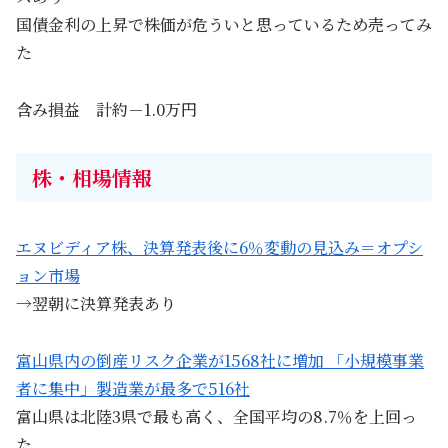
国債金利の上昇で株価が危ういと思っているため売ってみ
た
含み損益 計約－1.0万円
株・相場情報
エヌビディア株、決算発表後に6％変動の見込み＝オプシ
ョン市場
→翌朝に決算発表あり
富山県内の倒産リスク企業が1568社に増加 「小規模事業
者に集中」製造業が最多で516社
富山県は北陸3県で最も高く、全国平均の8.7％を上回っ
た