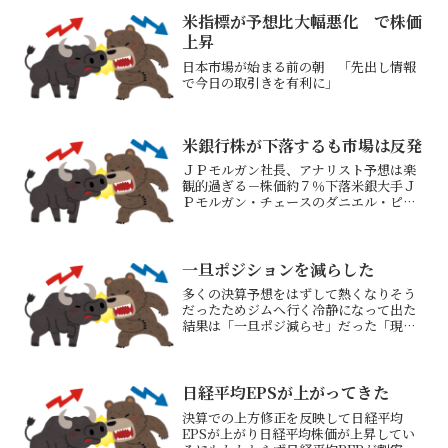
米指標が予想比大幅悪化 で株価
上昇
日本市場が始まる前の朝 「先出し情報
で今日の取引きを有利に」
米銀行株が下落するも市場は反発
ＪＰモルガン社長、アナリスト予想は楽
観的過ぎる－株価約７％下落米銀大手Ｊ
Ｐモルガン・チェースのダニエル・ピン
ト社長は10日、来年の経費と純金利収入
に対するアナリスト予想は楽観的過ぎる
と述べたJPモルガン株は－5.18％、ゴー
ルドマンサックス...
一旦ポジションを減らした
多くの決算予想をはずして熱くなりそう
だったためジムへ行く冷静になって出た
結果は「一旦ポジ減らせ」だった「現在
の日経平均株価の位置は高いのか低いの
か？」→少なくとも安くはない「12月に
日銀が利上げする可能性をあると思うの
か？ないと思うのか？」...
日経平均EPSが上がってきた
決算での上方修正を反映して日経平均
EPSが上がり日経平均株価が上昇してい