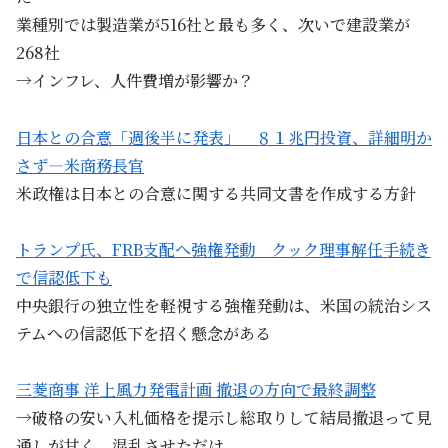
業種別では製造業が516社と最も多く、次いで建設業が
268社
→インフレ、人件費増が影響か？
日本との合意「週後半に発表」 ８１兆円投資、詳細明か
さず―米商務長官
米政権は日本との合意に関する共同文書を作成する方針
トランプ氏、FRB支配へ強権発動 クック理事解任手続き
で信認低下も
中央銀行の独立性を軽視する強権発動は、米国の統治シス
テムへの信認低下を招く懸念がある
三菱商事 洋上風力発電計画 撤退の方向で最終調整
→破格の安い入札価格を提示し総取りして結局撤退って見
通しが甘く、混乱させただけ