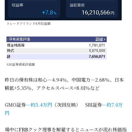
トレードアイランド8月収益額
SBI証券資産評価額
昨日の保有株は和心－4.94％、中国電力－2.68％、日本
精鉱+5.35％、アクセルスペース+8.01％など
GMO証券
－約5.4万円
（次回反映） SBI証券
－約7.0万
円
場中に
FRB
クック理事を解雇するとニュースが流れ株価指