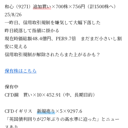
和心（9271）
追加買い
×700株×756円（計1500株へ）
25/8/26
一昨日、信用取引規制を嫌気して大幅下落した
昨日続落して指値に掛かる
現在時価総額48.4億円、PER9.7倍 まだまだ小さいし割
安に見える
信用取引規制が解除されたらまた上がるかも？
保有株はこちら
保有中
CFD銅 買い×10×452.91（中、長期目的）
CFDイギリス
新規売り
×5×9297.6
「英国債利回りが27年ぶりの高水準に迫った」とニュー
スあり