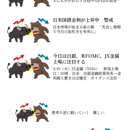
るにもかかわらず日経平均PERが割安に
なっている一昨日のトヨタ自動車の今期
最終利益27％上方修正が反映されている
ものと思われる今後の決算発表でも上方
修正が続くようだと日...
日米国債金利が上昇中 警戒
日本市場が始まる前の朝 「先出し情報
で今日の取引きを有利に」
今日は日銀、米FOMC、JX金属
上場に注目する
3/19（水）JX金属（5016） 新規上場
11：30頃 日本 日銀金融政策発表→金
利据え置きほぼ確定 ガイダンス注目
13：30 日本 鉱工業生産1月15：
30 日本 日銀記者会見 19：00
欧州 消費者物価指数2月20：00
米...
思考の逆に動いていく 難しい