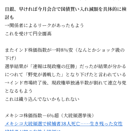
日銀、早ければ今月会合で国債買い入れ減額を具体的に検
討も
→関係者によるリークがあったもよう
これを受けて円全面高
またインド株価指数が一時8％安（なんとかショック級の
下げ）
選挙結果が「速報は現政権の圧勝」だったが結果が分かる
につれて「野党が善戦した」となり下げたと言われている
→インド市場終了後、現政権単独過半数が割れて連立与党
となるもよう
これは織り込んでないかもしれない
メキシコ株価指数－6％超（大統領選挙後）
メキシコ大統領選で候補者38人死亡……生き残った女性