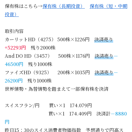
保有株はこちら→
保有株（長期投資）
保有株（短・中期
投資）
取引内容
カーリットHD（4275） 500株×1226円
決済売り
+52293円
残り2000株
And DO HD（3457） 500株×1176円
決済売り
－
46500円
残り1000株
ファイズHD（9325） 200株×1035円
決済売り
－
26200円
残り1000株
世界情勢・為替情勢を踏まえて一部保有株を決済
スイスフラン/円 買い×1 174.079円
買い×1 174.409円 決済計
－8880
円
昨日15：30のスイス消費者物価指数 予想通りで円高ス