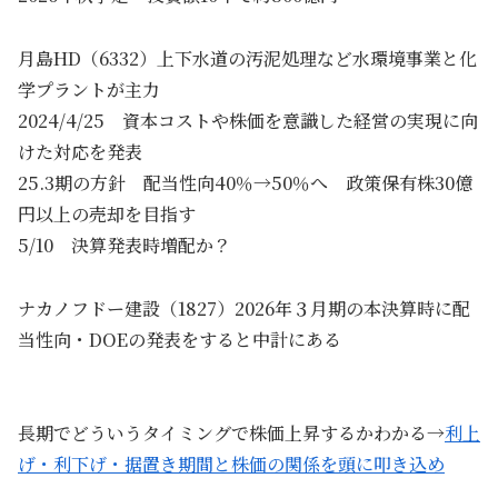
月島HD（6332）上下水道の汚泥処理など水環境事業と化
学プラントが主力
2024/4/25 資本コストや株価を意識した経営の実現に向
けた対応を発表
25.3期の方針 配当性向40％→50％へ 政策保有株30億
円以上の売却を目指す
5/10 決算発表時増配か？
ナカノフドー建設（1827）2026年３月期の本決算時に配
当性向・DOEの発表をすると中計にある
長期でどういうタイミングで株価上昇するかわかる→
利上
げ・利下げ・据置き期間と株価の関係を頭に叩き込め