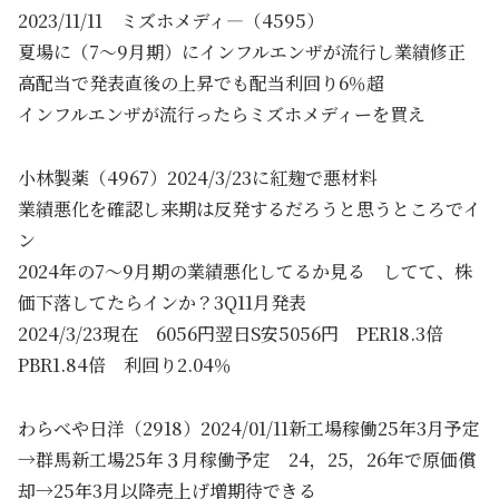
2023/11/11 ミズホメディ―（4595）
夏場に（7～9月期）にインフルエンザが流行し業績修正
高配当で発表直後の上昇でも配当利回り6％超
インフルエンザが流行ったらミズホメディーを買え
小林製薬（4967）2024/3/23に紅麹で悪材料
業績悪化を確認し来期は反発するだろうと思うところでイ
ン
2024年の7～9月期の業績悪化してるか見る してて、株
価下落してたらインか？3Q11月発表
2024/3/23現在 6056円翌日S安5056円 PER18.3倍
PBR1.84倍 利回り2.04％
わらべや日洋（2918）2024/01/11新工場稼働25年3月予定
→群馬新工場25年３月稼働予定 24，25，26年で原価償
却→25年3月以降売上げ増期待できる