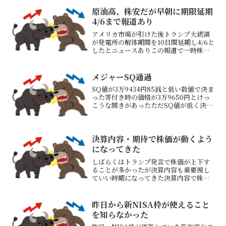
原油高、株安だが早朝に期限延期
4/6まで報道あり
アメリカ市場が引けた後トランプ大統領
が発電所の解体期間を10日間延期し4/6と
したとニュースありこの報道で一時株価
指数が急騰したが長い上髭をつけて株価
はまた下がって行った印象としては「ア
メリカは早期停戦したいのにイランは一
メジャーSQ通過
方的な条件での停戦...
SQ値が3万9434円85銭と低い数値で決ま
った寄付き時の価格が3万9650円とけっ
こうな開きがあったただSQ値が低く決ま
ったときの値動きの特徴をよく知らない
上値の重い展開で終わった識者の意見で
は来週までは底堅いという意見が多いト
レードアイ...
決算内容・期待で株価が動くよう
になってきた
しばらくはトランプ発言で株価が上下す
ることが多かったが決算内容も重要視し
ていい時期になってきた決算内容で株価
が動いてくれないと自分のやってること
が無意味増配や割安になるいい数字を出
した企業は株価が上がってくれ来週から
昨日から新NISA枠が使えること
５月15日までが決算発表...
を知らなかった