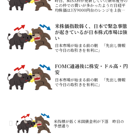
昨日、NISA枠が更新していた新年度分の
この枠での買いが多かったようだ日経平
均株価は3万9000円台のレンジを上抜け
たチャート月曜最終日もNISA買いあるか
もしれない12/30（月）の2024年最終営
業日はアノマリーでは下げやすい米10年
米株価指数弱く、日本で緊急事態
債...
が起きているが日本株式市場は強
い
日本市場が始まる前の朝 「先出し情報
で今日の取引きを有利に」
FOMC通過後に株安・ドル高・円
安
日本市場が始まる前の朝 「先出し情報
で今日の取引きを有利に」
米指標が低く米国債金利が下落 昨日の
予想通り