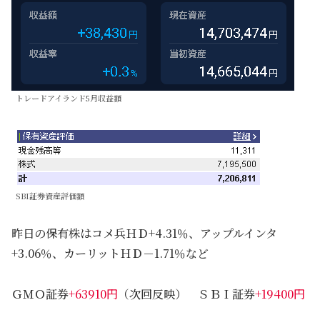
トレードアイランド5月収益額
SBI証券資産評価額
昨日の保有株はコメ兵ＨＤ+4.31％、アップルインタ
+3.06％、カーリットＨＤ－1.71％など
ＧＭＯ証券
+63910円
（次回反映） ＳＢＩ証券
+19400円