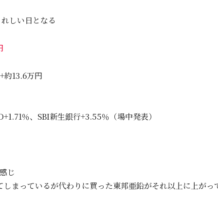
うれしい日となる
円
約13.6万円
+1.71％、SBI新生銀行+3.55％（場中発表）
い感じ
ってしまっているが代わりに買った東邦亜鉛がそれ以上に上がっ