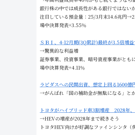
銀行株の中では成長性がある銀行ではない
注目している預金量：25/3月末14.6兆円→25
場中決算発表+3.55％
ＳＢＩ、4-12月期(3Q累計)最終が3.5倍増益
→驚異的な利益増
証券事業、投資事業、暗号資産事業がとも
場中決算発表+4.11％
ラピダスへの民間出資、想定上回る1600億
→がんばれ「国の補助金が無駄になる」と
トヨタがハイブリッド車3割増産 2028年
→HEVの増産が2028年まで続きそう
トヨタHEV向けが好調なファインシンタ（保