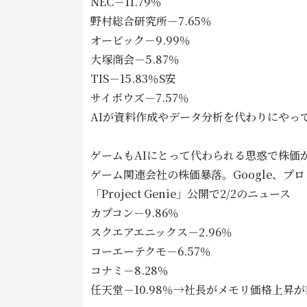
NEC－11.79％
野村総合研究所－7.65％
オービック－9.99％
大塚商会－5.87％
TIS－15.83％S安
サイボウズ－7.57％
AIが資料作成やデータ分析を代わりにやっ
ゲームもAIにとって代わられる思惑で株価
ゲーム関連会社の株価暴落。Google、プ
「Project Genie」公開で2/2のニュース
カプコン－9.86％
スクエアエニックス－2.96％
コーエーテクモ－6.57％
コナミ－8.28％
任天堂－10.98％→社長がメモリ価格上昇