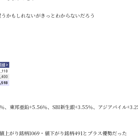
買うかもしれないがきっとわからないだろう
、東邦亜鉛+5.56％、SBI新生銀+3.55％、アジアパイル+3.2
値上がり銘柄1069・値下がり銘柄491とプラス優勢だった