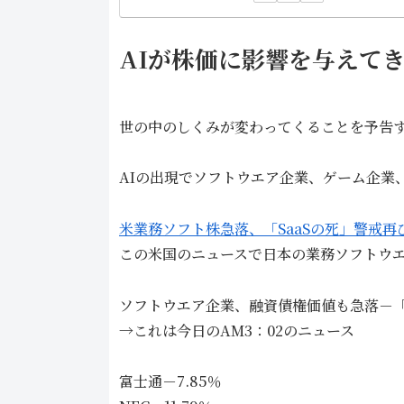
AIが株価に影響を与えて
世の中のしくみが変わってくることを予告
AIの出現でソフトウエア企業、ゲーム企業
米業務ソフト株急落、「SaaSの死」警戒再
この米国のニュースで日本の業務ソフトウ
ソフトウエア企業、融資債権価値も急落－
→これは今日のAM3：02のニュース
富士通－7.85％