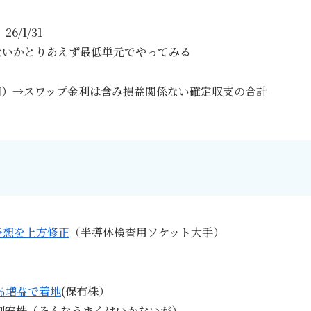
6/1/31
ないかとりあえず最低単元でやってみる
9円）→スワップ金利は含み損益関係ない確定収支の合計
予想を上方修正
（半導体検査用ソケット大手）
6％増益で着地
(保有株）
割安株（そんなうまくはいかないが）