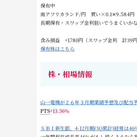
保有中
南アフリカランド/円 買い×0.1✕9.584円 2
長期保有・スワップ金利狙いでうまくいか
含み損益 +1780円（スワップ金利 計3
保有株はこちら
株・相場情報
山一電機が２６年３月期業績予想及び配当
PTS
+13.36％
ＳＢＩ新生銀、4-12月期(3Q累計)経常は4
→年間利益成長率46％がもし続くようなら