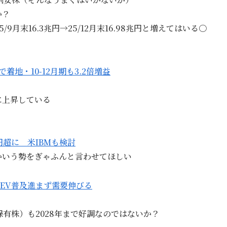
か？
/9月末16.3兆円→25/12月末16.98兆円と増えてはいる〇
で着地・10-12月期も3.2倍増益
に上昇している
円超に 米IBMも検討
かいう勢をぎゃふんと言わせてほしい
、EV普及進まず需要伸びる
有株）も2028年まで好調なのではないか？