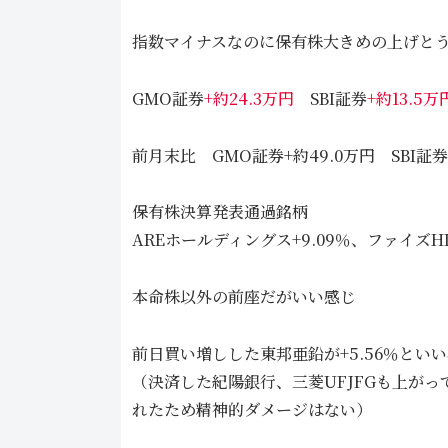
指数マイナスなのに保有株大きめの上げと
GMO証券
+約24.3万円
SBI証券
+約13.5万
前月末比 GMO証券+約49.0万円 SBI証券+
保有株決算発表通過銘柄
AREホールディングス+9.09％、ファイズHD
本命株以外の前座だがいい感じ
前日買い増しした東邦亜鉛が+5.56％とい
（決済した紀陽銀行、三菱UFJFGも上が
れたため精神的ダメージはない）