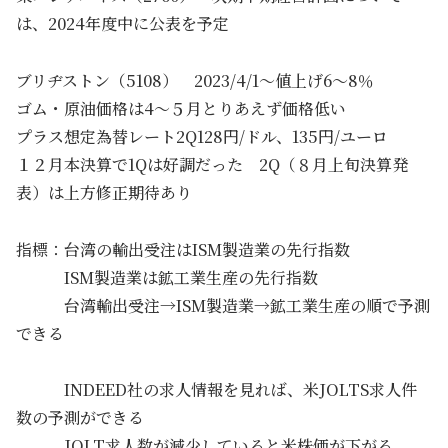
は、2024年度中に公表を予定
ブリヂストン（5108） 2023/4/1～値上げ6～8％
ゴム・原油価格は4～５月とりあえず価格低い
プラス想定為替レート2Q128円/ドル、135円/ユーロ
１２月本決算で1Qは好調だった 2Q（８月上旬決算発
表）は上方修正期待あり
指標：台湾の輸出受注はISM製造業の先行指数
ISM製造業は鉱工業生産の先行指数
台湾輸出受注→ISM製造業→鉱工業生産の順で予測
できる
INDEED社の求人情報を見れば、米JOLTS求人件
数の予測ができる
JOLT求人数が減少していると米株価が下がる