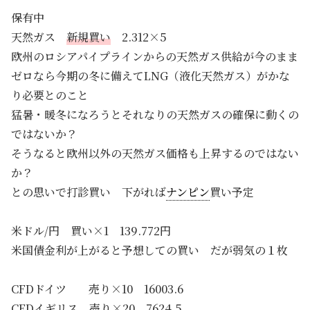
保有中
天然ガス
新規買い
2.312×5
欧州のロシアパイプラインからの天然ガス供給が今のまま
ゼロなら今期の冬に備えてLNG（液化天然ガス）がかな
り必要とのこと
猛暑・暖冬になろうとそれなりの天然ガスの確保に動くの
ではないか？
そうなると欧州以外の天然ガス価格も上昇するのではない
か？
との思いで打診買い 下がれば
ナンピン
買い予定
米ドル/円 買い×1 139.772円
米国債金利が上がると予想しての買い だが弱気の１枚
CFDドイツ 売り×10 16003.6
CFDイギリス 売り×20 7624.5