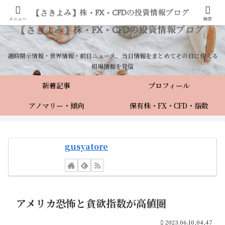
メニュー
検索
適時開示情報・世界情報・前日ニュース、当日情報をまとめてその日に使える
相場情報を発信
新着記事
プロフィール
アノマリー・傾向
保有株・FX・CFD・指数
gusyatore
アメリカ恐怖と貪欲指数が高値圏
2023.06.10,04,47