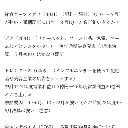
片倉コープアグリ（4031）（肥料・飼料）1Q（4～６月）
が強い・通期弱気に出す ８月1Q上方修正狙い有効か？
ゲオ（2681）（リユース衣料、ブランド品、家電、ゲー
ムなどとレンタル少し） 例年通期決算発表（3月本決
算、５月初旬）はかなり弱気
トレンダーズ（6069）（インフルエンサーを使って化粧
品や美容企業の広告をゲットする）
中計で24年度営業利益11.5億円→26年度営業利益20億円
とぶち上げる
季節要因 4～6月、10～12月が強い（ただ前期23年度4～
6月決算は強い 注意）
東エレデバイス（2760） 次期中期経営計画について