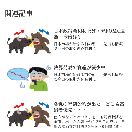
関連記事
日本政策金利利上げ・米FOMC通
過 今後は？
日本市場が始まる前の朝 「先出し情報
で今日の取引きを有利に」
決算発表で資産が減少中
日本市場が始まる前の朝 「先出し情報
で今日の取引きを有利に」
各党の経済公約が出た どこも高
齢者優先・・・
仕方がないとはいえ、どこも弱者救済を
全面に出した内容上から2番目の党の「日
銀の物価安定目標を2％から0％超に変
更」を目指してしまうと「暗黒の民主党