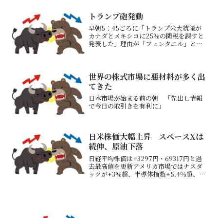
時代」の再来がよぎるこれやると株価暴
落、日本経済失速だろう（インフレは収
トランプ砲発動
まる）政権交代がもし起...
早朝5：45ごろに「トランプ米大統領が
カナダとメキシコに25％の関税を課すと
発表した」理由が「フェンタニル」との
こと「現代のアヘン戦争」 米中間の深
刻な懸念 強力な麻薬フェンタニルこれ
を受けて株式市場は一時下落、為替市場
はメキシコペソ、カナ...
世界の株式市場に悪材料が多く出
てきた
日本市場が始まる前の朝 「先出し情報
で今日の取引きを有利に」
日米株価大幅上昇 スペースXは
続伸、原油下落
日経平均株価は+3297円・69317円と過
去最高値を更新アメリカ市場ではナスダ
ックが+3％超、半導体指数+5.4％超、新
規上場スペースXが+19.52％と好調原油
価格は８1ドル前後まで下げたこれで中東
情勢が「戦闘終結」したらインフレも問
題...