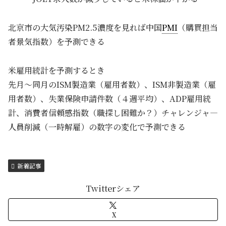
北京市の大気汚染PM2.5濃度を見れば中国
PMI
（購買担当
者景気指数）を予測できる
米雇用統計を予測するとき
先月～同月のISM製造業（雇用者数）、ISM非製造業（雇
用者数）、失業保険申請件数（４週平均）、ADP雇用統
計、消費者信頼感指数（職探し困難か？）チャレンジャ―
人員削減（一時解雇）の数字の変化で予測できる
新着記事
Twitterシェア
X