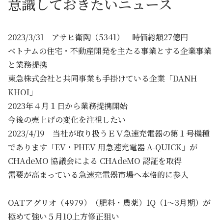
意識しておきたいニュース
2023/3/31 アサヒ衛陶（5341） 時価総額27億円
ベトナムの住宅・不動産開発を主たる事業とする企業事業
と業務提携
東急株式会社と共同事業も手掛けている企業「DANH
KHOI」
2023年４月１日から業務提携開始
今後の売上げの変化を注視したい
2023/4/19 当社が取り扱うＥＶ急速充電器の第１号機種
であります「EV・PHEV 用急速充電器 A-QUICK」が
CHAdeMO 協議会による CHAdeMO 認証を取得
需要が高まっている急速充電器市場へ本格的に参入
OATアグリオ（4979）（肥料・農薬）1Q（1～3月期）が
極めて強い５月1Q上方修正狙い