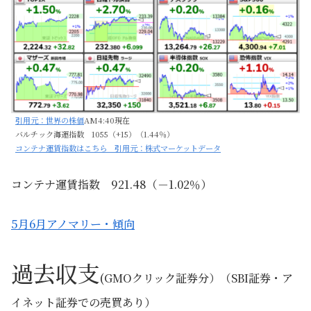
引用元：世界の株価
AM4:40現在
バルチック海運指数 1055（+15）（1.44％）
コンテナ運賃指数はこちら 引用元：株式マーケットデータ
コンテナ運賃指数 921.48（－1.02％）
5月6月アノマリー・傾向
過去収支
(GMOクリック証券分）（SBI証券・ア
イネット証券での売買あり）