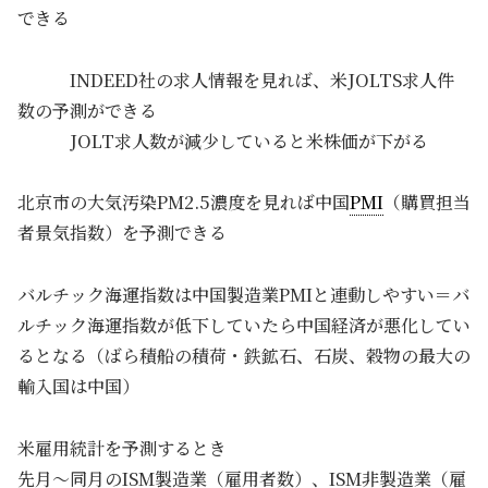
できる
INDEED社の求人情報を見れば、米JOLTS求人件
数の予測ができる
JOLT求人数が減少していると米株価が下がる
北京市の大気汚染PM2.5濃度を見れば中国
PMI
（購買担当
者景気指数）を予測できる
バルチック海運指数は中国製造業PMIと連動しやすい＝バ
ルチック海運指数が低下していたら中国経済が悪化してい
るとなる（ばら積船の積荷・鉄鉱石、石炭、穀物の最大の
輸入国は中国）
米雇用統計を予測するとき
先月～同月のISM製造業（雇用者数）、ISM非製造業（雇