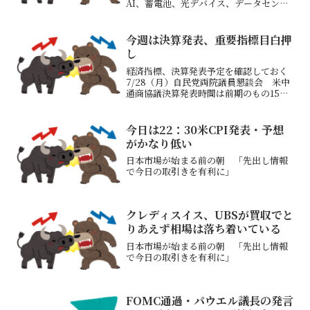
AI、蓄電池、光デバイス、データセンタ
ー関連のPERの高いモメンタム銘柄が決
算発表で増益、上方修正を出そうが売ら
れるタイミングになっている三井金属が
今週は決算発表、重要指標目白押
２７年３月期業績予...
し
経済指標、決算発表予定を確認しておく
7/28（月）自民党両院議員懇談会 米中
通商協議決算発表時間は前期のもの15：
00 マクニカHD1Q（半導体商社）、コ
ーエーテクモ1Q、さくらインターネット
1Q、塩野義製薬1Q、大同特殊鋼1Q、日
今日は22：30米CPI発表・予想
本鋳鉄管...
がかなり低い
日本市場が始まる前の朝 「先出し情報
で今日の取引きを有利に」
クレディスイス、UBSが買収でと
りあえず相場は落ち着いている
日本市場が始まる前の朝 「先出し情報
で今日の取引きを有利に」
FOMC通過・パウエル議長の発言