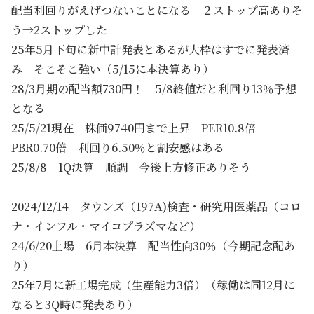
配当利回りがえげつないことになる ２ストップ高ありそ
う→2ストップした
25年5月下旬に新中計発表とあるが大枠はすでに発表済
み そこそこ強い（5/15に本決算あり）
28/3月期の配当額730円！ 5/8終値だと利回り13％予想
となる
25/5/21現在 株価9740円まで上昇 PER10.8倍
PBR0.70倍 利回り6.50％と割安感はある
25/8/8 1Q決算 順調 今後上方修正ありそう
2024/12/14 タウンズ（197A)検査・研究用医薬品（コロ
ナ・インフル・マイコプラズマなど）
24/6/20上場 6月本決算 配当性向30％（今期記念配あ
り）
25年7月に新工場完成（生産能力3倍）（稼働は同12月に
なると3Q時に発表あり）