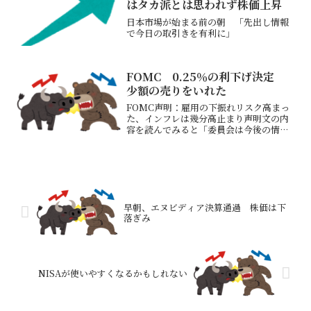
はタカ派とは思われず株価上昇
日本市場が始まる前の朝 「先出し情報
で今日の取引きを有利に」
FOMC 0.25％の利下げ決定
少額の売りをいれた
FOMC声明：雇用の下振れリスク高まっ
た、インフレは幾分高止まり声明文の内
容を読んでみると「委員会は今後の情報
が経済見通しに与える意義を引き続き監
視する」「委員会の目標達成を妨げる可
能性のあるリスクが出現した場合、委員
会は必要に応じて金融政...
早朝、エヌビディア決算通過 株価は下
落ぎみ
NISAが使いやすくなるかもしれない