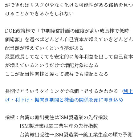
ができればリスクが少なく化ける可能性がある銘柄を見つ
けることができるかもしれない
DOE政策株で「中期経営計画の確度が高い成長株で低時
価総額」を選べばどんどん自己資本が増えていきどんどん
配当額が増えていくという夢がある
最悪成長してなくても安定的に毎年利益を出して自己資本
が増えているというだけで増配対象になる
ここが配当性向株と違って減益でも増配となる
長期でどういうタイミングで株価上昇するかわかる→
利上
げ・利下げ・据置き期間と株価の関係を頭に叩き込め
指標：台湾の輸出受注はISM製造業の先行指数
ISM製造業は鉱工業生産の先行指数
台湾輸出受注→ISM製造業→鉱工業生産の順で予測