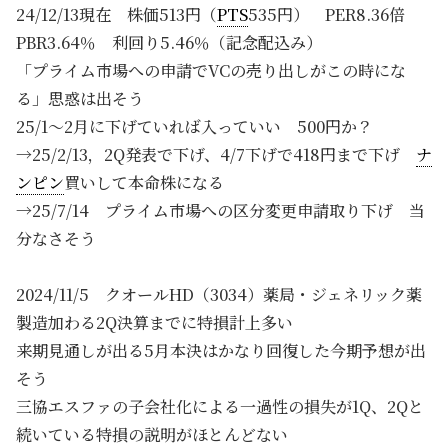
24/12/13現在 株価513円（
PTS
535円） PER8.36倍
PBR3.64％ 利回り5.46％（記念配込み）
「プライム市場への申請でVCの売り出しがこの時にな
る」思惑は出そう
25/1～2月に下げていれば入っていい 500円か？
→25/2/13，2Q発表で下げ、4/7下げで418円まで下げ
ナ
ンピン
買いして本命株になる
→25/7/14 プライム市場への区分変更申請取り下げ 当
分なさそう
2024/11/5 クオールHD（3034）薬局・ジェネリック薬
製造加わる2Q決算までに特損計上多い
来期見通しが出る5月本決はかなり回復した今期予想が出
そう
三協エスファの子会社化による一過性の損失が1Q、2Qと
続いている特損の説明がほとんどない