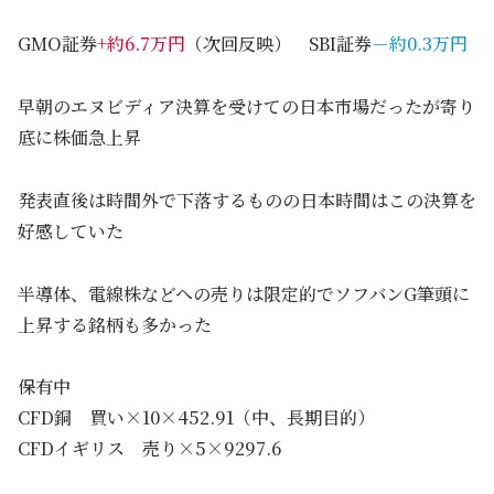
GMO証券
+約6.7万円
（次回反映） SBI証券
－約0.3万円
早朝のエヌビディア決算を受けての日本市場だったが寄り
底に株価急上昇
発表直後は時間外で下落するものの日本時間はこの決算を
好感していた
半導体、電線株などへの売りは限定的でソフバンG筆頭に
上昇する銘柄も多かった
保有中
CFD銅 買い×10×452.91（中、長期目的）
CFDイギリス 売り×5×9297.6