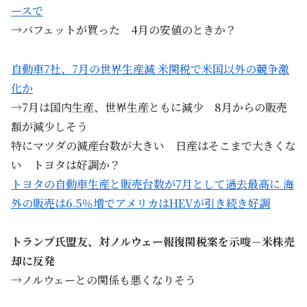
ースで
→バフェットが買った 4月の安値のときか？
自動車7社、7月の世界生産減 米関税で米国以外の競争激
化か
→7月は国内生産、世界生産ともに減少 8月からの販売
額が減少しそう
特にマツダの減産台数が大きい 日産はそこまで大きくな
い トヨタは好調か？
トヨタの自動車生産と販売台数が7月として過去最高に 海
外の販売は6.5％増でアメリカはHEVが引き続き好調
トランプ氏盟友、対ノルウェー報復関税案を示唆－米株売
却に反発
→ノルウェーとの関係も悪くなりそう