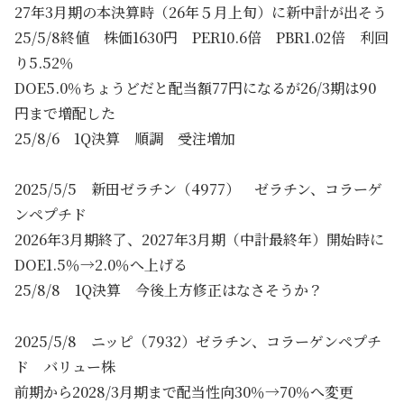
27年3月期の本決算時（26年５月上旬）に新中計が出そう
25/5/8終値 株価1630円 PER10.6倍 PBR1.02倍 利回
り5.52％
DOE5.0％ちょうどだと配当額77円になるが26/3期は90
円まで増配した
25/8/6 1Q決算 順調 受注増加
2025/5/5 新田ゼラチン（4977） ゼラチン、コラーゲ
ンペプチド
2026年3月期終了、2027年3月期（中計最終年）開始時に
DOE1.5％→2.0％へ上げる
25/8/8 1Q決算 今後上方修正はなさそうか？
2025/5/8 ニッピ（7932）ゼラチン、コラーゲンペプチ
ド バリュー株
前期から2028/3月期まで配当性向30％→70％へ変更