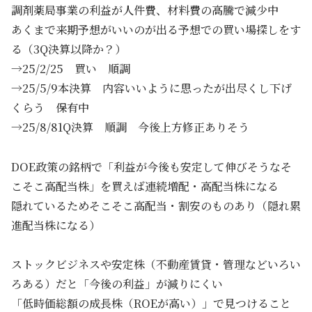
調剤薬局事業の利益が人件費、材料費の高騰で減少中
あくまで来期予想がいいのが出る予想での買い場探しをす
る（3Q決算以降か？）
→25/2/25 買い 順調
→25/5/9本決算 内容いいように思ったが出尽くし下げ
くらう 保有中
→25/8/81Q決算 順調 今後上方修正ありそう
DOE政策の銘柄で「利益が今後も安定して伸びそうなそ
こそこ高配当株」を買えば連続増配・高配当株になる
隠れているためそこそこ高配当・割安のものあり（隠れ累
進配当株になる）
ストックビジネスや安定株（不動産賃貸・管理などいろい
ろある）だと「今後の利益」が減りにくい
「低時価総額の成長株（ROEが高い）」で見つけること