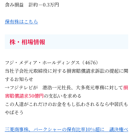
含み損益 計約－0.3万円
保有株はこちら
株・相場情報
フジ・メディア・ホールディングス（4676）
当社子会社元取締役に対する損害賠償請求訴訟の提起に関
するお知らせ
→フジテレビが 港浩一元社長、大多亮元専務に対して
損
害賠償請求50億円
の支払いを求める
この人達がこれだけのお金をもし払わされるなら中居氏も
やばそう
三菱商事株、バークシャーの保有比率10%超に 議決権ベ