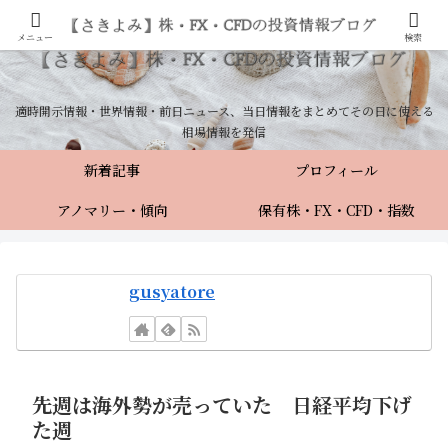
メニュー
検索
適時開示情報・世界情報・前日ニュース、当日情報をまとめてその日に使える
相場情報を発信
新着記事
プロフィール
アノマリー・傾向
保有株・FX・CFD・指数
gusyatore
先週は海外勢が売っていた 日経平均下げ
た週