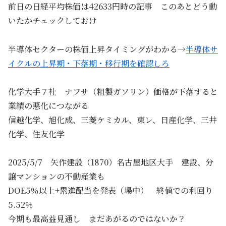
前日の日経平均株価は42633円時の記事 このあとどう動
いたかチェックしておけ
半導体セクターの株価上昇タイミングがわかる→
半導体サ
イクルの上昇期・下落期・移行期を確認しろ
化学大手７社 ナフサ（粗製ガソリン）価格が下落すると
業績の悪化につながる
信越化学、旭化成、三菱ケミカル、東レ、日産化学、三井
化学、住友化学
2025/5/7 矢作建設（1870）名古屋地区大手 建設、分
譲マンションの不動産業も
DOE5％以上+累進配当を発表（場中） 終値での利回り
5.52％
今期も最高益見通し まだあがるのではないか？