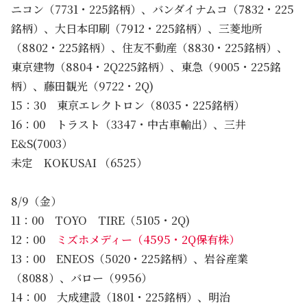
ニコン（7731・225銘柄）、バンダイナムコ（7832・225
銘柄）、大日本印刷（7912・225銘柄）、三菱地所
（8802・225銘柄）、住友不動産（8830・225銘柄）、
東京建物（8804・2Q225銘柄）、東急（9005・225銘
柄）、藤田観光（9722・2Q)
15：30 東京エレクトロン（8035・225銘柄）
16：00 トラスト（3347・中古車輸出）、三井
E&S(7003）
未定 KOKUSAI （6525）
8/9（金）
11：00 TOYO TIRE（5105・2Q)
12：00
ミズホメディー（4595・2Q保有株）
13：00 ENEOS（5020・225銘柄）、岩谷産業
（8088）、バロー（9956）
14：00 大成建設（1801・225銘柄）、明治