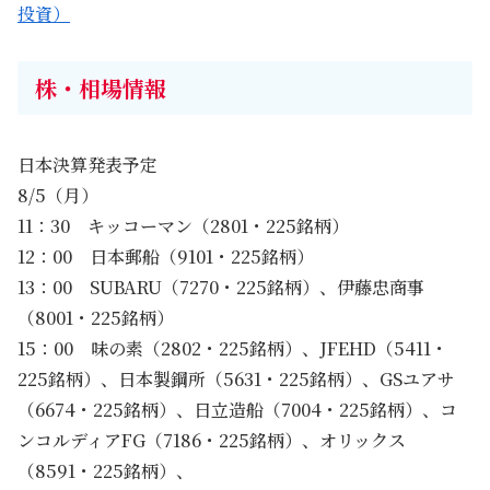
投資）
株・相場情報
日本決算発表予定
8/5（月）
11：30 キッコーマン（2801・225銘柄）
12：00 日本郵船（9101・225銘柄）
13：00 SUBARU（7270・225銘柄）、伊藤忠商事
（8001・225銘柄）
15：00 味の素（2802・225銘柄）、JFEHD（5411・
225銘柄）、日本製鋼所（5631・225銘柄）、GSユアサ
（6674・225銘柄）、日立造船（7004・225銘柄）、コ
ンコルディアFG（7186・225銘柄）、オリックス
（8591・225銘柄）、