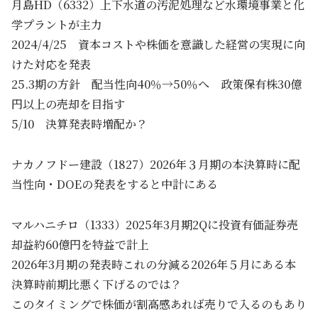
月島HD（6332）上下水道の汚泥処理など水環境事業と化
学プラントが主力
2024/4/25 資本コストや株価を意識した経営の実現に向
けた対応を発表
25.3期の方針 配当性向40％→50％へ 政策保有株30億
円以上の売却を目指す
5/10 決算発表時増配か？
ナカノフドー建設（1827）2026年３月期の本決算時に配
当性向・DOEの発表をすると中計にある
マルハニチロ（1333）2025年3月期2Qに投資有価証券売
却益約60億円を特益で計上
2026年3月期の発表時これの分減る2026年５月にある本
決算時前期比悪く下げるのでは？
このタイミングで株価が割高感あれば売りで入るのもあり