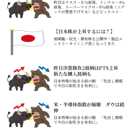
昨日はテスラ－８％前後、インテル－4％
前後、スーパーマイクロ－8％前後（ニデ
ックが思惑下げする）などビットコイン
－4％前後アップルは下げない（17兆円規
模の自社株買いが効いているとのこと）
ダウ指数、ラッセル2000指数などはそれ
ほど悪くない...
【日本株が上昇するには？】
相場観・収支・保有株を公開中！最近エ
ントリータイミング良くなってきた
昨日決算勝負2銘柄はPTS上昇
新たな購入銘柄も
日本市場が始まる前の朝 「先出し情報
で今日の取引きを有利に」
米・半導体指数が崩壊 ダウは続
伸
日本市場が始まる前の朝 「先出し情報
で今日の取引きを有利に」