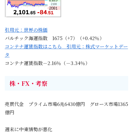
引用元：世界の株価
バルチック海運指数 1675（+7）（+0.42％）
コンテナ運賃指数はこちら 引用元：株式マーケットデー
タ
コンテナ運賃指数－2.16％（－3.34％）
株・FX・考察
売買代金 プライム市場6兆6430億円 グロース市場1365
億円
週末に中東情勢が悪化