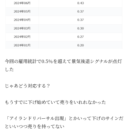
今回の雇用統計で0.5％を超えて景気後退シグナルが点灯
した
じゃあどう対応する？
もうすでに下げ始めていて売りをいれれなかった
「アイランドリバーサル出現」とかいって下げのサインだ
といいつつ売りを持ってない