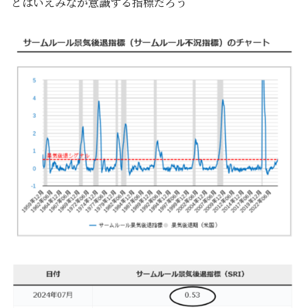
とはいえみなが意識する指標だろう