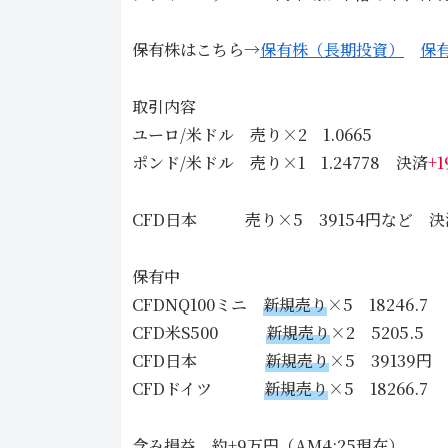
保有株はこちら→
保有株（長期投資）
保
取引内容
ユーロ/米ドル 売り×2 1.0665
ポンド/米ドル 売り×1 1.24778 決済
+
CFD日本 売り×5 39154円など 決
保有中
CFDNQ100ミニ
新規売り
×5 18246.7
CFD米S500
新規売り
×2 5205.5
CFD日本
新規売り
×5 39139円
CFDドイツ
新規売り
×5 18266.7
含み損益 約+9万円（AM4:25現在）