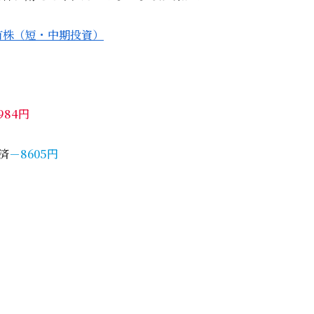
有株（短・中期投資）
1984円
済
－8605円