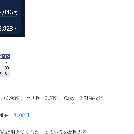
2.98％、コメ兵－2.51％、Casy－2.71％など
証券
－8600円
有株は耐えてくれた こういうのが助かる