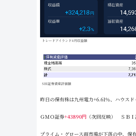
トレードアイランド4月収益額
SBI証券資産評価額
昨日の保有株は九州電力+6.61％、ハウスドゥ+
ＧＭＯ証券
+43890円
（次回反映） ＳＢＩ
プライム・グロース両市場が下落の中、保