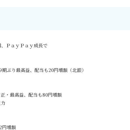
増、ＰａｙＰａｙ成長で
9期ぶり最高益、配当も20円増額（北銀）
修正・最高益、配当も80円増額
主力
2円増額