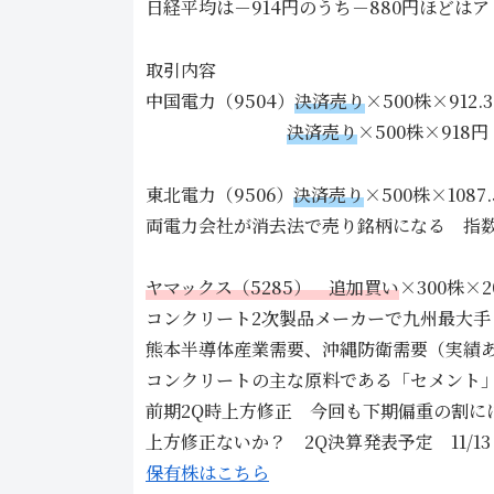
日経平均は－914円のうち－880円ほどは
取引内容
中国電力（9504）
決済売り
×500株×912.
決済売り
×500株×918
東北電力（9506）
決済売り
×500株×108
両電力会社が消去法で売り銘柄になる 指数
ヤマックス（5285） 追加買い
×300株×2
コンクリート2次製品メーカーで九州最大手
熊本半導体産業需要、沖縄防衛需要（実績
コンクリートの主な原料である「セメント」
前期2Q時上方修正 今回も下期偏重の割に
上方修正ないか？ 2Q決算発表予定 11/13
保有株はこちら