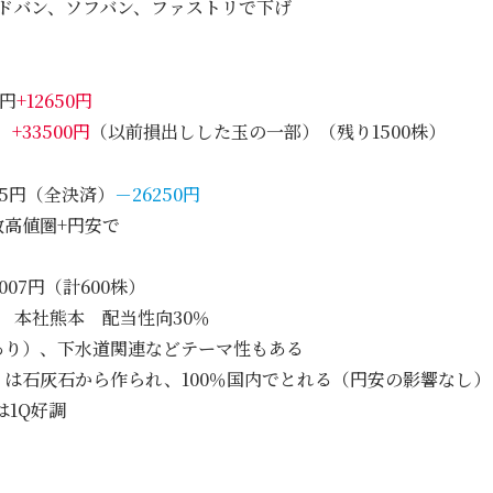
アドバン、ソフバン、ファストリで下げ
3円
+12650円
円
+33500円
（以前損出しした玉の一部）（残り1500株）
7.5円（全決済）
－26250円
高値圏+円安で
007円（計600株）
 本社熊本 配当性向30％
あり）、下水道関連などテーマ性もある
は石灰石から作られ、100％国内でとれる（円安の影響なし）
は1Q好調