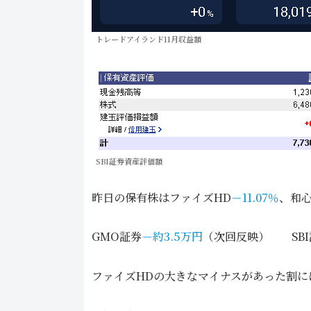
トレードアイランド11月収益額
SBI証券資産評価額
昨日の保有株はファイズHD
－11.07％
、和心
GMO証券
－約
3.5
万円
（次回反映） SBI
ファイズHDの大きなマイナスがあった割に