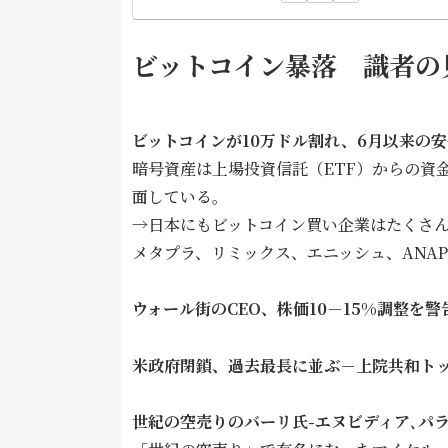
ビットコイン暴落 識者の
ビットコインが10万ドル割れ、6月以来の安
暗号資産は上場投資信託（ETF）からの資
面している。
→日本にもビットコイン買い企業はたく
メタプラ、リミックス、エニッシュ、ANA
ウォール街のCEO、株価10－15%調整を
米政府閉鎖、過去最長に並ぶ－上院共和ト
世紀の空売りのバーリ氏-エヌビディア､パ