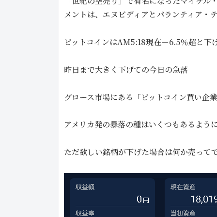
「世紀の空売り」で有名になったマイケル
メントは、エヌビディアとパランティア・
ビットコインはAM5:18現在－6.5％超と
昨日まで大きく下げての今日の急落
グロース市場にある「ビットコイン買い企
アメリカ発の暴落の種はいくつもあるよう
ただ欲しい銘柄が下げた場合は何か売って