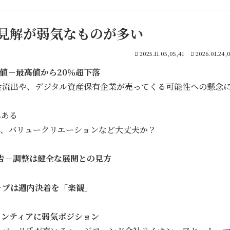
見解が弱気なものが多い
2025.11.05,05,41
2026.01.24,
値－最高値から20％超下落
金流出や、デジタル資産保有企業が売ってくる可能性への懸念
さんある
P、バリュークリエーションなど大丈夫か？
警告－調整は健全な展開との見方
ップは週内決着を「楽観」
ランティアに弱気ポジション