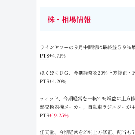
株・相場情報
ラインヤフーの９月中間期は最終益５９％
PTS
+4.71％
ほくほくＦＧ、今期経常を20％上方修正・1
PTS+4.20％
ティラド、今期経常を一転21％増益に上方
熱交換器機メーカー。自動車ラジエターが
PTS
+19.25％
任天堂、今期経常を21％上方修正、配当も5