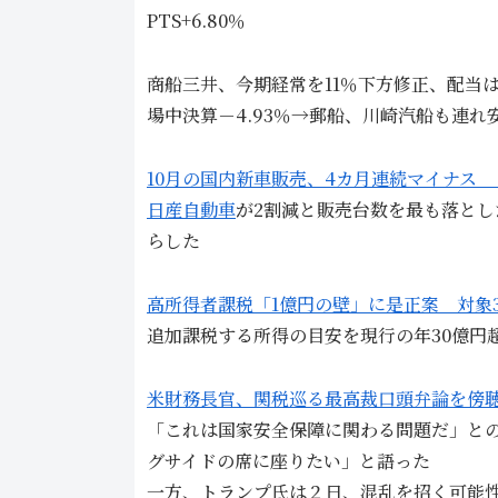
PTS+6.80％
商船三井、今期経常を11％下方修正、配当は
場中決算－4.93％→郵船、川崎汽船も連れ
10月の国内新車販売、4カ月連続マイナス
日産自動車
が2割減と販売台数を最も落とし
らした
高所得者課税「1億円の壁」に是正案 対象3
追加課税する所得の目安を現行の年30億円
米財務長官、関税巡る最高裁口頭弁論を傍
「これは国家安全保障に関わる問題だ」と
グサイドの席に座りたい」と語った
一方、トランプ氏は２日、混乱を招く可能