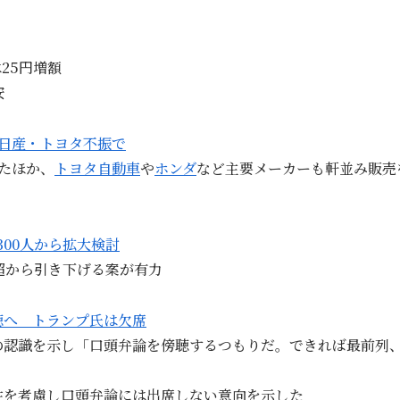
25円増額
安
 日産・トヨタ不振で
たほか、
トヨタ自動車
や
ホンダ
など主要メーカーも軒並み販売
00人から拡大検討
超から引き下げる案が有力
聴へ トランプ氏は欠席
の認識を示し「口頭弁論を傍聴するつもりだ。できれば最前列
性を考慮し口頭弁論には出席しない意向を示した