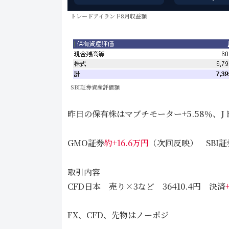
トレードアイランド8月収益額
SBI証券資産評価額
昨日の保有株はマブチモーター+5.58％、Jト
GMO証券
約+16.6万円
（次回反映） SBI証
取引内容
CFD日本 売り×3など 36410.4円 決済
FX、CFD、先物はノーポジ