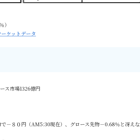
7％）
マーケットデータ
ース市場1326億円
－８０円（AM5:30現在）、グロース先物－0.68％と冴え