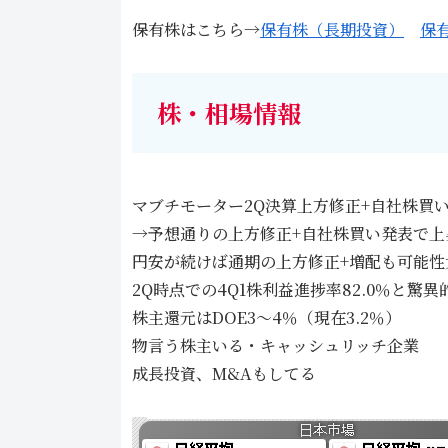
保有株はこちら→
保有株（長期投資）
保
株・相場情報
マブチモーター2Q決算上方修正+自社株買
→予想通りの上方修正+自社株買い発表で上
円安が続けば通期の上方修正+増配も可能
2Q時点での4Q1株利益進捗率82.0％と驚異
株主還元はDOE3～4％（現在3.2％）
物言う株主いる・キャッシュリッチ企業
成長投資、M&Aもしてる