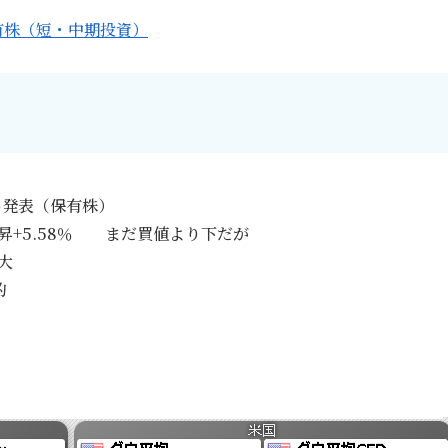
有株（短・中期投資）
い発表（保有株）
昇+5.58％ まだ買値より下だが
性大
的