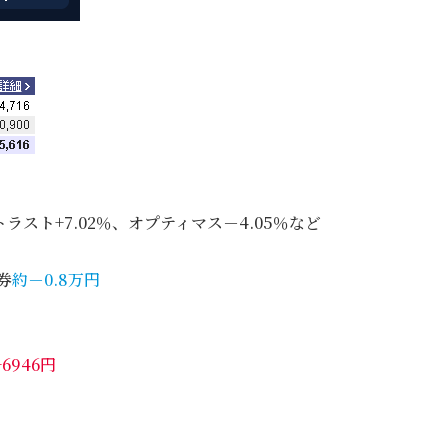
ラスト+7.02％、オプティマス－4.05％など
券
約－0.8万円
+6946円