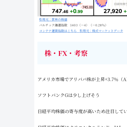
引用元：世界の株価
バルチック海運指数 1403（－4）（－0.28％）
コンテナ運賃指数はこちら 引用元：株式マーケットデータ
株・FX・考察
アメリカ市場でアリババ株が上昇+3.7％（A
ソフトバンクGは少し上げそう
日経平均株価の寄与度が高いため注目して