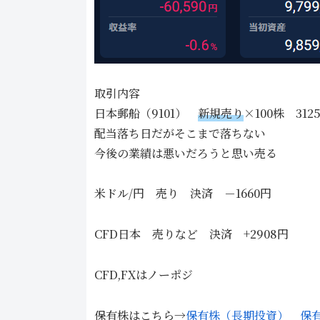
取引内容
日本郵船（9101）
新規売り
×100株 31
配当落ち日だがそこまで落ちない
今後の業績は悪いだろうと思い売る
米ドル/円 売り 決済 －1660円
CFD日本 売りなど 決済 +2908円
CFD,FXはノーポジ
保有株はこちら→
保有株（長期投資）
保