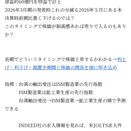
却益約60億円を特益で計上
2026年3月期の発表時これの分減る2026年５月にある本
決算時前期比悪く下げるのでは？
このタイミングで株価が割高感あれば売りで入るのもあり
か？
長期でどういうタイミングで株価上昇するかわかる→
利上
げ・利下げ・据置き期間と株価の関係を頭に叩き込め
指標：台湾の輸出受注はISM製造業の先行指数
ISM製造業は鉱工業生産の先行指数
台湾輸出受注→ISM製造業→鉱工業生産の順で予測
できる
INDEED社の求人情報を見れば、米JOLTS求人件