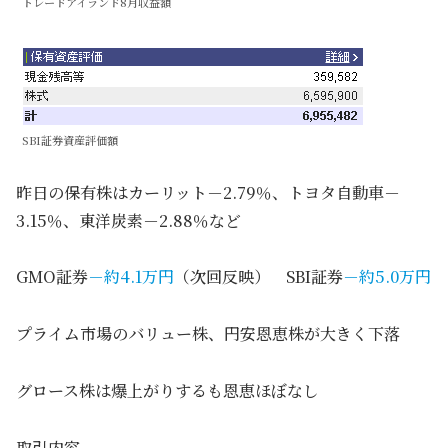
トレードアイランド8月収益額
SBI証券資産評価額
昨日の保有株はカーリット－2.79％、トヨタ自動車－
3.15％、東洋炭素－2.88％など
GMO証券
－約4.1万円
（次回反映） SBI証券
－約5.0万円
プライム市場のバリュー株、円安恩恵株が大きく下落
グロース株は爆上がりするも恩恵ほぼなし
取引内容