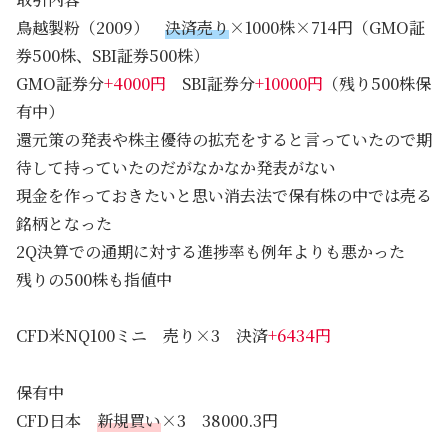
鳥越製粉（2009）
決済売り
×1000株×714円（GMO証
券500株、SBI証券500株）
GMO証券分
+4000円
SBI証券分
+10000円
（残り500株保
有中）
還元策の発表や株主優待の拡充をすると言っていたので期
待して持っていたのだがなかなか発表がない
現金を作っておきたいと思い消去法で保有株の中では売る
銘柄となった
2Q決算での通期に対する進捗率も例年よりも悪かった
残りの500株も指値中
CFD米NQ100ミニ 売り×3 決済
+6434円
保有中
CFD日本
新規買い
×3 38000.3円