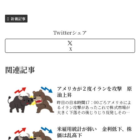
新着記事
Twitterシェア
X
関連記事
アメリカが２度イランを攻撃 原
油上昇
昨日の日本時間17：00ごろアメリカによ
るイラン攻撃があったこれで株式市場が
大きく下落その後じりじり反発しその下
落がなかったことになるぐらいは反発し
たただ今日早朝に２度目の攻撃をしたと
の報道もあり「あいつらは嘘つき」トラ
米雇用統計が弱い 金利低下、株
ンプ大統領 イランと...
価は乱高下