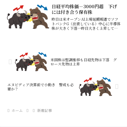
時代」の再来がよぎるこれやると株価暴
落、日本経済失速だろう（インフレは収
日経平均株価－3000円超 下げ
まる）政権交代がもし起...
には付き合う保有株
昨日は米オープンAI上場延期報道でソフ
トバンクG（出資している）中心に半導体
株が大きく下落一昨日大きく上昇してい
たアドバンテスト、キオクシア、ソフバ
ンGなどが大きく下落昨日日経平均株価は
－3005円と急落した史上3番目の下げ幅
だそうだ日経平...
米国株は堅調推移も日経先物は下落 グ
ロース先物は上昇
エヌビディア決算前で小動き 警戒も必
要か？
ホーム
新着記事