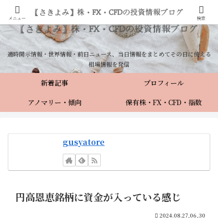
メニュー
検索
適時開示情報・世界情報・前日ニュース、当日情報をまとめてその日に使える
相場情報を発信
新着記事
プロフィール
アノマリー・傾向
保有株・FX・CFD・指数
gusyatore
円高恩恵銘柄に資金が入っている感じ
2024.08.27,06,30