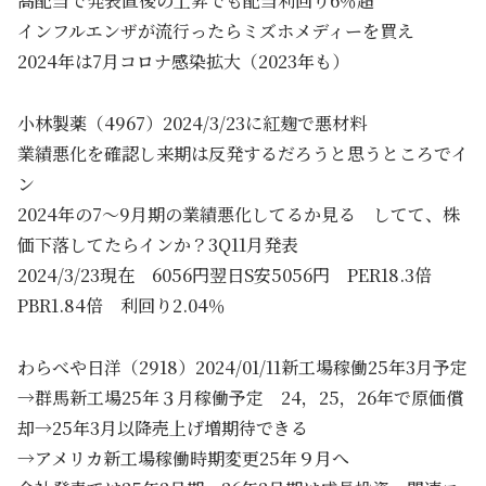
高配当で発表直後の上昇でも配当利回り6％超
インフルエンザが流行ったらミズホメディーを買え
2024年は7月コロナ感染拡大（2023年も）
小林製薬（4967）2024/3/23に紅麹で悪材料
業績悪化を確認し来期は反発するだろうと思うところでイ
ン
2024年の7～9月期の業績悪化してるか見る してて、株
価下落してたらインか？3Q11月発表
2024/3/23現在 6056円翌日S安5056円 PER18.3倍
PBR1.84倍 利回り2.04％
わらべや日洋（2918）2024/01/11新工場稼働25年3月予定
→群馬新工場25年３月稼働予定 24，25，26年で原価償
却→25年3月以降売上げ増期待できる
→アメリカ新工場稼働時期変更25年９月へ