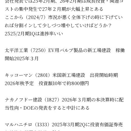
会社発表では25年2月期、26年2月期は成長投資・関連コ
ストの集中発生で27年２月期が大幅上昇とある
ここから（2024/7）市況が悪く全体下げの時に下げてい
れば分割インして少しづつ増やしていけばどうか？
2525/2月期1Qは進捗率いい
太平洋工業（7250）EV用バルブ製品の新工場建設 稼働
開始2025年３月
キッコーマン（2801）米国新工場建設 出荷開始時期
2026年秋予定 投資額10年で約800億円
ナカノフドー建設（1827）2026年３月期の本決算時に配
当性向・DOEの発表をすると中計にある
マルハニチロ（1333）2025年3月期2Qに投資有価証券売