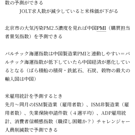
数の予測ができる
JOLT求人数が減少していると米株価が下がる
北京市の大気汚染PM2.5濃度を見れば中国
PMI
（購買担当
者景気指数）を予測できる
バルチック海運指数は中国製造業PMIと連動しやすい＝バ
ルチック海運指数が低下していたら中国経済が悪化してい
るとなる（ばら積船の積荷・鉄鉱石、石炭、穀物の最大の
輸入国は中国）
米雇用統計を予測するとき
先月～同月のISM製造業（雇用者数）、ISM非製造業（雇
用者数）、失業保険申請件数（４週平均）、ADP雇用統
計、消費者信頼感指数（職探し困難か？）チャレンジャー
人員削減数で予測できる