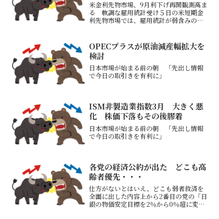
米金利先物市場、9月利下げ再開観測高ま
る 軟調な雇用統計受け５日の米短期金
利先物市場では、雇用統計が弱含みの内
容となったことを受け、連邦準備理事会
（ＦＲＢ）が今月１６─１７日の連邦公
開市場委員会（ＦＯＭＣ）で利下げを再
OPECプラスが原油減産幅拡大を
開するとの見方が強まっ...
検討
日本市場が始まる前の朝 「先出し情報
で今日の取引きを有利に」
ISM非製造業指数3月 大きく悪
化 株価下落もその後膠着
日本市場が始まる前の朝 「先出し情報
で今日の取引きを有利に」
各党の経済公約が出た どこも高
齢者優先・・・
仕方がないとはいえ、どこも弱者救済を
全面に出した内容上から2番目の党の「日
銀の物価安定目標を2％から0％超に変
更」を目指してしまうと「暗黒の民主党