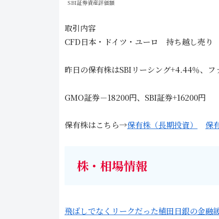
SBI証券資産評価額
取引内容
CFD日本・ドイツ・ユーロ 持ち越し売り 決
昨日の保有株はSBIリーシング+4.44％、フ
GMO証券－18200円、SBI証券+16200円
保有株はこちら→
保有株（長期投資）
保
株・相場情報
飛ばしでなくリークだった植田日銀の金融