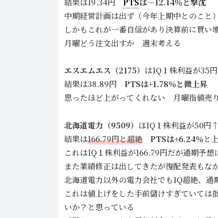
結果は19.34円
PTS
は－12.14％と撃沈
中期経営計画は出ず（今年上期中とのこと
しかもこれが一番自信があり決算前に買い
月曜どう注文出すか 週末考える
エスエムエス（2175）
は1Q１株利益が35
結果は38.89円
PTSは+1.78％と微上昇
思ったほど上がってくれない 月曜指値売
北海道電力（9509）
は1Q１株利益が50円
結果は
166.79円と超絶
PTSは+6.24％
と
これは1Q１株利益が166.79円だが通期予
また業績修正は出してきたが復配発表もな
北海道電力以外の電力会社でも1Q超絶、通
これは値上げをした手前儲けすぎていては
いか？と思っている