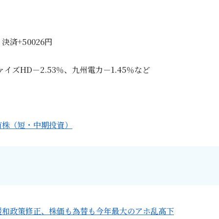
済+50026円
ァイズHD－2.53％、九州電力－1.45％など
有株（短・中期投資）
緩和政策修正、株価も為替も今年最大のアホ乱高下