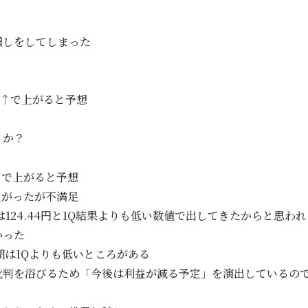
）
増しをしてしまった
円↑で上がると予想
りか？
↑で上がると予想
上がったが不満足
想は124.44円と1Q結果よりも低い数値で出してきたからと思わ
かった
期は1Qよりも低いところがある
批判を浴びるため「今後は利益が減る予定」を演出しているの