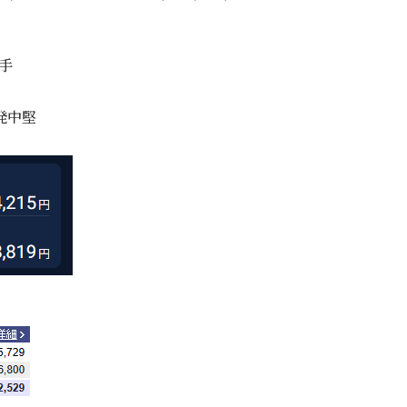
手
発中堅