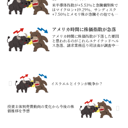
米半導体指数が+5.53％と急騰個別株で
はマイクロン+19.29％、サンディスク
+7.50％とメモリ株が急騰その他でも
AMD+7.78％、アーム（ソフバンG子会
社）+4.80％、HDD関連ウエスタンデジ
タル+8.34％、シ―ゲイト+4.06...
アメリカ時間に株価指数が急落
アメリカ時間に株価指数が下落した要因
と思われるのがこれらユナイテッドヘル
ス急落、請求業務巡り司法省が調査中と
関係者PM21：00過ぎにユナイテッドヘ
ルスの寄与度が高いNYダウ指数のみ下落
する－8％超の下落米2月総合ＰＭＩ、1年
5カ月ぶり低水...
イスラエルとイランが戦争か？
投資主体別売買動向の変化から今後の株
価推移を予想