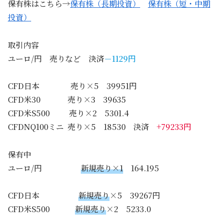
保有株はこちら→
保有株（長期投資）
保有株（短・中期
投資）
取引内容
ユーロ/円 売りなど 決済
－1129円
CFD日本 売り×5 39951円
CFD米30 売り×3 39635
CFD米S500 売り×2 5301.4
CFDNQ100ミニ 売り×5 18530 決済
+79233円
保有中
ユーロ/円
新規売り×1
164.195
CFD日本
新規売り
×5 39267円
CFD米S500
新規売り
×2 5233.0