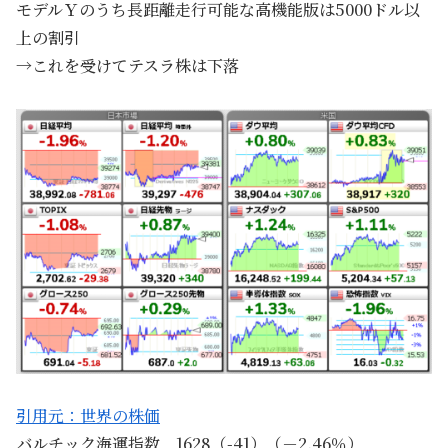
モデルＹのうち長距離走行可能な高機能版は5000ドル以
上の割引
→これを受けてテスラ株は下落
引用元：世界の株価
バルチック海運指数 1628（-41）（－2.46％）