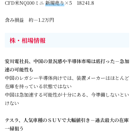
CFD米NQ100ミニ
新規売り
×5 18241.8
含み損益 約－1.2万円
株・相場情報
安川電社長、中国の景況感や半導体市場は底打った－急加
速の可能性も
中国のレガシー半導体向けでは、装置メーカーはほとんど
在庫を持っている状態ではない
中国は急加速する可能性が十分にある、今準備しないとい
けない
テスラ、人気車種のＳＵＶで大幅値引き－過去最大の在庫
一掃狙う