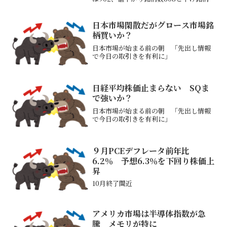
多い日経寄与度を見てみる600円ほどは
上位3社の上昇分 いつもの半導体上げプ
ラス昨日は大手電機、電子企業のTDK、
日本市場閑散だがグロース市場銘
ダイキン...
柄買いか？
日本市場が始まる前の朝 「先出し情報
で今日の取引きを有利に」
日経平均株価止まらない SQま
で強いか？
日本市場が始まる前の朝 「先出し情報
で今日の取引きを有利に」
９月PCEデフレータ前年比
6.2％ 予想6.3％を下回り株価上
昇
10月終了間近
アメリカ市場は半導体指数が急
騰 メモリが特に