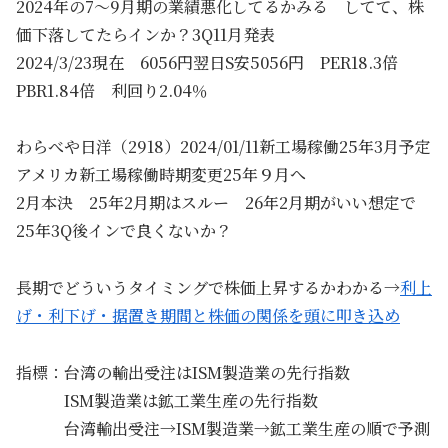
2024年の7～9月期の業績悪化してるかみる してて、株
価下落してたらインか？3Q11月発表
2024/3/23現在 6056円翌日S安5056円 PER18.3倍
PBR1.84倍 利回り2.04％
わらべや日洋（2918）2024/01/11新工場稼働25年3月予定
アメリカ新工場稼働時期変更25年９月へ
2月本決 25年2月期はスルー 26年2月期がいい想定で
25年3Q後インで良くないか？
長期でどういうタイミングで株価上昇するかわかる→
利上
げ・利下げ・据置き期間と株価の関係を頭に叩き込め
指標：台湾の輸出受注はISM製造業の先行指数
ISM製造業は鉱工業生産の先行指数
台湾輸出受注→ISM製造業→鉱工業生産の順で予測