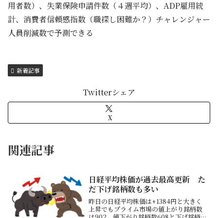
用者数）、失業保険申請件数（４週平均）、ADP雇用統
計、消費者信頼感指数（職探し困難か？）チャレンジャー
人員削減数で予測できる
新着記事
Twitterシェア
X
関連記事
日経平均株価が過去最高更新 た
だ下げ銘柄数も多い
昨日の日経平均株価は+1384円と大きく
上昇でもプライム市場の値上がり銘柄数
は902、値下がり銘柄数608と下げ銘柄も