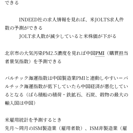
できる
INDEED社の求人情報を見れば、米JOLTS求人件
数の予測ができる
JOLT求人数が減少していると米株価が下がる
北京市の大気汚染PM2.5濃度を見れば中国
PMI
（購買担当
者景気指数）を予測できる
バルチック海運指数は中国製造業PMIと連動しやすい＝バ
ルチック海運指数が低下していたら中国経済が悪化してい
るとなる（ばら積船の積荷・鉄鉱石、石炭、穀物の最大の
輸入国は中国）
米雇用統計を予測するとき
先月～同月のISM製造業（雇用者数）、ISM非製造業（雇