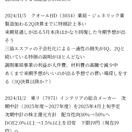
2024/11/5 クオールHD（3034）薬局・ジェネリック薬
製造加わる2Q決算までに特損計上多い
来期見通しが出る5月本決はかなり回復した今期予想が出
そう
三協エスファの子会社化による一過性の損失が1Q、2Qと
続いている特損の説明がほとんどない
調剤薬局事業の利益が人件費、材料費の高騰で減少中
あくまで来期予想がいいのが出る予想での買い場探しをす
る（3Q決算以降か？）
2024/11/2 東リ（7971）インテリアの総合メーカー 次
期中計（2025年度～2027年度）を2025年4月上旬予定
次期中計の株主還元方針 配当性向30％→50％へ
DOE2.0％以上→3.5％以上を目安 下限19円（現在19
円）へ