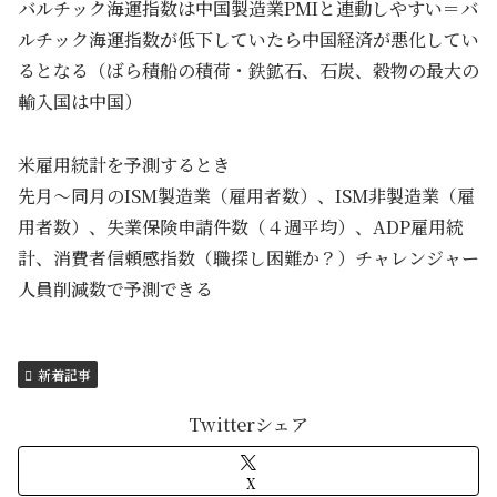
バルチック海運指数は中国製造業PMIと連動しやすい＝バ
ルチック海運指数が低下していたら中国経済が悪化してい
るとなる（ばら積船の積荷・鉄鉱石、石炭、穀物の最大の
輸入国は中国）
米雇用統計を予測するとき
先月～同月のISM製造業（雇用者数）、ISM非製造業（雇
用者数）、失業保険申請件数（４週平均）、ADP雇用統
計、消費者信頼感指数（職探し困難か？）チャレンジャー
人員削減数で予測できる
新着記事
Twitterシェア
X