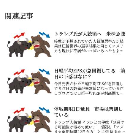
関連記事
トランプ氏が大統領へ 米株急騰
接戦が予想されていた大統領選挙だが結
果は圧勝世界の選挙結果と同じくアメリ
カも現状に不満がいっぱいあったもよう
高インフレはどこの国も与党が負けるこ
とがわかったトランプ大統領だとこの先
の日本株価が不安だ昨日はトランプ当選
で日経平均は爆上げしたで...
日経平均EPSが急回復してる 前
日の下落はなに？
今日発表された日経平均EPSが急回復し
てる昨日の数値が異常値になっている昨
日ブログでは日経平均PERが割高圏で売
り優勢か？といっていたがもう通常圏に
戻った個別企業の決算内容を反映してい
ると思うがこんなんじゃあてにできない
停戦期限1日延長 市場は楽観し
SBI証券資産評価額...
ている
トランプ大統領 イランとの停戦「延長す
る可能性は極めて低い」 期限を「アメ
リカ東部時間22日夕方」と主張 従来から