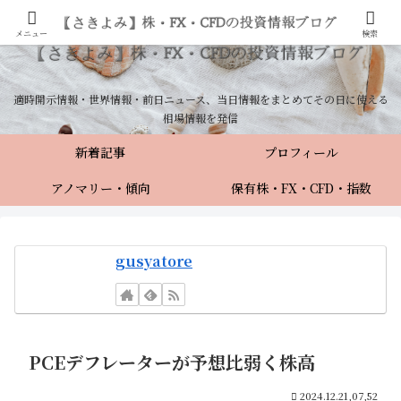
メニュー
検索
適時開示情報・世界情報・前日ニュース、当日情報をまとめてその日に使える
相場情報を発信
新着記事
プロフィール
アノマリー・傾向
保有株・FX・CFD・指数
gusyatore
PCEデフレーターが予想比弱く株高
2024.12.21,07,52