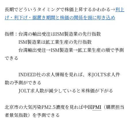
長期でどういうタイミングで株価上昇するかわかる→
利上
げ・利下げ・据置き期間と株価の関係を頭に叩き込め
指標：台湾の輸出受注はISM製造業の先行指数
ISM製造業は鉱工業生産の先行指数
台湾輸出受注→ISM製造業→鉱工業生産の順で予測
できる
INDEED社の求人情報を見れば、米JOLTS求人件
数の予測ができる
JOLT求人数が減少していると米株価が下がる
北京市の大気汚染PM2.5濃度を見れば中国
PMI
（購買担当
者景気指数）を予測できる