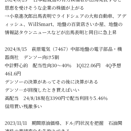
恩恵を受けそうな企業の株価が上がる
→小泉進次郎出馬表明でライドシェアの大和自動車、アデ
ィッシュ、WillSmart、地盤の百貨店さいか屋、地盤の
情報誌タウンニュースなどが出馬表明と同日に急上昇
2024/8/15 萩原電気（7467）中部地盤の電子部品・機
器商社 デンソー向け5割
中計野心的 配当性向30～40％ 1Q122.06円 4Q予想
461.6円
デンソーの決算があってその後に決算がある
デンソ―が回復したとき買えばいい
高配当 24/8/18現在3390円で配当利回り5.46％
信用買い残激多い
2023/11/11 期間原油価格、ドル/円状況を把握 石油関