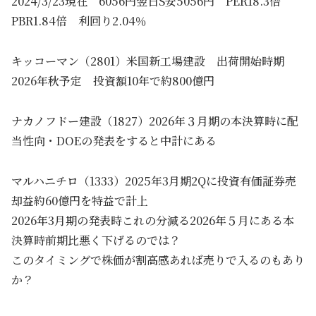
2024/3/23現在 6056円翌日S安5056円 PER18.3倍
PBR1.84倍 利回り2.04％
キッコーマン（2801）米国新工場建設 出荷開始時期
2026年秋予定 投資額10年で約800億円
ナカノフドー建設（1827）2026年３月期の本決算時に配
当性向・DOEの発表をすると中計にある
マルハニチロ（1333）2025年3月期2Qに投資有価証券売
却益約60億円を特益で計上
2026年3月期の発表時これの分減る2026年５月にある本
決算時前期比悪く下げるのでは？
このタイミングで株価が割高感あれば売りで入るのもあり
か？