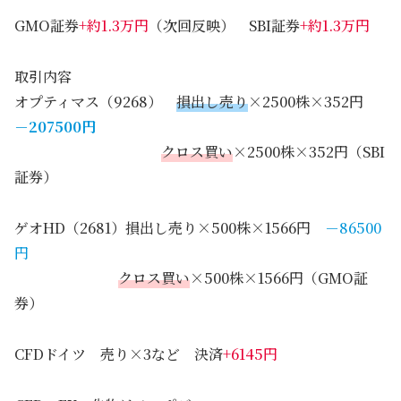
GMO証券
+約1.3万円
（次回反映） SBI証券
+約1.3万円
取引内容
オプティマス（9268）
損出し売り
×2500株×352円
－207500円
クロス買い
×2500株×352円（SBI
証券）
ゲオHD（2681）損出し売り×500株×1566円
－86500
円
クロス買い
×500株×1566円（GMO証
券）
CFDドイツ 売り×3など 決済
+6145円