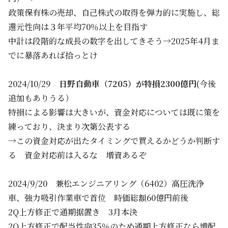
政策保有株の売却、自己株式の取得を弾力的に実施し、総
還元性向は３年平均70％以上を目指す
中計は段階的な成長の数字を出してきそう→2025年4月ま
でに暴落あれば拾っとけ
2024/10/29
日野自動車（7205）が特損2300億円
(今後
追加もありうる）
特損による影響は大きいが、資金対応については既に策を
練っており、決まり次第公表する
→この資金対応が出たタイミングで買えるかどうか判断す
る 資金対応前は入るな 増資あるぞ
2024/9/20 兼松エンジニアリング（6402）高圧洗浄
車、強力吸引作業車で首位 時価総額60億円前後
2Q上方修正で通期据置き 3月本決
2Q上方修正で配当性向35％のため通期上方修正なら増配