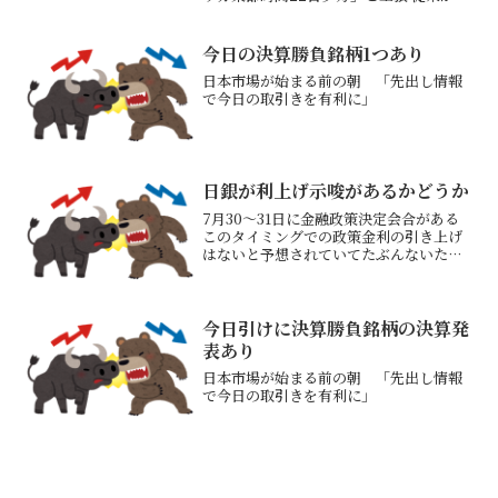
1日延びる 4/21 2：13ブルームバーグ
通信は20日、トランプ大統領が電話イン
タビューに応じ、期限が切れるのは「ワ
今日の決算勝負銘柄1つあり
シントン...
日本市場が始まる前の朝 「先出し情報
で今日の取引きを有利に」
日銀が利上げ示唆があるかどうか
7月30～31日に金融政策決定会合がある
このタイミングでの政策金利の引き上げ
はないと予想されていてたぶんないただ
「そのあと利上げする可能性が高いよ」
というニュアンスの発言があれば日本国
債金利上昇→株安（銀行以外）、円高に
つながる可能性はあり...
今日引けに決算勝負銘柄の決算発
表あり
日本市場が始まる前の朝 「先出し情報
で今日の取引きを有利に」