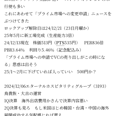
行使も多い
これにあわせて「プライム市場への変更申請」ニュースを
ぶつけてきた
ロックアップ解除日は24/12/21（23日月曜か）
25年5月に新工場完成（生産能力3倍）
24/12/13現在 株価513円（
PTS
535円） PER836倍
PBR3.64％ 利回り5.46％（記念配込み）
「プライム市場への申請でVCの売り出しがこの時にな
る」思惑は出そう
25/1～2月に下げていれば入っていい 500円か？
2024/12/06エターナルホスピタリティグループ（3193）
鳥貴族・大吉の運営
1Q決算 海外出店費用かさんで決算内容悪い
2Q決算も見ろ もし米国はじめ韓国・台湾・中国の海外
展開成功する気配感じれば買え