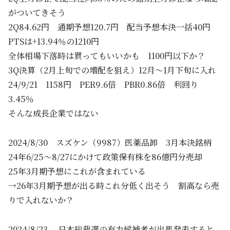
がついてきそう
2Q84.62円 通期予想120.7円 配当予想本決一括40円
PTSは+13.94％の1210円
全体相場下落時は買ってもいいかも 1100円以下か？
3Q決算（2月上旬での増配を狙え）12月～1月下旬に入れ
24/9/21 1158円 PER9.6倍 PBR0.86倍 利回り
3.45％
そんな成長企業ではない
2024/8/30 スズケン（9987）医薬品卸 3月本決銘柄
24年6/25～8/27にかけて政策保有株を86億円分売却
25年3月期予想にこれが含まれている
→26年3月期予想が出る時これ分低く出そう 割高なら売
りで入れないか？
2024/8/23 日本総裁選の有力候補者が出馬発表すると