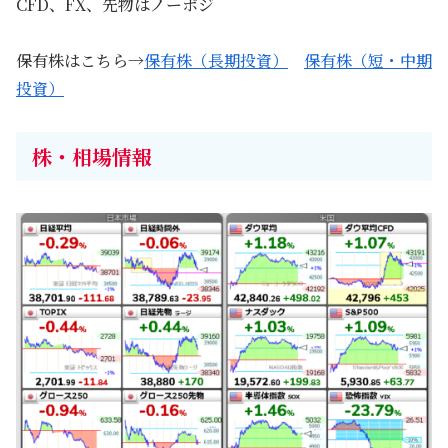
CFD、FX、先物はノーポジ
保有株はこちら→
保有株（長期投資）
保有株（短・中期
投資）
株・相場情報