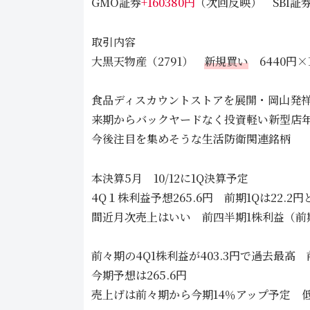
GMO証券
+160380円
（次回反映） SBI証
取引内容
大黒天物産（2791）
新規買い
6440円×1
食品ディスカウントストアを展開・岡山発
来期からバックヤードなく投資軽い新型店年
今後注目を集めそうな生活防衛関連銘柄
本決算5月 10/12に1Q決算予定
4Q１株利益予想265.6円 前期1Qは22
間近月次売上はいい 前四半期1株利益（前
前々期の4Q1株利益が403.3円で過去最高 
今期予想は265.6円
売上げは前々期から今期14％アップ予定 