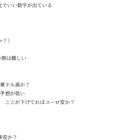
い数字が出ている
か？）
予測は難しい
ば豪ドル高か？
 予想が低い
市 ここが下げてればユーロ安か？
市
安か？