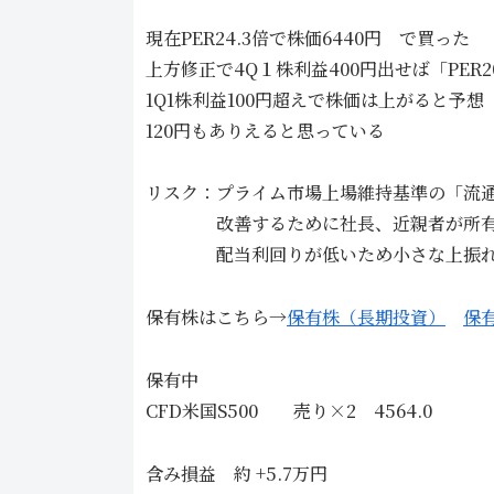
現在PER24.3倍で株価6440円 で買った
上方修正で4Q１株利益400円出せば「PER
1Q1株利益100円超えで株価は上がると予想
120円もありえると思っている
リスク：プライム市場上場維持基準の「流
改善するために社長、近親者が所有する
配当利回りが低いため小さな上振れで
保有株はこちら→
保有株（長期投資）
保
保有中
CFD米国S500 売り×2 4564.0
含み損益 約 +5.7万円