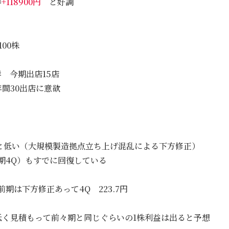
券
+118900円
と好調
00株
祥 今期出店15店
間30出店に意欲
.2円と低い（大規模製造拠点立ち上げ混乱による下方修正）
期4Q）もすでに回復している
前期は下方修正あって4Q 223.7円
低く見積もって前々期と同じぐらいの1株利益は出ると予想