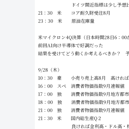
ドイツ間近指標は少し予想比でい
21：30 米 コア耐久財受注8月
23：30 米 原油在庫量
米マイクロン4Q決算（日本時間28日6：00
前回AI向け半導体で好調だった
結果を受けてどう動くか考えるべきか？ 
9/28（木）
10：30 豪 小売り売上高8月 高けれ
16：00 スペ 消費者物価指数9月速報値
17：00 独 消費者物価指数9月地方都
18：00 独 消費者物価指数9月地方都
21：00 独 消費者物価指数9月速報値
21：30 米 国内総生産Q２
良ければ金利高・ドル高・株