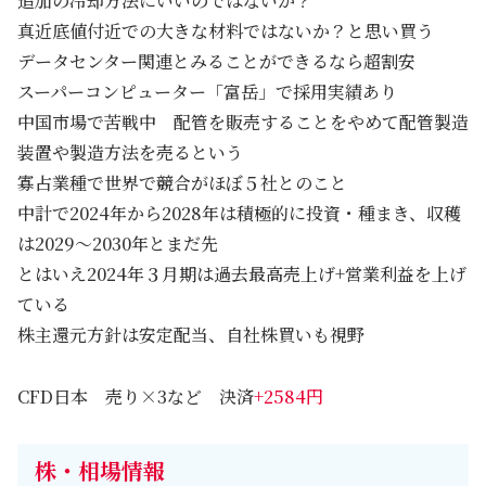
追加の冷却方法にいいのではないか？
真近底値付近での大きな材料ではないか？と思い買う
データセンター関連とみることができるなら超割安
スーパーコンピューター「富岳」で採用実績あり
中国市場で苦戦中 配管を販売することをやめて配管製造
装置や製造方法を売るという
寡占業種で世界で競合がほぼ５社とのこと
中計で2024年から2028年は積極的に投資・種まき、収穫
は2029～2030年とまだ先
とはいえ2024年３月期は過去最高売上げ+営業利益を上げ
ている
株主還元方針は安定配当、自社株買いも視野
CFD日本 売り×3など 決済
+2584円
株・相場情報