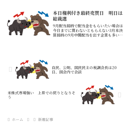
グといった複数の主要事業でホワイトカ
ラー職を削減する計画→アマゾンの業績
にはプラスに働くが、この動きは他の企
本日権利付き最終売買日 明日は
業も続きそうAIがホワイ...
総裁選
9月配当銘柄で配当金をもらいたい場合は
今日までに買わないともらえない3月本決
算銘柄の9月中間配当を出す企業も多い配
当金目当ての買いが入るのは今日が最後
そして明日が自民党総裁選明日は配当取
り終了での下げがまずある午後から自民
党総裁選のため株価...
自民、公明、国民民主の税調会長は20
日、国会内で会談
米株式市場強い 上昇での戻りとなりそ
う
ホーム
新着記事