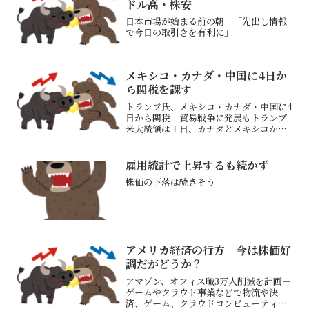
ドル高・株安
日本市場が始まる前の朝 「先出し情報
で今日の取引きを有利に」
メキシコ・カナダ・中国に4日か
ら関税を課す
トランプ氏、メキシコ・カナダ・中国に4
日から関税 貿易戦争に発展もトランプ
米大統領は１日、カナダとメキシコから
の輸入品に２５％の関税、中国からの輸
入品に１０％の追加関税を課す大統領令
に署名した４日から実施する不法移民や
雇用統計で上昇するも続かず
合成麻薬「フェンタニル...
株価の下落は続きそう
アメリカ経済の行方 今は株価好
調だがどうか？
アマゾン、オフィス職3万人削減を計画－
ゲームやクラウド事業などで物流や決
済、ゲーム、クラウドコンピューティン