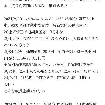
る 資金対応前は入るな 増資あるぞ
2024/9/20 兼松エンジニアリング（6402）高圧洗浄
車、強力吸引作業車で首位 時価総額60億円前後
2Q上方修正で通期据置き 3月本決
2Q上方修正で配当性向35％のため通期上方修正なら増配
がついてきそう
2Q84.62円 通期予想120.7円 配当予想本決一括40円
PTS
は+13.94％の1210円
全体相場下落時は買ってもいいかも 1100円以下か？
3Q決算（2月上旬での増配を狙え）12月～1月下旬に入れ
24/9/21 1158円 PER9.6倍 PBR0.86倍 利回り
3.45％
そんな成長企業ではない
2024/8/30 スズケン（9987）医薬品卸 3月本決銘柄