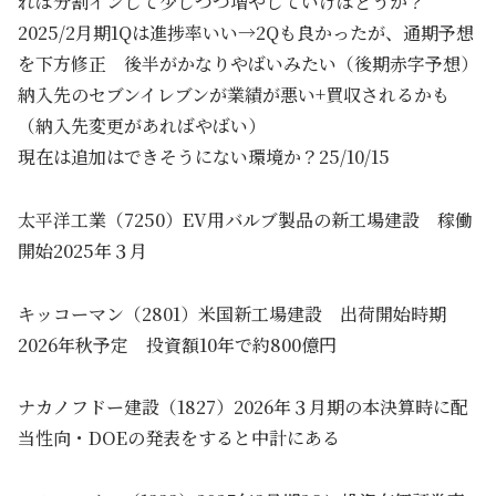
れば分割インして少しづつ増やしていけばどうか？
2025/2月期1Qは進捗率いい→2Qも良かったが、通期予想
を下方修正 後半がかなりやばいみたい（後期赤字予想）
納入先のセブンイレブンが業績が悪い+買収されるかも
（納入先変更があればやばい）
現在は追加はできそうにない環境か？25/10/15
太平洋工業（7250）EV用バルブ製品の新工場建設 稼働
開始2025年３月
キッコーマン（2801）米国新工場建設 出荷開始時期
2026年秋予定 投資額10年で約800億円
ナカノフドー建設（1827）2026年３月期の本決算時に配
当性向・DOEの発表をすると中計にある