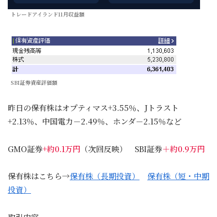
トレードアイランド11月収益額
SBI証券資産評価額
昨日の保有株はオプティマス+3.55％、Jトラスト
+2.13％、中国電力－2.49％、ホンダ－2.15％など
GMO証券
+約0.1万円
（次回反映） SBI証券
＋約0.9万円
保有株はこちら→
保有株（長期投資）
保有株（短・中期
投資）