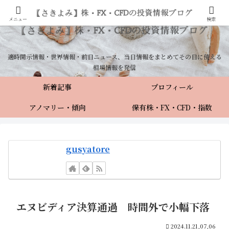
メニュー
検索
適時開示情報・世界情報・前日ニュース、当日情報をまとめてその日に使える
相場情報を発信
新着記事
プロフィール
アノマリー・傾向
保有株・FX・CFD・指数
gusyatore
エヌビディア決算通過 時間外で小幅下落
2024.11.21,07,06