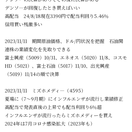
デンソ―が回復したとき買えばいい
高配当 24/8/18現在3390円で配当利回り5.46％
信用買い残激多い
2023/11/11 期間原油価格、ドル/円状況を把握 石油関
連株の業績変化を先取りできる
富士興産（5009）10/31、エネオス（5020）11/8、コスモ
HD（5021）、富士石油（5017）11/10、出光興産
（5019）11/14の順で決算
2023/11/11 ミズホメディ―（4595）
夏場に（7～9月期）にインフルエンザが流行し業績修正
高配当で発表直後の上昇でも配当利回り6％超
インフルエンザが流行ったらミズホメディーを買え
2024年は7月コロナ感染拡大（2023年も）