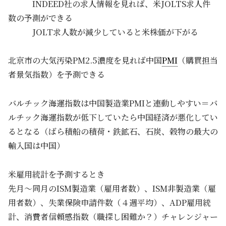
INDEED社の求人情報を見れば、米JOLTS求人件
数の予測ができる
JOLT求人数が減少していると米株価が下がる
北京市の大気汚染PM2.5濃度を見れば中国
PMI
（購買担当
者景気指数）を予測できる
バルチック海運指数は中国製造業PMIと連動しやすい＝バ
ルチック海運指数が低下していたら中国経済が悪化してい
るとなる（ばら積船の積荷・鉄鉱石、石炭、穀物の最大の
輸入国は中国）
米雇用統計を予測するとき
先月～同月のISM製造業（雇用者数）、ISM非製造業（雇
用者数）、失業保険申請件数（４週平均）、ADP雇用統
計、消費者信頼感指数（職探し困難か？）チャレンジャー