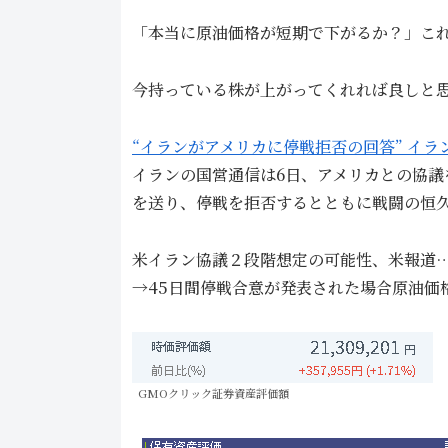
「本当に原油価格が短期で下がるか？」こ
今持っている株が上がってくれれば良しと
“イランがアメリカに停戦拒否の回答” イラ
イランの国営通信は6日、アメリカとの協
を送り、停戦を拒否するとともに戦闘の恒
米イラン協議２段階想定の可能性、米報道
→45日間停戦合意が発表された場合原油価
GMOクリック証券資産評価額