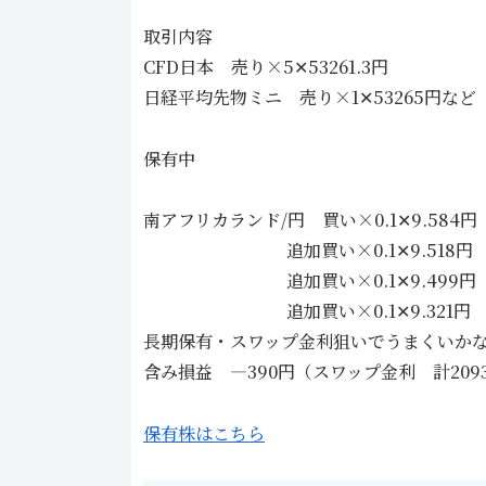
取引内容
CFD日本 売り×5✕53261.3円
日経平均先物ミニ 売り×1✕53265円な
保有中
南アフリカランド/円 買い×0.1✕9.584円 2
追加買い×0.1✕9.518円 26/
追加買い×0.1✕9.499円 26
追加買い×0.1✕9.321円 26/
長期保有・スワップ金利狙いでうまくいか
含み損益 ―390円（スワップ金利 計20
保有株はこちら