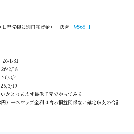
ど（日経先物は別口座資金） 決済
－9565円
6/1/31
2/18
/3/4
3/19
ないかとりあえず最低単元でやってみる
93円）→スワップ金利は含み損益関係ない確定収支の合計