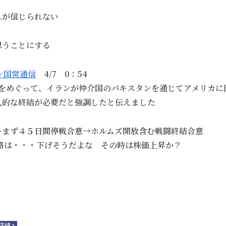
れが信じられない
思うことにする
ン国営通信
4/7 0：54
議をめぐって、イランが仲介国のパキスタンを通じてアメリカに
久的な終結が必要だと強調したと伝えました
…まず４５日間停戦合意→ホルムズ開放含む戦闘終結合意
格は・・・下げそうだよな その時は株価上昇か？