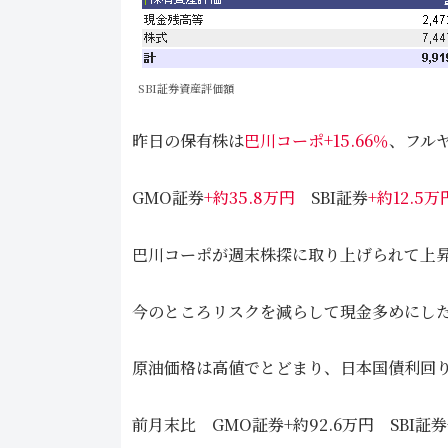
SBI証券資産評価額
昨日の保有株は
巴川コーポ+15.66％
、フルヤ
GMO証券
+約35.8万円
SBI証券
+約12.5万
巴川コーポが週末株探に取り上げられて上
今のところリスクを減らして現金多めにし
原油価格は高値でとどまり、日本国債利回
前月末比 GMO証券+約92.6万円 SBI証券+