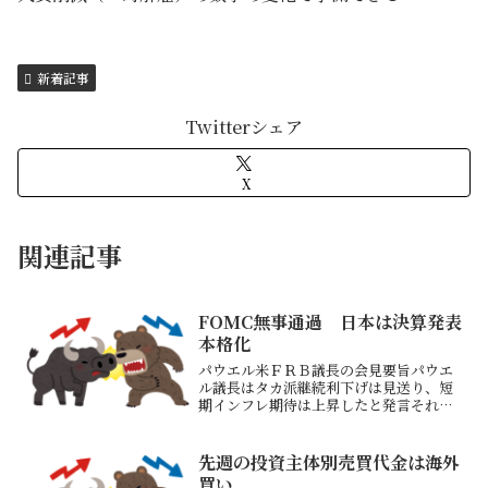
新着記事
Twitterシェア
X
関連記事
FOMC無事通過 日本は決算発表
本格化
パウエル米ＦＲＢ議長の会見要旨パウエ
ル議長はタカ派継続利下げは見送り、短
期インフレ期待は上昇したと発言それで
も織り込み済みだったようで米株式市場
は反発米国債利回りも低下の反応日経平
均先物も+180円での戻り今日から保有株
先週の投資主体別売買代金は海外
も全体的にも決算発表...
買い