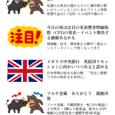
先週の大発会の週からすでに海外勢の買
いが入っているこのときのプライム市場
売買代金は5.7兆円～6.4兆円今週のそれ
は6.9兆円～7.7兆円今週も引き続き海外
勢の買いが入っていると思われるこの流
れはまだ続くと思っている買い手はい
今日の夜は注目の米消費者物価指
る 引き続き上...
数（CPI)の発表・イベント勝負す
る価値あるかも
相場観・収支・保有株を公開中！最近エ
ントリータイミング良くなってきた
イギリス中央銀行 英経済リセッ
ションに向かいつつあると認める
日本市場が始まる前の朝 「先出し情報
で今日の取引きを有利に」
フルヤ金属 ありがとう 超絶決
算
フルヤ金属、今期経常を一転70％増益に
上方修正・4期ぶり最高益、配当も45円
増額2Q決算発表で通期予想1株利益