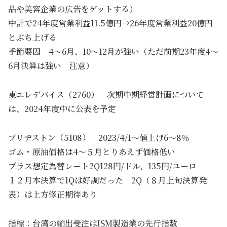
品や美容企業の広告をゲットする）
中計で24年度営業利益11.5億円→26年度営業利益20億円
とぶち上げる
季節要因 4～6月、10～12月が強い（ただ前期23年度4～
6月決算は強い 注意）
東エレデバイス（2760） 次期中期経営計画について
は、2024年度中に公表を予定
ブリヂストン（5108） 2023/4/1～値上げ6～8％
ゴム・原油価格は4～５月とりあえず価格低い
プラス想定為替レート2Q128円/ドル、135円/ユーロ
１２月本決算で1Qは好調だった 2Q（８月上旬決算発
表）は上方修正期待あり
指標：台湾の輸出受注はISM製造業の先行指数