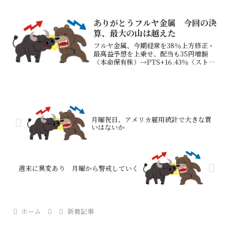
244.14円→447.29円期末一括配当75円
→120円への増配 を発表データセンター
需要を主要因として電子部門、薄膜部門
ありがとうフルヤ金属 今回の決
が引き...
算、最大の山は越えた
フルヤ金属、今期経常を38％上方修正・
最高益予想を上乗せ、配当も35円増額
（本命保有株）→PTS+16.43％（ストッ
プ高）3か月前の四半期決算発表時はこの
銘柄でストップ高3発 その後もイリジウ
ム、ルテニウム価格を追い続け、価格は
上昇してい...
月曜祝日、アメリカ雇用統計で大きな買
いはないか
週末に異変あり 月曜から警戒していく
ホーム
新着記事