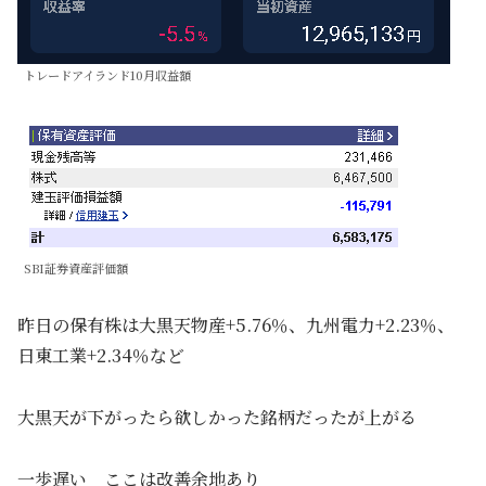
トレードアイランド10月収益額
SBI証券資産評価額
昨日の保有株は大黒天物産+5.76％、九州電力+2.23％、
日東工業+2.34％など
大黒天が下がったら欲しかった銘柄だったが上がる
一歩遅い ここは改善余地あり