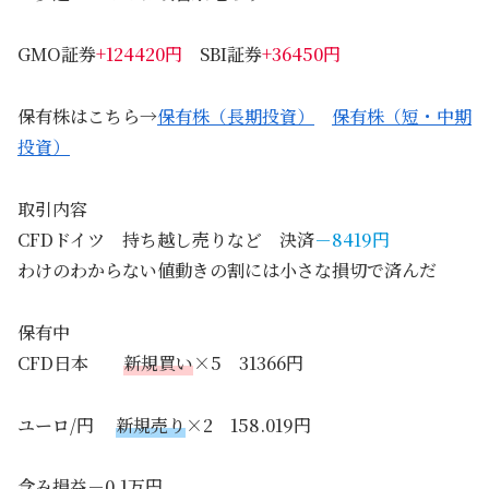
GMO証券
+124420円
SBI証券
+36450円
保有株はこちら→
保有株（長期投資）
保有株（短・中期
投資）
取引内容
CFDドイツ 持ち越し売りなど 決済
－8419円
わけのわからない値動きの割には小さな損切で済んだ
保有中
CFD日本
新規買い
×5 31366円
ユーロ/円
新規売り
×2 158.019円
含み損益－0.1万円