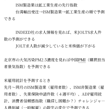
ISM製造業は鉱工業生産の先行指数
台湾輸出受注→ISM製造業→鉱工業生産の順で予測
できる
INDEED社の求人情報を見れば、米JOLTS求人件
数の予測ができる
JOLT求人数が減少していると米株価が下がる
北京市の大気汚染PM2.5濃度を見れば中国
PMI
（購買担当
者景気指数）を予測できる
米雇用統計を予測するとき
先月～同月のISM製造業（雇用者数）、ISM非製造業（雇
用者数）、失業保険申請件数（４週平均）、ADP雇用統
計、消費者信頼感指数（職探し困難か？）チャレンジャ―
人員削減（一時解雇）の数字の変化で予測できる