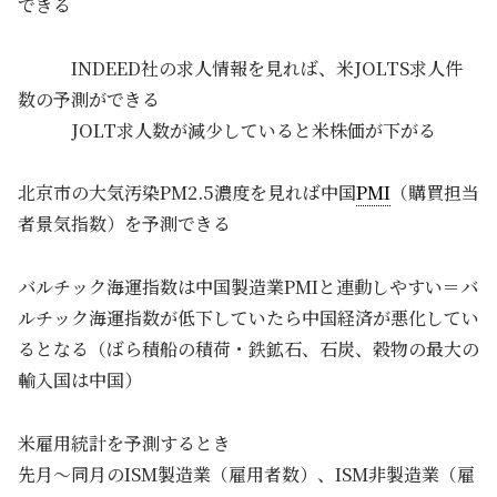
できる
INDEED社の求人情報を見れば、米JOLTS求人件
数の予測ができる
JOLT求人数が減少していると米株価が下がる
北京市の大気汚染PM2.5濃度を見れば中国
PMI
（購買担当
者景気指数）を予測できる
バルチック海運指数は中国製造業PMIと連動しやすい＝バ
ルチック海運指数が低下していたら中国経済が悪化してい
るとなる（ばら積船の積荷・鉄鉱石、石炭、穀物の最大の
輸入国は中国）
米雇用統計を予測するとき
先月～同月のISM製造業（雇用者数）、ISM非製造業（雇