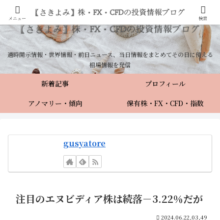
メニュー
検索
適時開示情報・世界情報・前日ニュース、当日情報をまとめてその日に使える
相場情報を発信
新着記事
プロフィール
アノマリー・傾向
保有株・FX・CFD・指数
gusyatore
注目のエヌビディア株は続落－3.22％だが
2024.06.22,03,49