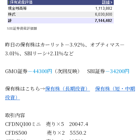
SBI証券資産評価額
昨日の保有株はカーリット－3.92％、オプティマス－
3.01％、SBIリーシ+2.11％など
GMO証券
－44300円
（次回反映） SBI証券
－34200円
保有株はこちら→
保有株（長期投資）
保有株（短・中期
投資）
取引内容
CFDNQ100ミニ 売り×5 20047.4
CFDS500 売り×2 5550.2