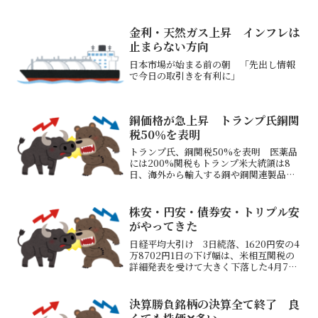
トレードアイランド7月収益額SBI証券資
産評価額昨日の保有株はタウンズ+1.94％
など小動きGMO証券+約4.8万円（次回反
金利・天然ガス上昇 インフレは
映） S...
止まらない方向
日本市場が始まる前の朝 「先出し情報
で今日の取引きを有利に」
銅価格が急上昇 トランプ氏銅関
税50％を表明
トランプ氏、銅関税50%を表明 医薬品
には200%関税もトランプ米大統領は8
日、海外から輸入する銅や銅関連製品に
50%の追加関税をかける考えを示した医
薬品・医薬品原料にも1年超の猶予期間を
設けたうえで200%の追加関税を課すい
株安・円安・債券安・トリプル安
ずれも近く正式...
がやってきた
日経平均大引け 3日続落、1620円安の4
万8702円1日の下げ幅は、米相互関税の
詳細発表を受けて大きく下落した4月7日
（2644円）以来の大きさとなる高市政権
が昨年よりも大きな財政出動を目指して
いるタイミングで日本国債利回りが上昇
決算勝負銘柄の決算全て終了 良
し、為替...