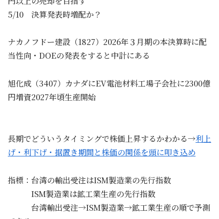
円以上の売却を目指す
5/10 決算発表時増配か？
ナカノフドー建設（1827）2026年３月期の本決算時に配
当性向・DOEの発表をすると中計にある
旭化成（3407）カナダにEV電池材料工場子会社に2300億
円増資2027年頃生産開始
長期でどういうタイミングで株価上昇するかわかる→
利上
げ・利下げ・据置き期間と株価の関係を頭に叩き込め
指標：台湾の輸出受注はISM製造業の先行指数
ISM製造業は鉱工業生産の先行指数
台湾輸出受注→ISM製造業→鉱工業生産の順で予測