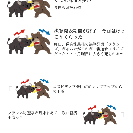
くても株価✕多い
今週もお疲れ様
決算発表期間が終了 今回はけっ
こうくらった
昨日、保有株最後の決算発表「タウン
ズ」があったがこれが一番逆サプライズ
だった・・・月曜日に大きく売られるだ
ろう今回の決算発表では大きな下落をく
らう銘柄が多かったリップス（男性化粧
品）、ファイズHD（物流）、K＆Oエナ
ジー（ヨウ素）、和心（イ...
エヌビディア株価がギャップアップから
の下落
フランス総選挙が月末にある 欧州経済
不安か？