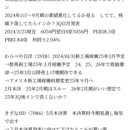
ン
2024年の7～9月期の業績悪化してるか見る してて、株
価下落してたらインか？3Q11月発表
2024/3/23現在 6056円翌日S安5056円 PER18.3倍
PBR1.84倍 利回り2.04％
わらべや日洋（2918）2024/01/11新工場稼働25年3月予定
→群馬新工場25年３月稼働予定 24，25，26年で原価償
却→25年3月以降売上げ増期待できる
→アメリカ新工場稼働時期変更25年９月へ
2月本決 25年2月期はスルー 26年2月期がいい想定で
25年3Q後インで良くないか？
きずなHD（7086）5月本決算 本決算時今期見通し強気
で出す
→７月本決算発表に向けて下げたところが買い場