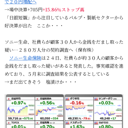
で２０円増配へ
→場中決算+705円
+15.86％ストップ高
「日銀短観」から注目しているパルプ・製紙セクターから
好決算が出た ここか・・・
ソニー生命、社員らが顧客３０人から金銭をだまし取った
疑い…２８０万人分の契約調査へ（保有株）
ソニー生命保険
は２４日、社員らが約３０人の顧客から
金銭をだまし取った疑いがあると発表した。事実確認を進
めており、５月末に調査結果を公表するとしている
→まだ出てきそう 塩漬けか・・・