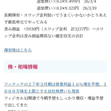
追加買い×0.1✕9.499円 26/3/4
追加買い×0.1✕9.321円 26/3/19
長期保有・スワップ金利狙いでうまくいかないかとりあえ
ず最低単元でやってみる
含み損益 +5930円（スワップ金利 計3237円）→スワ
ップ金利は含み損益関係ない確定収支の合計
保有株はこちら
株・相場情報
ファナックの２７年３月期は営業利益１６％増を予想、１
０００万株を上限とする自社株買いも発表
フィジカルAI関連で今期予想もしっかり増収・増益予想
で出してきた