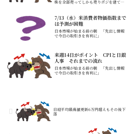
株を全部売ってしかも売りポジを建てた
と言っている嘘ついてると思うだろうが
たぶん本当（かなり昔からの有名人で先
出しでポジションを発表するときもあ
7/13（水）米消費者物価指数まで
り）自分は・・・昨日そろ...
は予測が困難
日本市場が始まる前の朝 「先出し情報
で今日の取引きを有利に」
来週14日がポイント CPIと日銀
人事 それまでの流れ
日本市場が始まる前の朝 「先出し情報
で今日の取引きを有利に」
日経平均最高値更新6万円超えもその後下
落