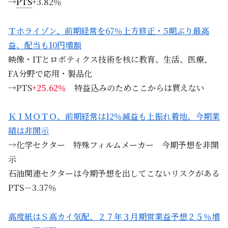
→
PTS
+3.82％
Ｔホライゾン、前期経常を67％上方修正・5期ぶり最高
益、配当も10円増額
映像・ITとロボティクス技術を核に教育、生活、医療、
FA分野で応用・製品化
→PTS
+25.62％
特益込みのためここからは買えない
ＫＩＭＯＴＯ、前期経常は12％減益も上振れ着地、今期業
績は非開示
→化学セクター 特殊フィルムメーカー 今期予想を非開
示
石油関連セクターは今期予想を出してこないリスクがある
PTS－3.37％
高度紙はＳ高カイ気配、２７年３月期営業益予想２５％増