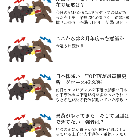
在の反応は？
今日のAM5:20にエヌビディア決算があ
った売上高 予想286.6億ドル 結果300
億ドルEPS 予想6.4ドル 結果6.8ドル
第４四半期に数十億ドルの新製品（ブラ
ックウェル）を出荷する見込み（今回
2Q)500億ドルの自社株買い枠を設定
ここからは３月年度末を意識か
AM...
今週もお疲れ様
日本株強い TOPIXが最高値更
新 グロース+3.83％
前日のエヌビディア株下落の影響で日本
の半導体株は下落銘柄が多かったそれで
もその他銘柄の物色に動いていた感あり
ここまで上昇が続いていた半導体関連を
決済し、3月「配当・優待取り」を意識し
たそういう銘柄に資金が入った感ありグ
暴落がやってきた そして回避は
ロース市場の銘柄も大き...
できてない 強者は？
いつの間にか資産が620億円に跳ね上が
っている上手い人半導体・電線・メモリ