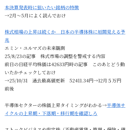
本決算発表時に狙いたい銘柄の特徴
→2月～5月によく読んでおけ
株式相場の上昇は続くか 日本の半導体株に垣間見える予
兆
エミン・ユルマズの未来観測
25/8/23の記事 株式市場の調整を警戒する内容
前日の日経平均株価は42633円時の記事 このあとどう動
いたかチェックしておけ
→25/10/31 過去最高値更新 52411.34円→12月５万円
前後
半導体セクターの株価上昇タイミングがわかる→
半導体サ
イクルの上昇期・下落期・移行期を確認しろ
ストックビジネスや安定株（不動産賃貸・管理・保険・債