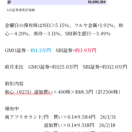
SBI証券資産評価額
金曜日の保有株はNEC+5.15％、フルヤ金属+1.92％、和
心－4.20％、楽待－3.11％、SBI新生銀行－3.49％
GMO証券
－約1.3万円
SBI証券
+約3.9万円
前月末比 GMO証券+約125.0万円 SBI証券+約112.0万円
取引内容
和心（9271）追加買い
×400株×888.5円（計2500株）
保有中
南アフリカランド/円 買い×0.1✕9.584円 26/1/31
追加買い×0.1✕9.518円 26/2/18