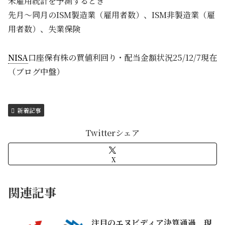
米雇用統計を予測するとき
先月～同月のISM製造業（雇用者数）、ISM非製造業（雇
用者数）、失業保険
NISA
口座保有株の買値利回り・配当金額状況25/12/7現在
（ブログ中盤）
新着記事
Twitterシェア
X
関連記事
注目のエヌビディア決算通過 現