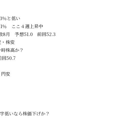
.3％と低い
.31％ ここ４週上昇中
月 予想51.0 前回52.3
安・株安
一時株高か？
回50.7
・円安
数字低いなら株価下げか？