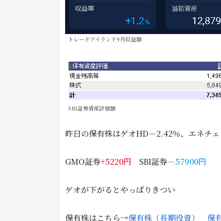
トレードアイランド9月収益額
SBI証券資産評価額
昨日の保有株はゲオHD－2.42％、エネチェン
GMO証券
+5220円
SBI証券
－57900円
ゲオが下がるとやっぱりきつい
保有株はこちら→
保有株（長期投資）
保