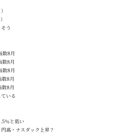
月）
月）
りそう
指数8月
指数8月
指数8月
指数8月
指数8月
している
.5％と低い
・円高・ナスダック上昇？