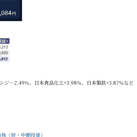
ジ－2.49％、日本食品化工+3.98％、日本製鉄+3.87％など
有株（短・中期投資）