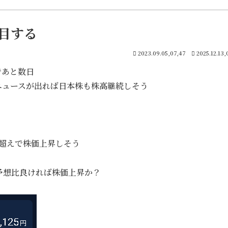
目する
2023.09.05,07,47
2025.12.13,
であと数日
ニュースが出れば日本株も株高継続しそう
0超えで株価上昇しそう
が予想比良ければ株価上昇か？