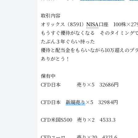
取引内容
オリックス（8591）
NISA
口座 100株×2
もうすぐ優待がなくなる そのタイミングで
たぶん３年ぐらい持った
優待と配当金をもらいながら10万超えのプ
ありがとう！
保有中
CFD日本 売り×5 32686円
CFD日本
新規売り
×5 32984円
CFD米国S500 売り×2 4533.3
CFDユーロ 売り×20 4321.6