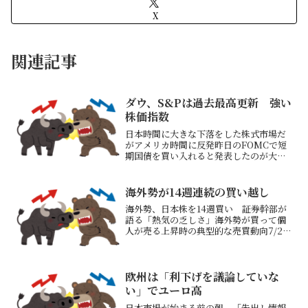
X
関連記事
ダウ、S&Pは過去最高更新 強い
株価指数
日本時間に大きな下落をした株式市場だ
がアメリカ時間に反発昨日のFOMCで短
期国債を買い入れると発表したのが大き
いとのこと昨日のアメリカ市場が終了後
のオラクルの決算内容を嫌気した売りで
下がると思っていたがそうでなかった日
海外勢が14週連続の買い越し
経平均先物は+720円...
海外勢、日本株を14週買い 証券幹部が
語る「熱気の乏しさ」海外勢が買って個
人が売る上昇時の典型的な売買動向7/20
の参議院選挙動向、8/1の関税期限がどう
決着つくのか？が注目されるトランプ発
言で動いてしまうため大きなリスクをと
る時ではないと...
欧州は「利下げを議論していな
い」でユーロ高
日本市場が始まる前の朝 「先出し情報