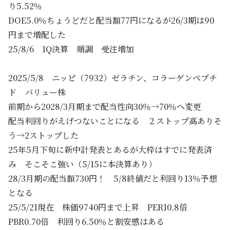
り5.52％
DOE5.0％ちょうどだと配当額77円になるが26/3期は90
円まで増配した
25/8/6 1Q決算 順調 受注増加
2025/5/8 ニッピ（7932）ゼラチン、コラーゲンペプチ
ド バリュー株
前期から2028/3月期まで配当性向30％→70％へ変更
配当利回りがえげつないことになる ２ストップ高ありそ
う→2ストップした
25年5月下旬に新中計発表とあるが大枠はすでに発表済
み そこそこ強い（5/15に本決算あり）
28/3月期の配当額730円！ 5/8終値だと利回り13％予想
となる
25/5/21現在 株価9740円まで上昇 PER10.8倍
PBR0.70倍 利回り6.50％と割安感はある