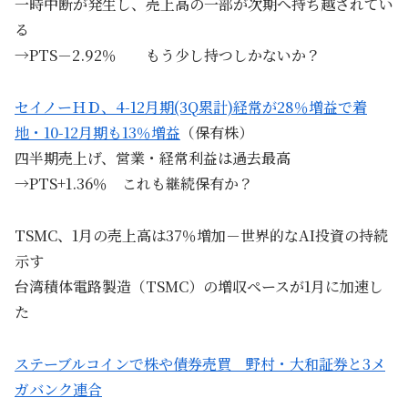
一時中断が発生し、売上高の一部が次期へ持ち越されてい
る
→PTS－2.92％ もう少し持つしかないか？
セイノーＨＤ、4-12月期(3Q累計)経常が28％増益で着
地・10-12月期も13％増益
（保有株）
四半期売上げ、営業・経常利益は過去最高
→PTS+1.36％ これも継続保有か？
TSMC、1月の売上高は37％増加－世界的なAI投資の持続
示す
台湾積体電路製造（TSMC）の増収ペースが1月に加速し
た
ステーブルコインで株や債券売買 野村・大和証券と3メ
ガバンク連合