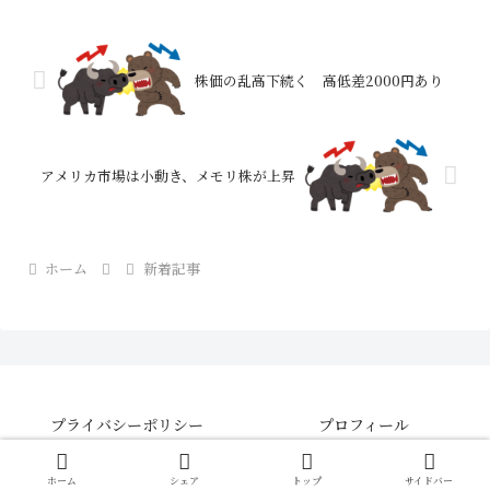
去、電力に25％の輸出関税をかけ全面停
止の恐れ」とある米...
株価の乱高下続く 高低差2000円あり
アメリカ市場は小動き、メモリ株が上昇
ホーム
新着記事
プライバシーポリシー
プロフィール
© 2021 【さきよみ】株・FX・CFDの投資情報ブログ .
ホーム
シェア
トップ
サイドバー