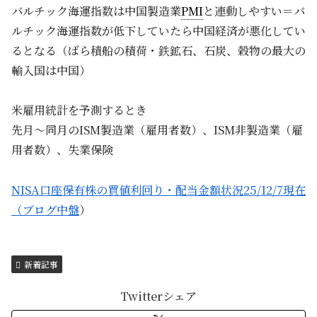
バルチック海運指数は中国製造業
PMI
と連動しやすい＝バ
ルチック海運指数が低下していたら中国経済が悪化してい
るとなる（ばら積船の積荷・鉄鉱石、石炭、穀物の最大の
輸入国は中国）
米雇用統計を予測するとき
先月～同月のISM製造業（雇用者数）、ISM非製造業（雇
用者数）、失業保険
NISA口座保有株の買値利回り・配当金額状況25/12/7現在
（ブログ中盤
）
新着記事
Twitterシェア