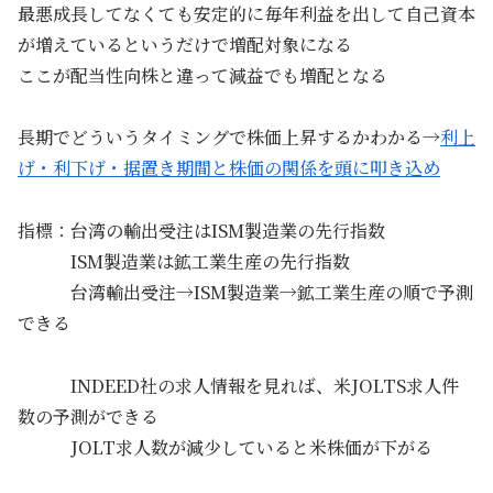
最悪成長してなくても安定的に毎年利益を出して自己資本
が増えているというだけで増配対象になる
ここが配当性向株と違って減益でも増配となる
長期でどういうタイミングで株価上昇するかわかる→
利上
げ・利下げ・据置き期間と株価の関係を頭に叩き込め
指標：台湾の輸出受注はISM製造業の先行指数
ISM製造業は鉱工業生産の先行指数
台湾輸出受注→ISM製造業→鉱工業生産の順で予測
できる
INDEED社の求人情報を見れば、米JOLTS求人件
数の予測ができる
JOLT求人数が減少していると米株価が下がる