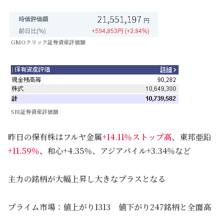
GMOクリック証券資産評価額
SBI証券資産評価額
昨日の保有株はフルヤ金属
+14.11％ストップ高
、東邦亜鉛
+11.59％
、和心+4.35％、アジアパイル+3.34％など
主力の銘柄が大幅上昇し大きなプラスとなる
プライム市場：値上がり1313 値下がり247銘柄と全面高