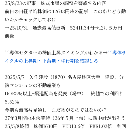
25/8/23の記事 株式市場の調整を警戒する内容
前日の日経平均株価は42633円時の記事 このあとどう動
いたかチェックしておけ
→25/10/31 過去最高値更新 52411.34円→12月５万円
前後
半導体セクターの株価上昇タイミングがわかる→
半導体サ
イクルの上昇期・下落期・移行期を確認しろ
2025/5/7 矢作建設（1870）名古屋地区大手 建設、分
譲マンションの不動産業も
DOE5％以上+累進配当を発表（場中） 終値での利回り
5.52％
今期も最高益見通し まだあがるのではないか？
27年3月期の本決算時（26年５月上旬）に新中計が出そう
25/5/8終値 株価1630円 PER10.6倍 PBR1.02倍 利回