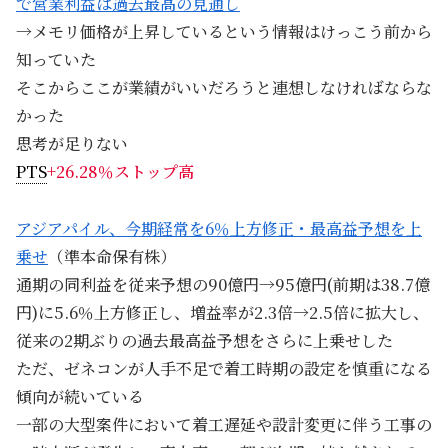
で営業利益は過去最高の見通し
→メモリ価格が上昇しているという情報はけっこう前から
知っていた
そこからここが業績がいいだろうと連想しなければならな
かった
思考が足りない
PTS
+26.28％ストップ高
アジアパイル、今期経常を6％上方修正・最高益予想を上
乗せ
（準本命保有株）
通期の同利益を従来予想の90億円→95億円(前期は38.7億
円)に5.6％上方修正し、増益率が2.3倍→2.5倍に拡大し、
従来の2期ぶりの過去最高益予想をさらに上乗せした
ただ、ゼネコンが人手不足で着工時期の設定を慎重になる
傾向が続いている
一部の大型案件において着工遅延や設計変更に伴う工事の