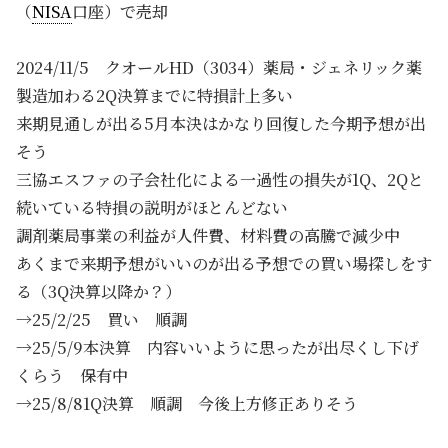
（
NISA
口座）で売却
2024/11/5 クオールHD（3034）薬局・ジェネリック薬
製造加わる2Q決算までに特損計上多い
来期見通しが出る5月本決はかなり回復した今期予想が出
そう
三協エスファの子会社化による一過性の損失が1Q、2Qと
続いている特損の説明がほとんどない
調剤薬局事業の利益が人件費、材料費の高騰で減少中
あくまで来期予想がいいのが出る予想での買い場探しをす
る（3Q決算以降か？）
→25/2/25 買い 順調
→25/5/9本決算 内容いいように思ったが出尽くし下げ
くらう 保有中
→25/8/81Q決算 順調 今後上方修正ありそう