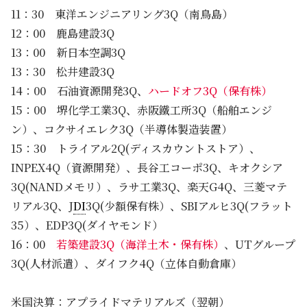
11：30 東洋エンジニアリング3Q（南鳥島）
12：00 鹿島建設3Q
13：00 新日本空調3Q
13：30 松井建設3Q
14：00 石油資源開発3Q、
ハードオフ3Q（保有株）
15：00 堺化学工業3Q、赤阪鐵工所3Q（船舶エンジ
ン）、コクサイエレク3Q（半導体製造装置）
15：30 トライアル2Q(ディスカウントストア）、
INPEX4Q（資源開発）、長谷工コーポ3Q、キオクシア
3Q(NANDメモリ）、ラサ工業3Q、楽天G4Q、三菱マテ
リアル3Q、J
DI
3Q(少額保有株）、SBIアルヒ3Q(フラット
35）、EDP3Q(ダイヤモンド）
16：00
若築建設3Q（海洋土木・保有株）
、UTグループ
3Q(人材派遣）、ダイフク4Q（立体自動倉庫）
米国決算：アプライドマテリアルズ（翌朝）