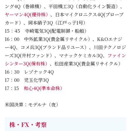
ング4Q（巻線機）、平田機工3Q（自動化ライン製造）、
ヤーマン4Q(優待株）
、日本マイクロニクス4Q(プローブ
カード）、岡本硝子3Q（江戸っ子1号）
15：45 寺崎電気3Q(配電制御・船舶）
16：00 中外鉱業3Q(貴金属リサイクル）、K&Oエナジ
ー4Q、コメ兵3Q(ブランド品リユース）、川田テクノロジ
ーズ3Q(井村ファンド）、マナックケミカル3Q、
ファイン
シンター3Q(保有株）
、松田産業3Q(貴金属リサイクル）
16：30 レゾナック4Q
17：00 児玉化学3Q
17：15
和心4Q(準本命株）
米国決算：モデルナ（夜）
株・FX・考察