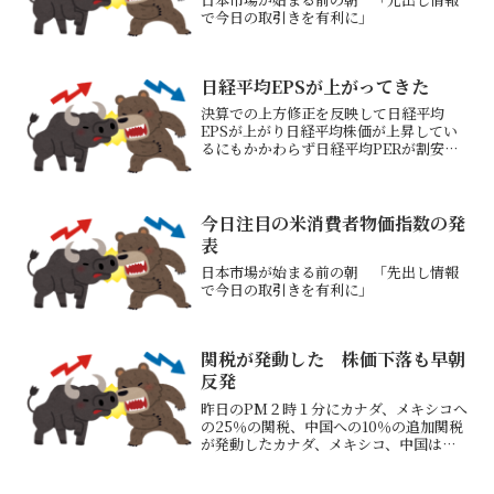
で今日の取引きを有利に」
日経平均EPSが上がってきた
決算での上方修正を反映して日経平均
EPSが上がり日経平均株価が上昇してい
るにもかかわらず日経平均PERが割安に
なっている一昨日のトヨタ自動車の今期
最終利益27％上方修正が反映されている
ものと思われる今後の決算発表でも上方
修正が続くようだと日...
今日注目の米消費者物価指数の発
表
日本市場が始まる前の朝 「先出し情報
で今日の取引きを有利に」
関税が発動した 株価下落も早朝
反発
昨日のPM２時１分にカナダ、メキシコへ
の25％の関税、中国への10％の追加関税
が発動したカナダ、メキシコ、中国は報
復関税をかけるとの報道ありカナダのオ
ンタリオ州は「酒屋から米国製品を撤