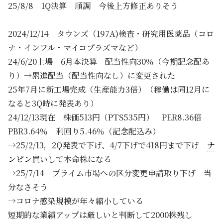
25/8/8 1Q決算 順調 今後上方修正ありそう
2024/12/14 タウンズ（197A)検査・研究用医薬品（コロ
ナ・インフル・マイコプラズマなど）
24/6/20上場 6月本決算 配当性向30％（今期記念配あ
り）→累進配当（配当性向なし）に変更された
25年7月に新工場完成（生産能力3倍）（稼働は同12月に
なると3Q時に発表あり）
24/12/13現在 株価513円（PTS535円） PER8.36倍
PBR3.64％ 利回り5.46％（記念配込み）
→25/2/13，2Q発表で下げ、4/7下げで418円まで下げ
ナ
ンピン
買いして本命株になる
→25/7/14 プライム市場への区分変更申請取り下げ 当
分なさそう
→コロナ感染規模が年々縮小している
短期的な業績アップは厳しいと判断して2000株残し