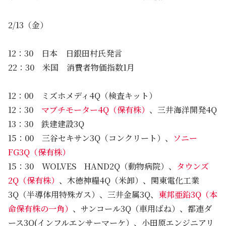
2/13（金）
12：30 日本 日銀田村氏発言
22：30 米国 消費者物価指数1月
12：00 ミズホメディ4Q（検査キット）
12：30
マブチモーター4Q（保有株）
、三井海洋開発4Q
13：30 鉄建建設3Q
15：00 三谷セキサン3Q（コンクリート）、
ソニー
FG3Q（保有株）
15：30 WOLVES HAND2Q（動物病院）、
タウンズ
2Q（保有株）
、木徳神糧4Q（米卸）、関東電化工業
3Q（半導体用特殊ガス）、三井金属3Q、
東邦亜鉛3Q（本
命保有株の一角）
、サンコール3Q（車用ばね）、都連ダ
ース3Q(インフルエンサーマーケ）、小田原エンジニアリ