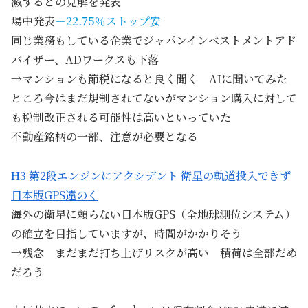
滅するとの見解を発表
場中発表
－22.75％ストップ安
同じ業務もしている企業でジャパンインベストメントアド
バイザー、ADワークスも下落
→マンションも節税になると良く聞く AIに聞いてみた
ところ今はまだ規制されてないがマンション購入に対して
も税制改正される可能性は高いといっていた
不動産銘柄の一部、注意が必要となる
H3 第2段エンジンにアクシデント 衛星の軌道投入できず
日本版GPS遠のく
海外の衛星に頼らない日本版GPS（全地球測位システム）
の確立を目指していますが、時間がかかりそう
→残念 まだまだ打ち上げリスクが高い 積荷は全部だめ
だろう