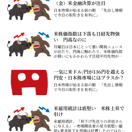
指数1...
（金）米金融決算が注目
日本市場が始まる前の朝 「先出し情報
で今日の取引きを有利に」
米株価指数は下落も日経先物強
い 円高なのに
月曜日は日本にとって悪い関税ニュース
が出たり、円高に触れたり、米株価指数
が弱いにもかかわらず日経平均先物が上
昇したSQ日まで上げようとしているの
か？（5/9（金））引用元：世界の株価
米メディア株軒並み安、トランプ氏が海
一気に米ドル/円が136円を超える
外製作映画に100％...
円安・日本株市場にはプラスか？
日本市場が始まる前の朝 「先出し情報
で今日の取引きを有利に」
米雇用統計は底堅い 米株上昇で
引け
米雇用統計、「利下げ先送りの余地さら
に与える」－市場関係者の見方底堅い雇
用+賃金低下を市場は好感したのではない