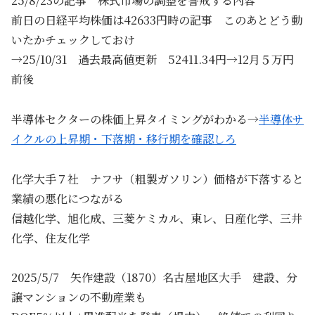
25/8/23の記事 株式市場の調整を警戒する内容
前日の日経平均株価は42633円時の記事 このあとどう動
いたかチェックしておけ
→25/10/31 過去最高値更新 52411.34円→12月５万円
前後
半導体セクターの株価上昇タイミングがわかる→
半導体サ
イクルの上昇期・下落期・移行期を確認しろ
化学大手７社 ナフサ（粗製ガソリン）価格が下落すると
業績の悪化につながる
信越化学、旭化成、三菱ケミカル、東レ、日産化学、三井
化学、住友化学
2025/5/7 矢作建設（1870）名古屋地区大手 建設、分
譲マンションの不動産業も