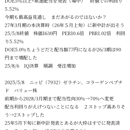
DOE5％以上+累進配当を発表（場中） 終値での利回り
5.52％
今期も最高益見通し まだあがるのではないか？
27年3月期の本決算時（26年５月上旬）に新中計が出そう
25/5/8終値 株価1630円 PER10.6倍 PBR1.02倍 利回
り5.52％
DOE5.0％ちょうどだと配当額77円になるが26/3期は90
円まで増配した
25/8/6 1Q決算 順調 受注増加
2025/5/8 ニッピ（7932）ゼラチン、コラーゲンペプチ
ド バリュー株
前期から2028/3月期まで配当性向30％→70％へ変更
配当利回りがえげつないことになる ２ストップ高ありそ
う→2ストップした
25年5月下旬に新中計発表とあるが大枠はすでに発表済