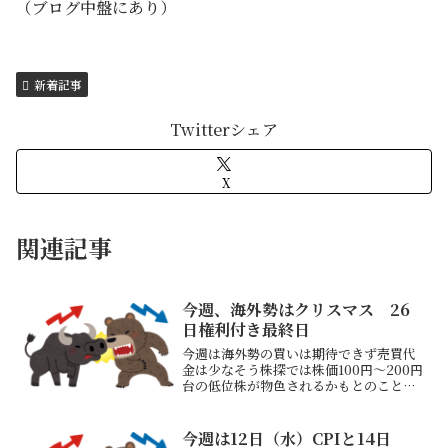
（ブログ中盤にあり）
新着記事
Twitterシェア
X
関連記事
今週、海外勢はクリスマス 26
日権利付き最終日
今週は海外勢の買いは期待できず売買代
金は少なそう株探では株価100円～200円
台の低位株が物色されるかもとのこと
12/23（月）16：00 英 国内総生産
Q322：30 米 シカゴ連銀景気指数11
月 加 原材料価格、鉱工業価格
今週は12日（水）CPIと14日