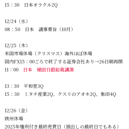
15：30 日本オラクル2Q
12/24（水）
08：50 日本 議事要旨（10月）
12/25（木）
米国市場休場（クリスマス）海外ほぼ休場
国内FX15：00ごろで終了する証券会社あり→26日朝再開
11：00
日本 植田日銀総裁講演
13：30 平和堂3Q
15：30 ミタチ産業2Q、クスリのアオキ2Q、象印4Q
12/26（金）
欧州休場
2025年権利付き最終売買日（損出しの最終日でもある）