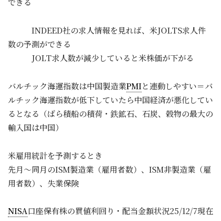
できる
INDEED社の求人情報を見れば、米JOLTS求人件
数の予測ができる
JOLT求人数が減少していると米株価が下がる
バルチック海運指数は中国製造業
PMI
と連動しやすい＝バ
ルチック海運指数が低下していたら中国経済が悪化してい
るとなる（ばら積船の積荷・鉄鉱石、石炭、穀物の最大の
輸入国は中国）
米雇用統計を予測するとき
先月～同月のISM製造業（雇用者数）、ISM非製造業（雇
用者数）、失業保険
NISA
口座保有株の買値利回り・配当金額状況25/12/7現在