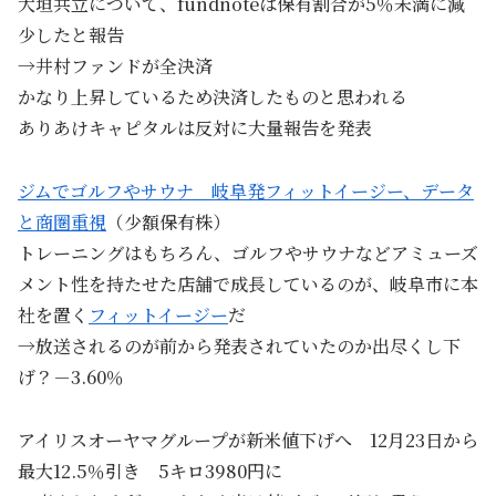
大垣共立について、fundnoteは保有割合が5％未満に減
少したと報告
→井村ファンドが全決済
かなり上昇しているため決済したものと思われる
ありあけキャピタルは反対に大量報告を発表
ジムでゴルフやサウナ 岐阜発フィットイージー、データ
と商圏重視
（少額保有株）
トレーニングはもちろん、ゴルフやサウナなどアミューズ
メント性を持たせた店舗で成長しているのが、岐阜市に本
社を置く
フィットイージー
だ
→放送されるのが前から発表されていたのか出尽くし下
げ？－3.60％
アイリスオーヤマグループが新米値下げへ 12月23日から
最大12.5％引き 5キロ3980円に