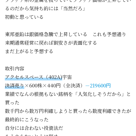
るのだから気持ち的には「当然だろ」
初動と思っている
東邦亜鉛は銀価格急騰で上昇している これも予想通り
来期通常経営に戻れば割安さが表面化する
まだ上がると予想する
取引内容
アクセルスペース（402A)
宇宙
決済売り
×600株×440円（全決済）
－219600円
業績でなんの根拠もない銘柄を「人気化しそうだから」と
買った
数千円から数万円利確しようと買ったら数度利確できたが
最終的にこうなった
自分には合わない投資法だ