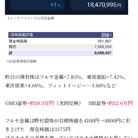
トレードアイランド12月収益額
SBI証券資産評価額
昨日の保有株はフルヤ金属+7.83％、東邦亜鉛+7.42％、
東洋炭素+4.69％、フィットイージー－3.60％など
GMO証券
+約10.3万円
（次回反映） SBI証券
+約12.6万円
フルヤ金属は野村證券が目標株価を4100円→4800円に引
き上げた 現在株価は3375円
プラチナ系の金属を扱っていてプラチナ価格が上昇してい