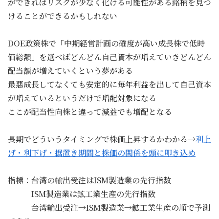
ができればリスクが少なく化ける可能性がある銘柄を見つ
けることができるかもしれない
DOE政策株で「中期経営計画の確度が高い成長株で低時
価総額」を選べばどんどん自己資本が増えていきどんどん
配当額が増えていくという夢がある
最悪成長してなくても安定的に毎年利益を出して自己資本
が増えているというだけで増配対象になる
ここが配当性向株と違って減益でも増配となる
長期でどういうタイミングで株価上昇するかわかる→
利上
げ・利下げ・据置き期間と株価の関係を頭に叩き込め
指標：台湾の輸出受注はISM製造業の先行指数
ISM製造業は鉱工業生産の先行指数
台湾輸出受注→ISM製造業→鉱工業生産の順で予測