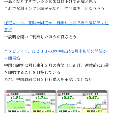
→高くなりすぎていたため米は値下げで正解と思う
これで食料インフレ率がかなり「伸び減少」となりそう
住宅ローン、変動か固定か 日銀利上げで専門家に聞く注
意点
→説明を聞いて判断したほうが良さそう
エヌビディア、Ｈ２００の対中輸出を2月中旬前に開始か
＝関係筋
中国の顧客に対し来年２月の春節（旧正月）連休前に出荷
を開始することを目指している
ただ、中国政府はＨ２００購入を承認していない