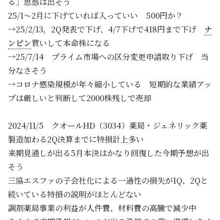
る」思惑は出そう
25/1～2月に下げていれば入っていい 500円か？
→25/2/13，2Q発表で下げ、4/7下げで418円まで下げ
ナ
ンピン
買いして本命株になる
→25/7/14 プライム市場への区分変更申請取り下げ 当
分なさそう
→コロナ感染規模が年々縮小している 短期的な業績アッ
プは厳しいと判断して2000株残しで売却
2024/11/5 クオールHD（3034）薬局・ジェネリック薬
製造加わる2Q決算までに特損計上多い
来期見通しが出る5月本決はかなり回復した今期予想が出
そう
三協エスファの子会社化による一過性の損失が1Q、2Qと
続いている特損の説明がほとんどない
調剤薬局事業の利益が人件費、材料費の高騰で減少中