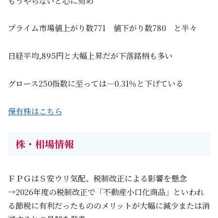
もうやらないと心に刻め
プライム市場値上がり数771 値下がり数780 と半々
日経平均₊895円と大幅上昇だが下落銘柄も多い
グロース250指数に至っては－0.31％と下げている
保有株はこちら
株・相場情報
ＦＰＧはＳ安ウリ気配、税制改正による影響を懸念
→2026年度の税制改正で「不動産小口化商品」といわれ
る節税に有利だったもののメリットが大幅に減少または消