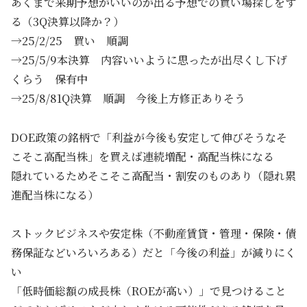
あくまで来期予想がいいのが出る予想での買い場探しをす
る（3Q決算以降か？）
→25/2/25 買い 順調
→25/5/9本決算 内容いいように思ったが出尽くし下げ
くらう 保有中
→25/8/81Q決算 順調 今後上方修正ありそう
DOE政策の銘柄で「利益が今後も安定して伸びそうなそ
こそこ高配当株」を買えば連続増配・高配当株になる
隠れているためそこそこ高配当・割安のものあり（隠れ累
進配当株になる）
ストックビジネスや安定株（不動産賃貸・管理・保険・債
務保証などいろいろある）だと「今後の利益」が減りにく
い
「低時価総額の成長株（ROEが高い）」で見つけること