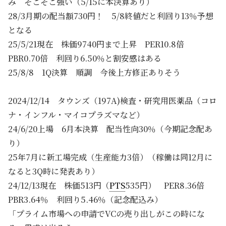
み そこそこ強い（5/15に本決算あり）
28/3月期の配当額730円！ 5/8終値だと利回り13％予想
となる
25/5/21現在 株価9740円まで上昇 PER10.8倍
PBR0.70倍 利回り6.50％と割安感はある
25/8/8 1Q決算 順調 今後上方修正ありそう
2024/12/14 タウンズ（197A)検査・研究用医薬品（コロ
ナ・インフル・マイコプラズマなど）
24/6/20上場 6月本決算 配当性向30％（今期記念配あ
り）
25年7月に新工場完成（生産能力3倍）（稼働は同12月に
なると3Q時に発表あり）
24/12/13現在 株価513円（
PTS
535円） PER8.36倍
PBR3.64％ 利回り5.46％（記念配込み）
「プライム市場への申請でVCの売り出しがこの時にな