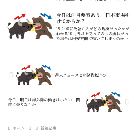
か？ただ米国債金利は上昇米中貿易協議
の内容で大きく動きが変わりそうこんな
ニュースも米、中国の原発向け関連機器
今日は注目要素あり 日本市場引
の輸出許可を停止＝関係...
けてからか？
19：00に為替介入がどの規模だったかが
わかる10兆円以上使っての今の現状だっ
た場合は円安方向に動いてしまうのかも
しれない（？）米イラン、停戦延長で覚
書合意 攻撃応酬から一転米国とイランが
停戦延長に向けた覚書で合意に達した
と、米ニュースサイ...
週末ニュースと経済指標予定
今日、明日は海外勢の動きは小さい 閑
散に売りなしか
ホーム
新着記事