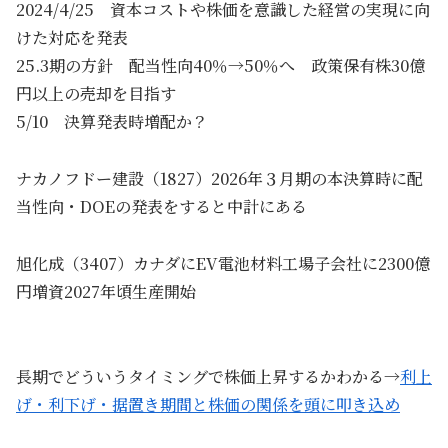
2024/4/25 資本コストや株価を意識した経営の実現に向
けた対応を発表
25.3期の方針 配当性向40％→50％へ 政策保有株30億
円以上の売却を目指す
5/10 決算発表時増配か？
ナカノフドー建設（1827）2026年３月期の本決算時に配
当性向・DOEの発表をすると中計にある
旭化成（3407）カナダにEV電池材料工場子会社に2300億
円増資2027年頃生産開始
長期でどういうタイミングで株価上昇するかわかる→
利上
げ・利下げ・据置き期間と株価の関係を頭に叩き込め