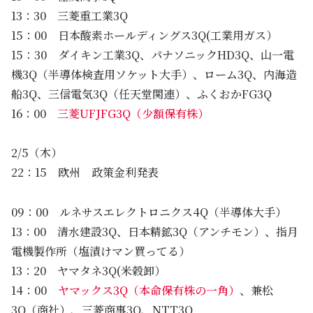
13：30 三菱重工業3Q
15：00 日本酸素ホールディングス3Q(工業用ガス）
15：30 ダイキン工業3Q、パナソニックHD3Q、山一電
機3Q（半導体検査用ソケット大手）、ローム3Q、内海造
船3Q、三信電気3Q（任天堂関連）、ふくおかFG3Q
16：00
三菱UFJFG3Q（少額保有株）
2/5（木）
22：15 欧州 政策金利発表
09：00 ルネサスエレクトロニクス4Q（半導体大手）
13：00 清水建設3Q、日本精鉱3Q（アンチモン）、指月
電機製作所（塩漬けマン買ってる）
13：20 ヤマタネ3Q(米穀卸）
14：00
ヤマックス3Q（本命保有株の一角）
、兼松
3Q（商社）、三菱商事3Q、NTT3Q