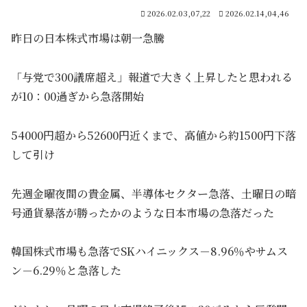
2026.02.03,07,22
2026.02.14,04,46
昨日の日本株式市場は朝一急騰
「与党で300議席超え」報道で大きく上昇したと思われる
が10：00過ぎから急落開始
54000円超から52600円近くまで、高値から約1500円下落
して引け
先週金曜夜間の貴金属、半導体セクター急落、土曜日の暗
号通貨暴落が勝ったかのような日本市場の急落だった
韓国株式市場も急落でSKハイニックス－8.96％やサムス
ン－6.29％と急落した