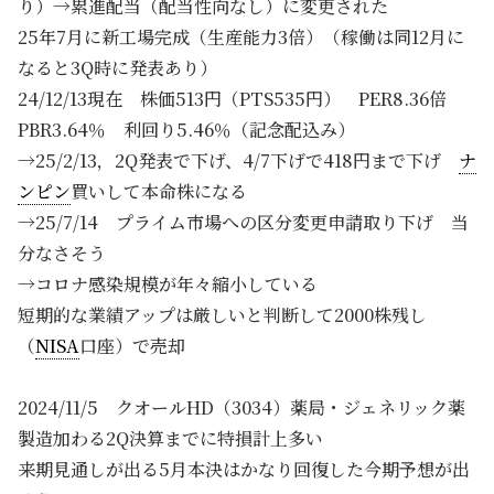
り）→累進配当（配当性向なし）に変更された
25年7月に新工場完成（生産能力3倍）（稼働は同12月に
なると3Q時に発表あり）
24/12/13現在 株価513円（PTS535円） PER8.36倍
PBR3.64％ 利回り5.46％（記念配込み）
→25/2/13，2Q発表で下げ、4/7下げで418円まで下げ
ナ
ンピン
買いして本命株になる
→25/7/14 プライム市場への区分変更申請取り下げ 当
分なさそう
→コロナ感染規模が年々縮小している
短期的な業績アップは厳しいと判断して2000株残し
（
NISA
口座）で売却
2024/11/5 クオールHD（3034）薬局・ジェネリック薬
製造加わる2Q決算までに特損計上多い
来期見通しが出る5月本決はかなり回復した今期予想が出