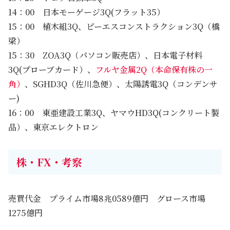
14：00 日本モーゲージ3Q(フラット35）
15：00 植木組3Q、ピーエスコンストラクション3Q（橋
梁）
15：30 ZOA3Q（パソコン販売店）、日本電子材料
3Q(プローブカード）、
フルヤ金属2Q（本命保有株の一
角）
、SGHD3Q（佐川急便）、太陽誘電3Q（コンデンサ
ー)
16：00 東亜建設工業3Q、ヤマウHD3Q(コンクリート製
品）、東京エレクトロン
株・FX・考察
売買代金 プライム市場8兆0589億円 グロース市場
1275億円