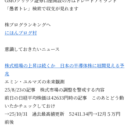
GMOクリック証券口座開設の方はトレードアイランド
「愚者トレ」検索で収支が見れます
株ブログランキングへ
にほんブログ村
意識しておきたいニュース
株式相場の上昇は続くか 日本の半導体株に垣間見える予
兆
エミン・ユルマズの未来観測
25/8/23の記事 株式市場の調整を警戒する内容
前日の日経平均株価は42633円時の記事 このあとどう動
いたかチェックしておけ
→25/10/31 過去最高値更新 52411.34円→12月５万円
前後