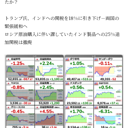
たか？
トランプ氏、インドへの関税を18%に引き下げ－両国の
緊張緩和へ
ロシア原油購入に伴い課していたインド製品への25%追
加関税は撤廃