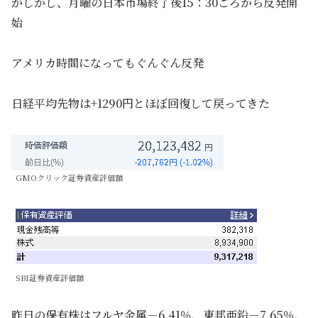
がしかし、月曜の日本市場終了後15：30ごろから反発開
始
アメリカ時間になってもぐんぐん反発
日経平均先物は+1290円とほぼ回復して戻ってきた
GMOクリック証券資産評価額
SBI証券資産評価額
昨日の保有株はフルヤ金属－6.41％、東邦亜鉛－7.65％、