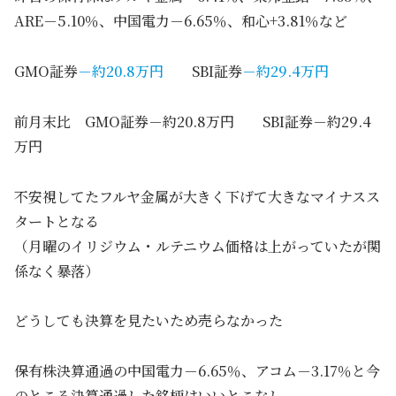
ARE－5.10％、中国電力－6.65％、和心+3.81％など
GMO証券
－約20.8万円
SBI証券
－約29.4万円
前月末比 GMO証券－約20.8万円 SBI証券－約29.4
万円
不安視してたフルヤ金属が大きく下げて大きなマイナスス
タートとなる
（月曜のイリジウム・ルテニウム価格は上がっていたが関
係なく暴落）
どうしても決算を見たいため売らなかった
保有株決算通過の中国電力－6.65％、アコム－3.17％と今
のところ決算通過した銘柄はいいとこなし