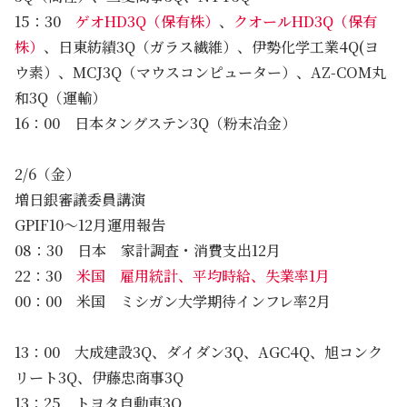
15：30
ゲオHD3Q（保有株）
、
クオールHD3Q（保有
株）
、日東紡績3Q（ガラス繊維）、伊勢化学工業4Q(ヨ
ウ素）、MCJ3Q（マウスコンピューター）、AZ-COM丸
和3Q（運輸）
16：00 日本タングステン3Q（粉末冶金）
2/6（金）
増日銀審議委員講演
GPIF10～12月運用報告
08：30 日本 家計調査・消費支出12月
22：30
米国 雇用統計、平均時給、失業率1月
00：00 米国 ミシガン大学期待インフレ率2月
13：00 大成建設3Q、ダイダン3Q、AGC4Q、旭コンク
リート3Q、伊藤忠商事3Q
13：25 トヨタ自動車3Q