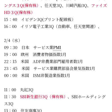
ングス３Q(保有株）
、任天堂3Q、川崎汽船3Q、
ファイズ
HD３Q(保有株）
15：40 イビデン3Q(プリント配線板）
16：00 イリソ電子工業3Q（自動車、任天堂関連）、
2/4（水）
09：30 日本 サービス業
PMI
19：00 欧州 消費者物価指数1月
22：15 米国 ADP非農業部門雇用者数1月
23：45 米国 サービス業購買部協会景気指数1月
00：00 米国 ISM非製造業指数1月
11：00 丸紅3Q
11：30
SBI新生銀行3Q（保有株）
、SBIホールディング
ス3Q
13：00 住友商事3Q