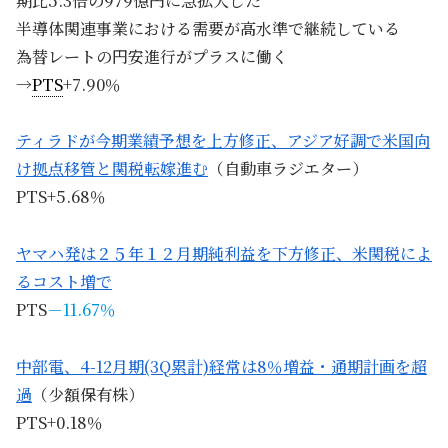
期比5.3倍の979億円に急拡大した
半導体関連事業における需要が高水準で継続している
為替レートの円安進行がプラスに働く
→
PTS
+7.90％
ティラドが今期業績予想を上方修正、アジア好調で米国向
け拠点移管と関税転嫁進む
（自動車ラジエター）
PTS+5.68％
ヤマハ発は２５年１２月期純利益を下方修正、米関税によ
るコスト増で
PTS
－11.67％
中部電、4-12月期(3Q累計)経常は8％増益・通期計画を超
過
（少額保有株）
PTS+0.18％