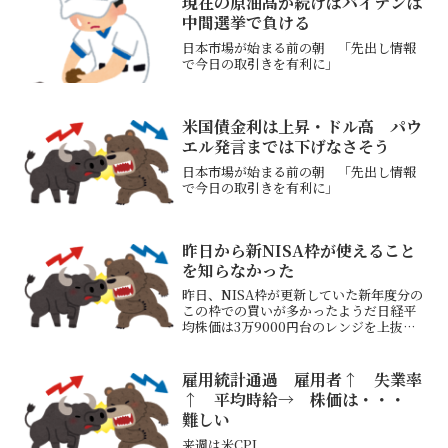
現在の原油高が続けばバイデンは
中間選挙で負ける
日本市場が始まる前の朝 「先出し情報
で今日の取引きを有利に」
米国債金利は上昇・ドル高 パウ
エル発言までは下げなさそう
日本市場が始まる前の朝 「先出し情報
で今日の取引きを有利に」
昨日から新NISA枠が使えること
を知らなかった
昨日、NISA枠が更新していた新年度分の
この枠での買いが多かったようだ日経平
均株価は3万9000円台のレンジを上抜け
たチャート月曜最終日もNISA買いあるか
もしれない12/30（月）の2024年最終営
業日はアノマリーでは下げやすい米10年
雇用統計通過 雇用者↑ 失業率
債...
↑ 平均時給→ 株価は・・・
難しい
来週は米CPI