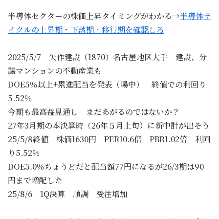
半導体セクターの株価上昇タイミングがわかる→
半導体サ
イクルの上昇期・下落期・移行期を確認しろ
2025/5/7 矢作建設（1870）名古屋地区大手 建設、分
譲マンションの不動産業も
DOE5％以上+累進配当を発表（場中） 終値での利回り
5.52％
今期も最高益見通し まだあがるのではないか？
27年3月期の本決算時（26年５月上旬）に新中計が出そう
25/5/8終値 株価1630円 PER10.6倍 PBR1.02倍 利回
り5.52％
DOE5.0％ちょうどだと配当額77円になるが26/3期は90
円まで増配した
25/8/6 1Q決算 順調 受注増加