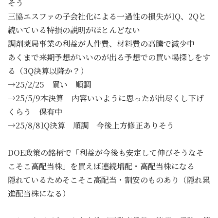
そう
三協エスファの子会社化による一過性の損失が1Q、2Qと
続いている特損の説明がほとんどない
調剤薬局事業の利益が人件費、材料費の高騰で減少中
あくまで来期予想がいいのが出る予想での買い場探しをす
る（3Q決算以降か？）
→25/2/25 買い 順調
→25/5/9本決算 内容いいように思ったが出尽くし下げ
くらう 保有中
→25/8/81Q決算 順調 今後上方修正ありそう
DOE政策の銘柄で「利益が今後も安定して伸びそうなそ
こそこ高配当株」を買えば連続増配・高配当株になる
隠れているためそこそこ高配当・割安のものあり（隠れ累
進配当株になる）