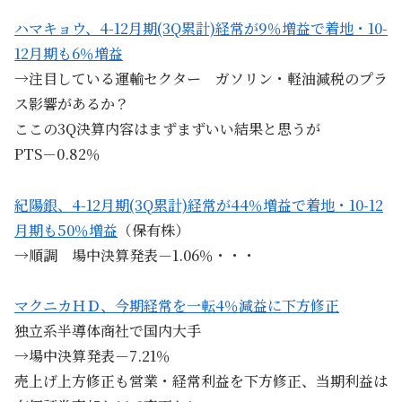
ハマキョウ、4-12月期(3Q累計)経常が9％増益で着地・10-
12月期も6％増益
→注目している運輸セクター ガソリン・軽油減税のプラ
ス影響があるか？
ここの3Q決算内容はまずまずいい結果と思うが
PTS－0.82％
紀陽銀、4-12月期(3Q累計)経常が44％増益で着地・10-12
月期も50％増益
（保有株）
→順調 場中決算発表－1.06％・・・
マクニカＨＤ、今期経常を一転4％減益に下方修正
独立系半導体商社で国内大手
→場中決算発表－7.21％
売上げ上方修正も営業・経常利益を下方修正、当期利益は