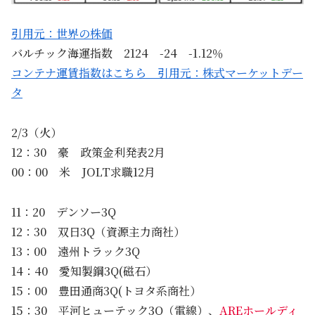
引用元：世界の株価
バルチック海運指数 2124 -24 -1.12％
コンテナ運賃指数はこちら 引用元：株式マーケットデー
タ
2/3（火）
12：30 豪 政策金利発表2月
00：00 米 JOLT求職12月
11：20 デンソー3Q
12：30 双日3Q（資源主力商社）
13：00 遠州トラック3Q
14：40 愛知製鋼3Q(磁石）
15：00 豊田通商3Q(トヨタ系商社）
15：30 平河ヒューテック3Q（電線）、
AREホールディ