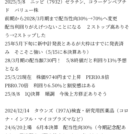
2025/5/8 ニッピ（7932）ゼラチン、コラーゲンペプチ
ド バリュー株
前期から2028/3月期まで配当性向30％→70％へ変更
配当利回りがえげつないことになる ２ストップ高ありそ
う→2ストップした
25年5月下旬に新中計発表とあるが大枠はすでに発表済
み そこそこ強い（5/15に本決算あり）
28/3月期の配当額730円！ 5/8終値だと利回り13％予想
となる
25/5/21現在 株価9740円まで上昇 PER10.8倍
PBR0.70倍 利回り6.50％と割安感はある
25/8/8 1Q決算 順調 今後上方修正ありそう
2024/12/14 タウンズ（197A)検査・研究用医薬品（コロ
ナ・インフル・マイコプラズマなど）
24/6/20上場 6月本決算 配当性向30％（今期記念配あ