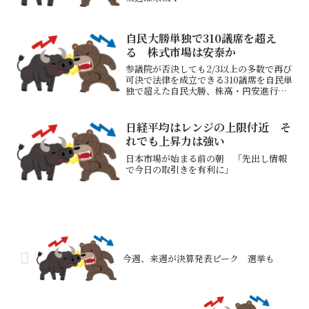
自民大勝単独で310議席を超え
る 株式市場は安泰か
参議院が否決しても2/3以上の多数で再び
可決で法律を成立できる310議席を自民単
独で超えた自民大勝、株高・円安進行
か 高市首相の政策実行に期待感これで
高市政権のやりたいことがスムーズに進
むようになる経済にも株価にも良かった
日経平均はレンジの上限付近 そ
のではないか与党圧...
れでも上昇力は強い
日本市場が始まる前の朝 「先出し情報
で今日の取引きを有利に」
今週、来週が決算発表ピーク 選挙も