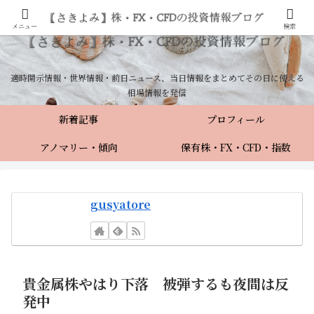
メニュー
検索
適時開示情報・世界情報・前日ニュース、当日情報をまとめてその日に使える
相場情報を発信
新着記事
プロフィール
アノマリー・傾向
保有株・FX・CFD・指数
gusyatore
貴金属株やはり下落 被弾するも夜間は反
発中