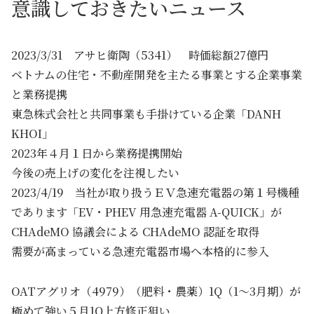
意識しておきたいニュース
2023/3/31 アサヒ衛陶（5341） 時価総額27億円
ベトナムの住宅・不動産開発を主たる事業とする企業事業
と業務提携
東急株式会社と共同事業も手掛けている企業「DANH
KHOI」
2023年４月１日から業務提携開始
今後の売上げの変化を注視したい
2023/4/19 当社が取り扱うＥＶ急速充電器の第１号機種
であります「EV・PHEV 用急速充電器 A-QUICK」が
CHAdeMO 協議会による CHAdeMO 認証を取得
需要が高まっている急速充電器市場へ本格的に参入
OATアグリオ（4979）（肥料・農薬）1Q（1～3月期）が
極めて強い５月1Q上方修正狙い