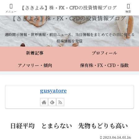
メニュー
検索
適時開示情報・世界情報・前日ニュース、当日情報をまとめてその日に使える
相場情報を発信
新着記事
プロフィール
アノマリー・傾向
保有株・FX・CFD・指数
gusyatore
日経平均 とまらない 先物もどりも高い
2023.06.14,01,16