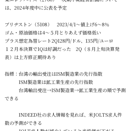
は、2024年度中に公表を予定
ブリヂストン（5108） 2023/4/1～値上げ6～8％
ゴム・原油価格は4～５月とりあえず価格低い
プラス想定為替レート2Q128円/ドル、135円/ユーロ
１２月本決算で1Qは好調だった 2Q（８月上旬決算発
表）は上方修正期待あり
指標：台湾の輸出受注はISM製造業の先行指数
ISM製造業は鉱工業生産の先行指数
台湾輸出受注→ISM製造業→鉱工業生産の順で予測
できる
INDEED社の求人情報を見れば、米JOLTS求人件
数の予測ができる