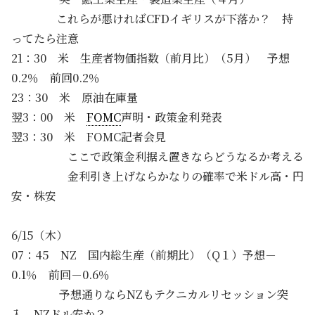
これらが悪ければCFDイギリスが下落か？ 持
ってたら注意
21：30 米 生産者物価指数（前月比）（5月） 予想
0.2％ 前回0.2％
23：30 米 原油在庫量
翌3：00 米
FOMC
声明・政策金利発表
翌3：30 米 FOMC記者会見
ここで政策金利据え置きならどうなるか考える
金利引き上げならかなりの確率で米ドル高・円
安・株安
6/15（木）
07：45 NZ 国内総生産（前期比）（Q１）予想－
0.1％ 前回－0.6％
予想通りならNZもテクニカルリセッション突
入 NZドル安か？