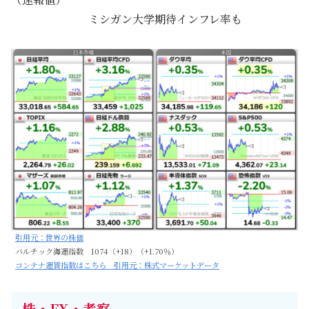
ミシガン大学期待インフレ率も
引用元：世界の株価
バルチック海運指数 1074（+18）（+1.70％）
コンテナ運賃指数はこちら 引用元：株式マーケットデータ
株・FX・考察