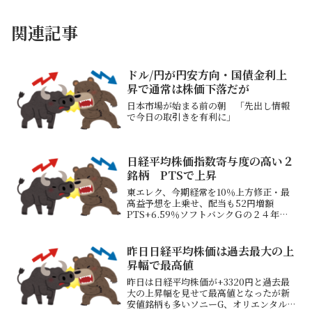
関連記事
ドル/円が円安方向・国債金利上
昇で通常は株価下落だが
日本市場が始まる前の朝 「先出し情報
で今日の取引きを有利に」
日経平均株価指数寄与度の高い２
銘柄 PTSで上昇
東エレク、今期経常を10％上方修正・最
高益予想を上乗せ、配当も52円増額
PTS+6.59％ソフトバンクＧの２４年４
～９月期、最終黒字１兆円 世界的株高
で投資損益改善 PTS+2.03％東京エ
レクトロン、ソフトバンクグループの決
昨日日経平均株価は過去最大の上
算内容が良...
昇幅で最高値
昨日は日経平均株価が+3320円と過去最
大の上昇幅を見せて最高値となったが新
安値銘柄も多いソニーG、オリエンタルラ