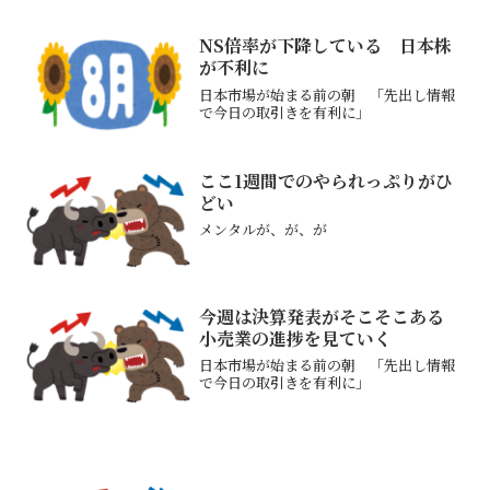
ンド、富士フイルム、エムスリー、住友
ファーマ、マツダ、ホンダ、SUBARU、
キャノン、バンダイナムコ、任天堂、サ
NS倍率が下降している 日本株
ンリオ、しまむ...
が不利に
日本市場が始まる前の朝 「先出し情報
で今日の取引きを有利に」
ここ1週間でのやられっぷりがひ
どい
メンタルが、が、が
今週は決算発表がそこそこある
小売業の進捗を見ていく
日本市場が始まる前の朝 「先出し情報
で今日の取引きを有利に」