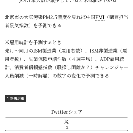
JOLT求人数が減少していると米株価が下がる
北京市の大気汚染PM2.5濃度を見れば中国
PMI
（購買担当
者景気指数）を予測できる
米雇用統計を予測するとき
先月～同月のISM製造業（雇用者数）、ISM非製造業（雇
用者数）、失業保険申請件数（４週平均）、ADP雇用統
計、消費者信頼感指数（職探し困難か？）チャレンジャ―
人員削減（一時解雇）の数字の変化で予測できる
新着記事
Twitterシェア
X