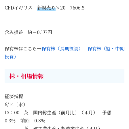
CFDイギリス
新規売り
×20 7606.5
含み損益 約－0.1万円
保有株はこちら→
保有株（長期投資）
保有株（短・中期
投資）
株・相場情報
経済指標
6/14（水）
15：00 英 国内総生産（前月比）（４月） 予想
0.3％ 前回－0.3％
英 鉱工業生産・製造業生産（４月）