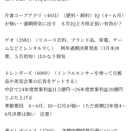
片倉コープアグリ（4031）（肥料・飼料）1Q（4～６月）
が強い・通期弱気に出す ８月1Q上方修正狙い有効か？
ゲオ（2681）（リユース衣料、ブランド品、家電、ゲー
ムなどとレンタル少し） 例年通期決算発表（3月本決
算、５月初旬）はかなり弱気
トレンダーズ（6069）（インフルエンサーを使って化粧
品や美容企業の広告をゲットする）
中計で24年度営業利益11.5億円→26年度営業利益20億円
とぶち上げる
季節要因 4～6月、10～12月が強い（ただ前期23年度4～
6月決算は強い 注意）
東エレデバイス（2760） 次期中期経営計画について