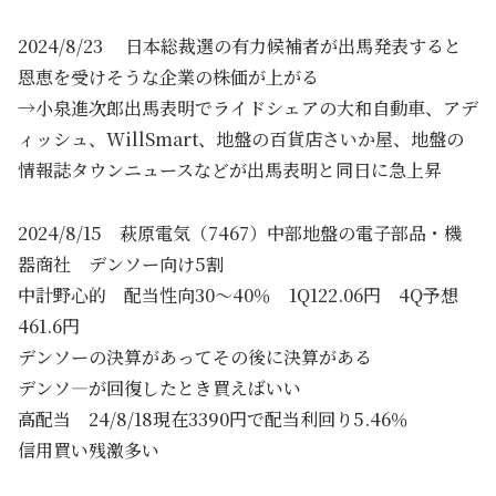
2024/8/23 日本総裁選の有力候補者が出馬発表すると
恩恵を受けそうな企業の株価が上がる
→小泉進次郎出馬表明でライドシェアの大和自動車、アデ
ィッシュ、WillSmart、地盤の百貨店さいか屋、地盤の
情報誌タウンニュースなどが出馬表明と同日に急上昇
2024/8/15 萩原電気（7467）中部地盤の電子部品・機
器商社 デンソー向け5割
中計野心的 配当性向30～40％ 1Q122.06円 4Q予想
461.6円
デンソーの決算があってその後に決算がある
デンソ―が回復したとき買えばいい
高配当 24/8/18現在3390円で配当利回り5.46％
信用買い残激多い