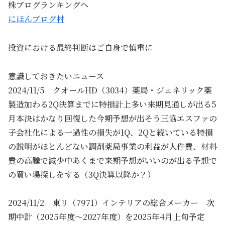
株ブログランキングへ
にほんブログ村
投資における最終判断はご自身で慎重に
意識しておきたいニュース
2024/11/5 クオールHD（3034）薬局・ジェネリック薬
製造加わる2Q決算までに特損計上多い来期見通しが出る5
月本決はかなり回復した今期予想が出そう三協エスファの
子会社化による一過性の損失が1Q、2Qと続いている特損
の説明がほとんどない調剤薬局事業の利益が人件費、材料
費の高騰で減少中あくまで来期予想がいいのが出る予想で
の買い場探しをする（3Q決算以降か？）
2024/11/2 東リ（7971）インテリアの総合メーカー 次
期中計（2025年度～2027年度）を2025年4月上旬予定