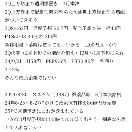
2Q上方修正で通期据置き 3月本決
2Q上方修正で配当性向35％のため通期上方修正なら増配
がついてきそう
2Q84.62円 通期予想120.7円 配当予想本決一括40円
PTS
は+13.94％の1210円
全体相場下落時は買ってもいいかも 1100円以下か？
3Q決算（2月上旬での増配を狙え）12月～1月下旬に入れ
24/9/21 1158円 PER9.6倍 PBR0.86倍 利回り
3.45％
そんな成長企業ではない
2024/8/30 スズケン（9987）医薬品卸 3月本決銘柄
24年6/25～8/27にかけて政策保有株を86億円分売却
25年3月期予想にこれが含まれている
→26年3月期予想が出る時これ分低く出そう 割高なら売
りで入れないか？