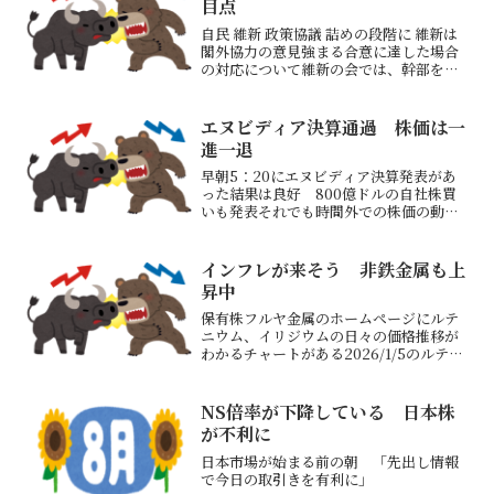
目点
自民 維新 政策協議 詰めの段階に 維新は
閣外協力の意見強まる合意に達した場合
の対応について維新の会では、幹部を中
心に、閣僚を出さず、閣外協力にとどめ
るべきだという意見が強まっています国
民民主党・玉木雄一郎氏、高市早苗氏に
エヌビディア決算通過 株価は一
協力 「政策進める...
進一退
早朝5：20にエヌビディア決算発表があ
った結果は良好 800億ドルの自社株買
いも発表それでも時間外での株価の動き
はプラス・マイナス行ったり来たりする
程度好決算でも株価が急騰しないことが
普通になってきたそれでも日経平均先物
インフレが来そう 非鉄金属も上
は+1500円以上ア...
昇中
保有株フルヤ金属のホームページにルテ
ニウム、イリジウムの日々の価格推移が
わかるチャートがある2026/1/5のルテニ
ウム価格は6490円/g2025/12/26（昨年
の最終掲載日）は4660円/gなんと約
39.2％の上昇となっているルテニウ...
NS倍率が下降している 日本株
が不利に
日本市場が始まる前の朝 「先出し情報
で今日の取引きを有利に」