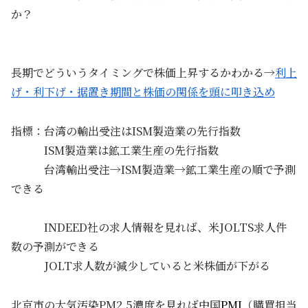
か？
長期でどういうタイミングで株価上昇するかわかる→
利上
げ・利下げ・据置き期間と株価の関係を頭に叩き込め
指標：台湾の輸出受注はISM製造業の先行指数
ISM製造業は鉱工業生産の先行指数
台湾輸出受注→ISM製造業→鉱工業生産の順で予測
できる
INDEED社の求人情報を見れば、米JOLTS求人件
数の予測ができる
JOLT求人数が減少していると米株価が下がる
北京市の大気汚染PM2.5濃度を見れば中国
PMI
（購買担当