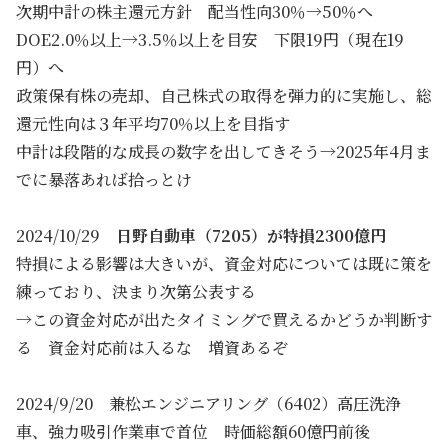
次期中計の株主還元方針 配当性向30％→50％へ
DOE2.0％以上→3.5％以上を目安 下限19円（現在19
円）へ
政策保有株の売却、自己株式の取得を弾力的に実施し、総
還元性向は３年平均70％以上を目指す
中計は段階的な成長の数字を出してきそう→2025年4月ま
でに暴落あれば拾っとけ
2024/10/29
日野自動車（7205）が特損2300億円
特損による影響は大きいが、資金対応については既に策を
練っており、決まり次第公表する
→この資金対応が出たタイミングで買えるかどうか判断す
る 資金対応前は入るな 増資あるぞ
2024/9/20 兼松エンジニアリング（6402）高圧洗浄
車、強力吸引作業車で首位 時価総額60億円前後