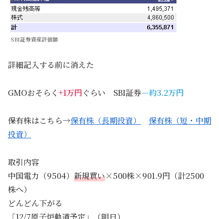
SBI証券資産評価額
詳細記入する前に消えた
GMOおそらく
+1万
円
ぐらい SBI証券
－約3.2万円
保有株はこちら→
保有株（長期投資）
保有株（短・中期
投資）
取引内容
中国電力（9504）
新規買い
×500株×901.9円（計2500
株へ）
どんどん下がる
「12/7原子炉軌道予定」（明日）