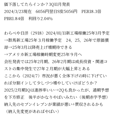
価下落してたらインか？3Q11月発表
2024/3/23現在 6056円翌日S安5056円 PER18.3倍
PBR1.84倍 利回り2.04％
わらべや日洋（2918）2024/01/11新工場稼働25年3月予定
→群馬新工場25年３月稼働予定 24，25，26年で原価償
却→25年3月以降売上げ増期待できる
→アメリカ新工場稼働時期変更25年９月へ
会社発表では25年2月期、26年2月期は成長投資・関連コ
ストの集中発生で27年２月期が大幅上昇とある
ここから（2024/7）市況が悪く全体下げの時に下げてい
れば分割インして少しづつ増やしていけばどうか？
2025/2月期1Qは進捗率いい→2Qも良かったが、通期予想
を下方修正 後半がかなりやばいみたい（後期赤字予想）
納入先のセブンイレブンが業績が悪い+買収されるかも
（納入先変更があればやばい）