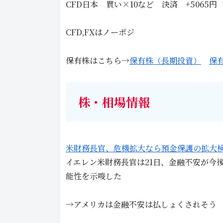
CFD日本 買い×10など 決済 +5065円
CFD,FXはノーポジ
保有株はこちら→
保有株（長期投資）
保
株・相場情報
米財務長官、危機拡大なら預金保護の拡大
イエレン米財務長官は21日、金融不安が今
能性を示唆した
→アメリカは金融不安は払しょくされそう