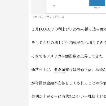
CMEフェドウォッチツール
３月
FOMC
での利上げ0.25％の織り込み度
そして５月の利上げ0.25％予想も増えてき
それでもアメリカ株価指数は上昇してきた
通常利上げ、
タカ派
発言は株価下落、為替
が今回は金融不安払しょくされることが株
金利が上がる＝経済状況がいい＝株価上昇