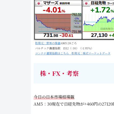
引用元：世界の株価
AM5:28ごろ
バルチック海運指数 1512（-30）（-1.95％）
コンテナ運賃指数はこちら 引用元：株式マーケットデータ
株・FX・考察
今日の日本市場相場観
AM5：30現在で日経先物が+460円の27120