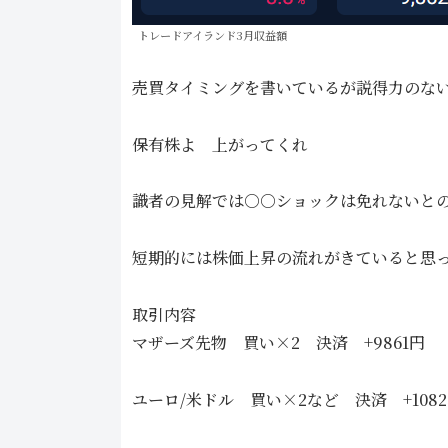
トレードアイランド3月収益額
売買タイミングを書いているが説得力のな
保有株よ 上がってくれ
識者の見解では○○ショックは免れないと
短期的には株価上昇の流れがきていると思
取引内容
マザーズ先物 買い×2 決済 +9861円
ユーロ/米ドル 買い×2など 決済 +1082