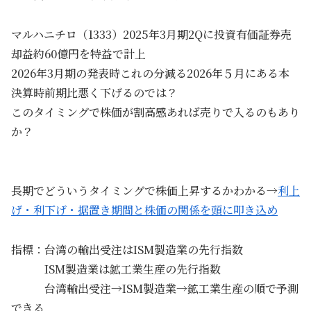
マルハニチロ（1333）2025年3月期2Qに投資有価証券売
却益約60億円を特益で計上
2026年3月期の発表時これの分減る2026年５月にある本
決算時前期比悪く下げるのでは？
このタイミングで株価が割高感あれば売りで入るのもあり
か？
長期でどういうタイミングで株価上昇するかわかる→
利上
げ・利下げ・据置き期間と株価の関係を頭に叩き込め
指標：台湾の輸出受注はISM製造業の先行指数
ISM製造業は鉱工業生産の先行指数
台湾輸出受注→ISM製造業→鉱工業生産の順で予測
できる