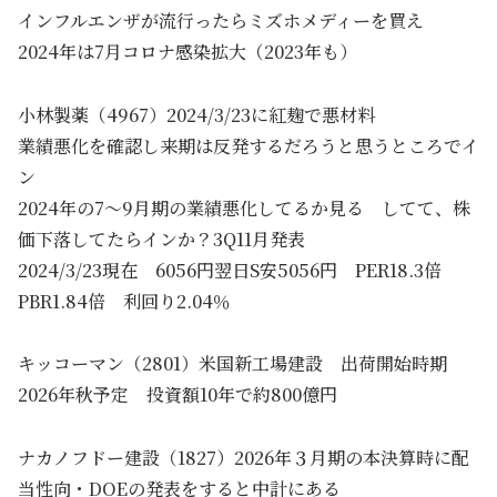
インフルエンザが流行ったらミズホメディーを買え
2024年は7月コロナ感染拡大（2023年も）
小林製薬（4967）2024/3/23に紅麹で悪材料
業績悪化を確認し来期は反発するだろうと思うところでイ
ン
2024年の7～9月期の業績悪化してるか見る してて、株
価下落してたらインか？3Q11月発表
2024/3/23現在 6056円翌日S安5056円 PER18.3倍
PBR1.84倍 利回り2.04％
キッコーマン（2801）米国新工場建設 出荷開始時期
2026年秋予定 投資額10年で約800億円
ナカノフドー建設（1827）2026年３月期の本決算時に配
当性向・DOEの発表をすると中計にある