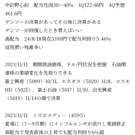
中計野心的 配当性向30～40％ 1Q122.06円 4Q予想
461.6円
デンソーの決算があってその後に決算がある
デンソ―が回復したとき買えばいい
高配当 24/8/18現在3390円で配当利回り5.46％
信用買い残激多い
2023/11/11 期間原油価格、ドル/円状況を把握 石油関
連株の業績変化を先取りできる
富士興産（5009）10/31、エネオス（5020）11/8、コスモ
HD（5021）、富士石油（5017）11/10、出光興産
（5019）11/14の順で決算
2023/11/11 ミズホメディ―（4595）
夏場に（7～9月期）にインフルエンザが流行し業績修正
高配当で発表直後の上昇でも配当利回り6％超