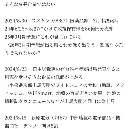
そんな成長企業ではない
2024/8/30 スズケン（9987）医薬品卸 3月本決銘柄
24年6/25～8/27にかけて政策保有株を86億円分売却
25年3月期予想にこれが含まれている
→26年3月期予想が出る時これ分低く出そう 割高なら売
りで入れないか？
2024/8/23 日本総裁選の有力候補者が出馬発表すると
恩恵を受けそうな企業の株価が上がる
→小泉進次郎出馬表明でライドシェアの大和自動車、アデ
ィッシュ、WillSmart、地盤の百貨店さいか屋、地盤の
情報誌タウンニュースなどが出馬表明と同日に急上昇
2024/8/15 萩原電気（7467）中部地盤の電子部品・機
器商社 デンソー向け5割