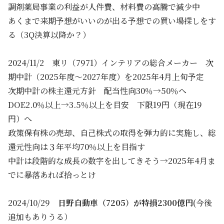
調剤薬局事業の利益が人件費、材料費の高騰で減少中
あくまで来期予想がいいのが出る予想での買い場探しをす
る（3Q決算以降か？）
2024/11/2 東リ（7971）インテリアの総合メーカー 次
期中計（2025年度～2027年度）を2025年4月上旬予定
次期中計の株主還元方針 配当性向30％→50％へ
DOE2.0％以上→3.5％以上を目安 下限19円（現在19
円）へ
政策保有株の売却、自己株式の取得を弾力的に実施し、総
還元性向は３年平均70％以上を目指す
中計は段階的な成長の数字を出してきそう→2025年4月ま
でに暴落あれば拾っとけ
2024/10/29
日野自動車（7205）が特損2300億円
(今後
追加もありうる）