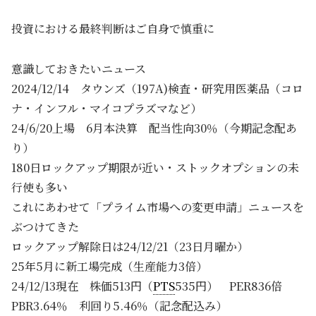
投資における最終判断はご自身で慎重に
意識しておきたいニュース
2024/12/14 タウンズ（197A)検査・研究用医薬品（コロ
ナ・インフル・マイコプラズマなど）
24/6/20上場 6月本決算 配当性向30％（今期記念配あ
り）
180日ロックアップ期限が近い・ストックオプションの未
行使も多い
これにあわせて「プライム市場への変更申請」ニュースを
ぶつけてきた
ロックアップ解除日は24/12/21（23日月曜か）
25年5月に新工場完成（生産能力3倍）
24/12/13現在 株価513円（
PTS
535円） PER836倍
PBR3.64％ 利回り5.46％（記念配込み）