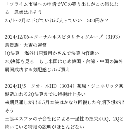
「プライム市場への申請でVCの売り出しがこの時にな
る」思惑は出そう
25/1～2月に下げていれば入っていい 500円か？
2024/12/06エターナルホスピタリティグループ（3193）
鳥貴族・大吉の運営
1Q決算 海外出店費用かさんで決算内容悪い
2Q決算も見ろ もし米国はじめ韓国・台湾・中国の海外
展開成功する気配感じれば買え
2024/11/5 クオールHD（3034）薬局・ジェネリック薬
製造加わる2Q決算までに特損計上多い
来期見通しが出る5月本決はかなり回復した今期予想が出
そう
三協エスファの子会社化による一過性の損失が1Q、2Qと
続いている特損の説明がほとんどない