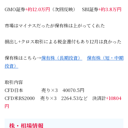
GMO証券
+約12.0万円
（次回反映） SBI証券
+約3.8万円
市場はマイナスだったが保有株は上がってくれた
損出し+クロス取引による税金還付もあり12月は良かった
保有株はこちら→
保有株（長期投資）
保有株（短・中期
投資）
取引内容
CFD日本 売り×3 40070.5円
CFD米RS2000 売り×3 2264.53など 決済計
+10804
円
株・相場情報