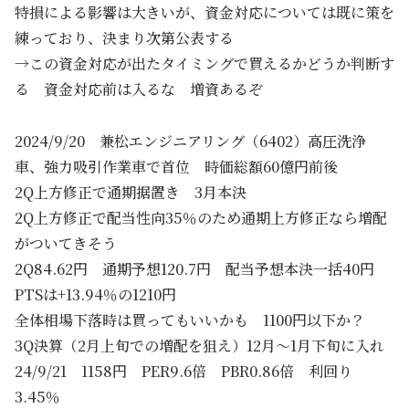
特損による影響は大きいが、資金対応については既に策を
練っており、決まり次第公表する
→この資金対応が出たタイミングで買えるかどうか判断す
る 資金対応前は入るな 増資あるぞ
2024/9/20 兼松エンジニアリング（6402）高圧洗浄
車、強力吸引作業車で首位 時価総額60億円前後
2Q上方修正で通期据置き 3月本決
2Q上方修正で配当性向35％のため通期上方修正なら増配
がついてきそう
2Q84.62円 通期予想120.7円 配当予想本決一括40円
PTSは+13.94％の1210円
全体相場下落時は買ってもいいかも 1100円以下か？
3Q決算（2月上旬での増配を狙え）12月～1月下旬に入れ
24/9/21 1158円 PER9.6倍 PBR0.86倍 利回り
3.45％