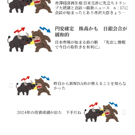
赤澤経済再生相 日米交渉に先立ちトラン
プ大統領と会談→最新ニュース 6：17に
会談が始まったとあり赤沢大臣きょう渡
米 「早い者勝ち」関税交渉 日本カー
ド「アラスカ巨大ガス開発」→トランプ
大統領も同席するとのこと かなりの大
円安確定 株高かも 日銀会合が
役となっている な...
緩和的
日本市場が始まる前の朝 「先出し情報
で今日の取引きを有利に」
昨日から新NISA枠が使えることを知らな
かった
2024年の投資成績が出た 下手だね