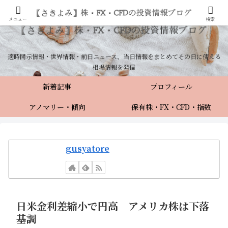
メニュー
検索
適時開示情報・世界情報・前日ニュース、当日情報をまとめてその日に使える
相場情報を発信
新着記事
プロフィール
アノマリー・傾向
保有株・FX・CFD・指数
gusyatore
日米金利差縮小で円高 アメリカ株は下落
基調