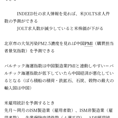
INDEED社の求人情報を見れば、米JOLTS求人件
数の予測ができる
JOLT求人数が減少していると米株価が下がる
北京市の大気汚染PM2.5濃度を見れば中国
PMI
（購買担当
者景気指数）を予測できる
バルチック海運指数は中国製造業PMIと連動しやすい＝バ
ルチック海運指数が低下していたら中国経済が悪化してい
るとなる（ばら積船の積荷・鉄鉱石、石炭、穀物の最大の
輸入国は中国）
米雇用統計を予測するとき
先月～同月のISM製造業（雇用者数）、ISM非製造業（雇
用者数）、失業保険申請件数（４週平均）、ADP雇用統