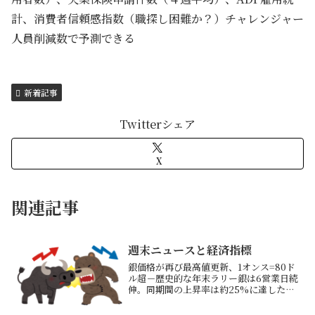
計、消費者信頼感指数（職探し困難か？）チャレンジャー
人員削減数で予測できる
新着記事
Twitterシェア
X
関連記事
週末ニュースと経済指標
銀価格が再び最高値更新、1オンス=80ド
ル超－歴史的な年末ラリー銀は6営業日続
伸。同期間の上昇率は約25%に達した→
中国が輸出規制を新たに発表したとのこ
とただ短期的な過熱感もありいろいろな