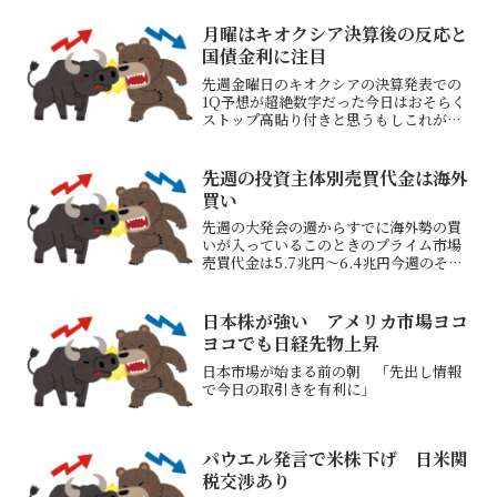
工業製品に使われているため価格上昇は
危険と思うXのポ...
月曜はキオクシア決算後の反応と
国債金利に注目
先週金曜日のキオクシアの決算発表での
1Q予想が超絶数字だった今日はおそらく
ストップ高貼り付きと思うもしこれが剥
がれるようだと日本株は厳しそうまた日
本はじめ世界の国債金利が上昇している
これが続くと株価は厳しいと思うため注
先週の投資主体別売買代金は海外
視したい識者の見解は割...
買い
先週の大発会の週からすでに海外勢の買
いが入っているこのときのプライム市場
売買代金は5.7兆円～6.4兆円今週のそれ
は6.9兆円～7.7兆円今週も引き続き海外
勢の買いが入っていると思われるこの流
れはまだ続くと思っている買い手はい
日本株が強い アメリカ市場ヨコ
る 引き続き上...
ヨコでも日経先物上昇
日本市場が始まる前の朝 「先出し情報
で今日の取引きを有利に」
パウエル発言で米株下げ 日米関
税交渉あり