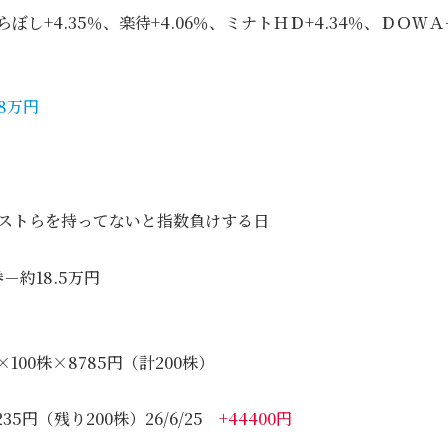
ぼし+4.35％、楽待+4.06％、ミナトＨＤ+4.34％、ＤＯＷＡ
.8万円
テストらを持ってないと指数負けする日
－約18.5万円
×100株×8785円（計200株）
235円（残り200株）26/6/25
+44400円