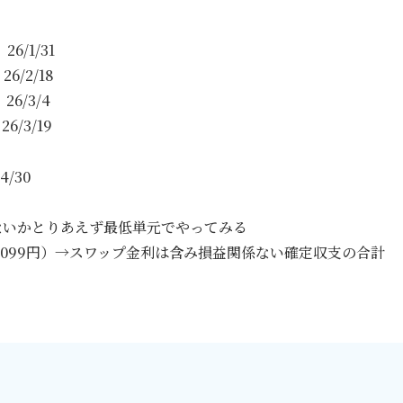
6/1/31
2/18
/3/4
3/19
/30
ないかとりあえず最低単元でやってみる
計7099円）→スワップ金利は含み損益関係ない確定収支の合計