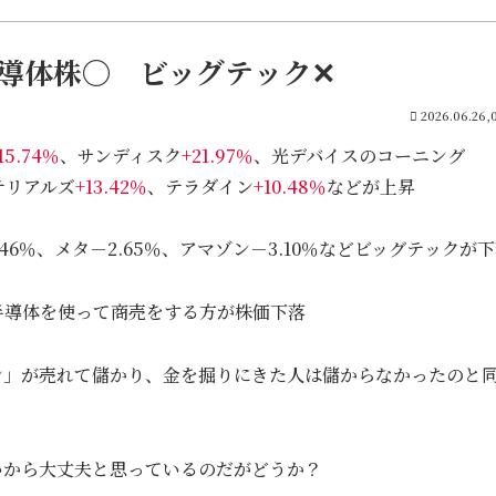
導体株〇 ビッグテック✕
2026.06.26,
15.74％
、サンディスク
+21.97％
、光デバイスのコーニング
テリアルズ
+13.42％
、テラダイン
+10.48％
などが上昇
46％、メタ－2.65％、アマゾン－3.10％などビッグテックが
半導体を使って商売をする方が株価下落
ン」が売れて儲かり、金を掘りにきた人は儲からなかったのと
いから大丈夫と思っているのだがどうか？