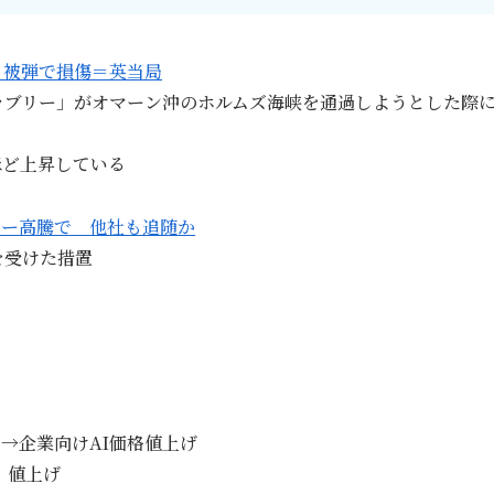
、被弾で損傷＝英当局
ラブリー」がオマーン沖のホルムズ海峡を通過しようとした際
ほど上昇している
リー高騰で 他社も追随か
受けた措‌置
→企業向けAI価格値上げ
）値上げ