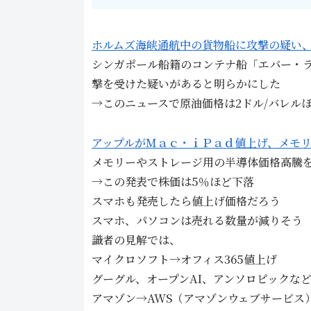
ホルムズ海峡通航中の貨物船に攻撃の疑い
シンガポール船籍のコンテナ船「エバー・
撃を受けた疑いがあると明らかにした
→このニュースで原油価格は2ドル/バレル
アップルがＭａｃ・ｉＰａｄ値上げ、メモ
メモ​リーやストレージ用の半導体価格高騰を
→この発表で株価は5％ほど下落
スマホも発売したら値上げ価格だろう
スマホ、パソコンは売れる数量が減りそう
識者の見解では、
マイクロソフト→オフィス365値上げ
グーグル、オープンAI、アンソロピックなど
アマゾン→AWS（アマゾンウェブサービス