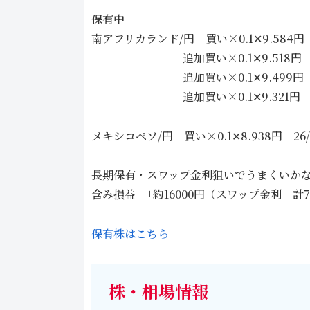
保有中
南アフリカランド/円 買い×0.1✕9.584円 2
追加買い×0.1✕9.518円 26/
追加買い×0.1✕9.499円 26
追加買い×0.1✕9.321円 26/
メキシコペソ/円 買い×0.1✕8.938円 26/4
長期保有・スワップ金利狙いでうまくいか
含み損益 +約16000円（スワップ金利 
保有株はこちら
株・相場情報