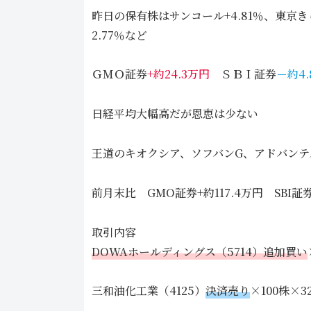
昨日の保有株はサンコール+4.81％、東京きら
2.77％など
ＧＭＯ証券
+約24.3万円
ＳＢＩ証券
－約4
日経平均大幅高だが恩恵は少ない
王道のキオクシア、ソフバンG、アドバン
前月末比 GMO証券+約117.4万円 SBI証券
取引内容
DOWAホールディングス（5714）追加買い
三和油化工業（4125）
決済売り
×100株×3