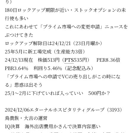
り）
180日ロックアップ期限が近い・ストックオプションの未
行使も多い
これにあわせて「プライム市場への変更申請」ニュースを
ぶつけてきた
ロックアップ解除日は24/12/21（23日月曜か）
25年5月に新工場完成（生産能力3倍）
24/12/13現在 株価513円（
PTS
535円） PER8.36倍
PBR3.64％ 利回り5.46％（記念配込み）
「プライム市場への申請でVCの売り出しがこの時にな
る」思惑は出そう
25/1～2月に下げていれば入っていい 500円か？
2024/12/06エターナルホスピタリティグループ（3193）
鳥貴族・大吉の運営
1Q決算 海外出店費用かさんで決算内容悪い