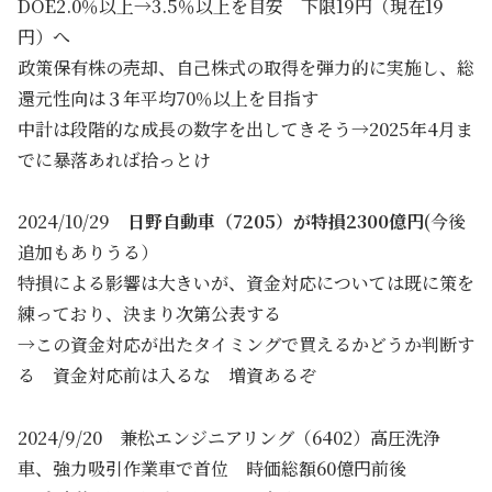
DOE2.0％以上→3.5％以上を目安 下限19円（現在19
円）へ
政策保有株の売却、自己株式の取得を弾力的に実施し、総
還元性向は３年平均70％以上を目指す
中計は段階的な成長の数字を出してきそう→2025年4月ま
でに暴落あれば拾っとけ
2024/10/29
日野自動車（7205）が特損2300億円
(今後
追加もありうる）
特損による影響は大きいが、資金対応については既に策を
練っており、決まり次第公表する
→この資金対応が出たタイミングで買えるかどうか判断す
る 資金対応前は入るな 増資あるぞ
2024/9/20 兼松エンジニアリング（6402）高圧洗浄
車、強力吸引作業車で首位 時価総額60億円前後