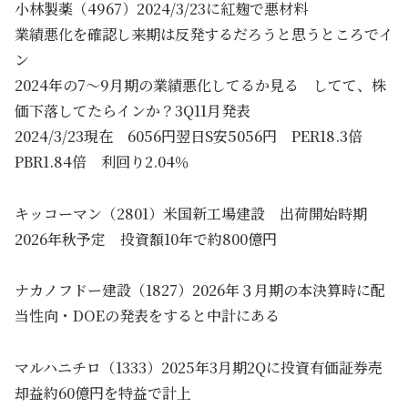
小林製薬（4967）2024/3/23に紅麹で悪材料
業績悪化を確認し来期は反発するだろうと思うところでイ
ン
2024年の7～9月期の業績悪化してるか見る してて、株
価下落してたらインか？3Q11月発表
2024/3/23現在 6056円翌日S安5056円 PER18.3倍
PBR1.84倍 利回り2.04％
キッコーマン（2801）米国新工場建設 出荷開始時期
2026年秋予定 投資額10年で約800億円
ナカノフドー建設（1827）2026年３月期の本決算時に配
当性向・DOEの発表をすると中計にある
マルハニチロ（1333）2025年3月期2Qに投資有価証券売
却益約60億円を特益で計上