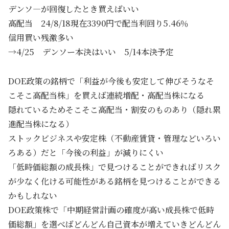
デンソ―が回復したとき買えばいい
高配当 24/8/18現在3390円で配当利回り5.46％
信用買い残激多い
→4/25 デンソー本決はいい 5/14本決予定
DOE政策の銘柄で「利益が今後も安定して伸びそうなそ
こそこ高配当株」を買えば連続増配・高配当株になる
隠れているためそこそこ高配当・割安のものあり（隠れ累
進配当株になる）
ストックビジネスや安定株（不動産賃貸・管理などいろい
ろある）だと「今後の利益」が減りにくい
「低時価総額の成長株」で見つけることができればリスク
が少なく化ける可能性がある銘柄を見つけることができる
かもしれない
DOE政策株で「中期経営計画の確度が高い成長株で低時
価総額」を選べばどんどん自己資本が増えていきどんどん