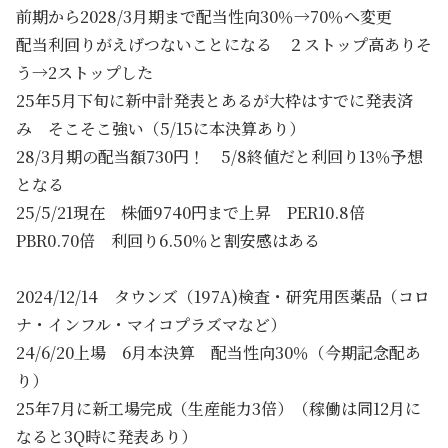
前期から2028/3月期まで配当性向30％→70％へ変更
配当利回りがえげつないことになる ２ストップ高ありそ
う→2ストップした
25年5月下旬に新中計発表とあるが大枠はすでに発表済
み そこそこ強い（5/15に本決算あり）
28/3月期の配当額730円！ 5/8終値だと利回り13％予想
となる
25/5/21現在 株価9740円まで上昇 PER10.8倍
PBR0.70倍 利回り6.50％と割安感はある
2024/12/14 タウンズ（197A)検査・研究用医薬品（コロ
ナ・インフル・マイコプラズマなど）
24/6/20上場 6月本決算 配当性向30％（今期記念配あ
り）
25年7月に新工場完成（生産能力3倍）（稼働は同12月に
なると3Q時に発表あり）