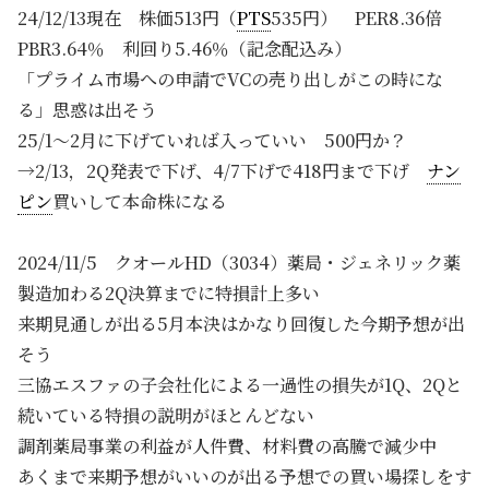
24/12/13現在 株価513円（
PTS
535円） PER8.36倍
PBR3.64％ 利回り5.46％（記念配込み）
「プライム市場への申請でVCの売り出しがこの時にな
る」思惑は出そう
25/1～2月に下げていれば入っていい 500円か？
→2/13，2Q発表で下げ、4/7下げで418円まで下げ
ナン
ピン
買いして本命株になる
2024/11/5 クオールHD（3034）薬局・ジェネリック薬
製造加わる2Q決算までに特損計上多い
来期見通しが出る5月本決はかなり回復した今期予想が出
そう
三協エスファの子会社化による一過性の損失が1Q、2Qと
続いている特損の説明がほとんどない
調剤薬局事業の利益が人件費、材料費の高騰で減少中
あくまで来期予想がいいのが出る予想での買い場探しをす