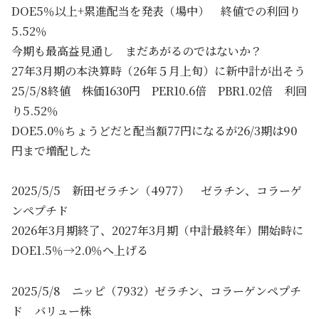
DOE5％以上+累進配当を発表（場中） 終値での利回り
5.52％
今期も最高益見通し まだあがるのではないか？
27年3月期の本決算時（26年５月上旬）に新中計が出そう
25/5/8終値 株価1630円 PER10.6倍 PBR1.02倍 利回
り5.52％
DOE5.0％ちょうどだと配当額77円になるが26/3期は90
円まで増配した
2025/5/5 新田ゼラチン（4977） ゼラチン、コラーゲ
ンペプチド
2026年3月期終了、2027年3月期（中計最終年）開始時に
DOE1.5％→2.0％へ上げる
2025/5/8 ニッピ（7932）ゼラチン、コラーゲンペプチ
ド バリュー株