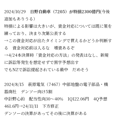
2024/10/29
日野自動車（7205）が特損2300億円
(今後
追加もありうる）
特損による影響は大きいが、資金対応については既に策を
練っており、決まり次第公表する
→この資金対応が出たタイミングで買えるかどうか判断す
る 資金対応前は入るな 増資あるぞ
→4/24本決算時「資金対応の方法」の発表はなし、新規
に訴訟等発生を想定せずで黒字予想出す
でもNZで訴訟提起されている最中 だめそう
2024/8/15 萩原電気（7467）中部地盤の電子部品・機
器商社 デンソー向け5割
中計野心的 配当性向30～40％ 1Q122.06円 4Q予想
461.6円→24/11/11 下方修正
デンソーの決算があってその後に決算がある