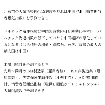
北京市の大気汚染PM2.5濃度を見れば中国
PMI
（購買担当
者景気指数）を予測できる
バルチック海運指数は中国製造業PMIと連動しやすい＝バ
ルチック海運指数が低下していたら中国経済が悪化してい
るとなる（ばら積船の積荷・鉄鉱石、石炭、穀物の最大の
輸入国は中国）
米雇用統計を予測するとき
先月～同月のISM製造業（雇用者数）、ISM非製造業（雇
用者数）、失業保険申請件数（４週平均）、ADP雇用統
計、消費者信頼感指数（職探し困難か？）チャレンジャー
人員削減数で予測できる