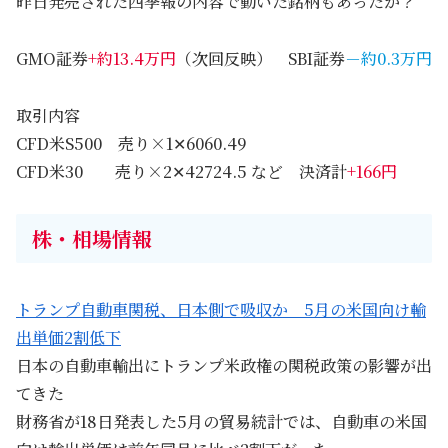
昨日発売された四季報の内容で動いた銘柄もあったか？
GMO証券
+約13.4万円
（次回反映） SBI証券
－約0.3万円
取引内容
CFD米S500 売り×1✕6060.49
CFD米30 売り×2✕42724.5 など 決済計
+166円
株・相場情報
トランプ自動車関税、日本側で吸収か 5月の米国向け輸
出単価2割低下
日本の自動車輸出にトランプ米政権の関税政策の影響が出
てきた
財務省が18日発表した5月の貿易統計では、自動車の米国