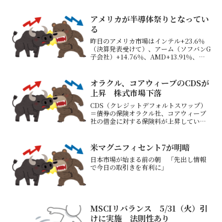
アメリカが半導体祭りとなってい
る
昨日のアメリカ市場はインテル+23.6％
（決算発表受けて）、アーム（ソフバンG
子会社）+14.76％、AMD+13.91％、ク
アルコム+11.12％、サンディスク
+6.16％、エヌビディア+4.32％など半導
体指数が+4.32％で最高値更新...
オラクル、コアウィーブのCDSが
上昇 株式市場下落
CDS（クレジットデフォルトスワップ）
＝債券の保険オラクル社、コアウィーブ
社の借金に対する保険料が上昇している
米オラクル、AIデータセンター出資者が
交渉撤退 株価高値から半減→オラクル
－5.40％水色のラインがコアウィーブの
米マグニフィセント7が明暗
クレジットデフォ...
日本市場が始まる前の朝 「先出し情報
で今日の取引きを有利に」
MSCIリバランス 5/31（火）引
けに実施 法則性あり