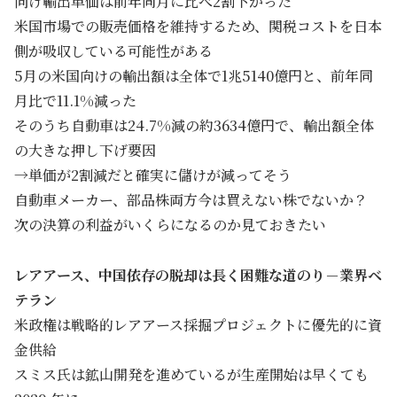
向け輸出単価は前年同月に比べ2割下がった
米国市場での販売価格を維持するため、関税コストを日本
側が吸収している可能性がある
5月の米国向けの輸出額は全体で1兆5140億円と、前年同
月比で11.1%減った
そのうち自動車は24.7%減の約3634億円で、輸出額全体
の大きな押し下げ要因
→単価が2割減だと確実に儲けが減ってそう
自動車メーカー、部品株両方今は買えない株でないか？
次の決算の利益がいくらになるのか見ておきたい
レアアース、中国依存の脱却は長く困難な道のり－業界ベ
テラン
米政権は戦略的レアアース採掘プロジェクトに優先的に資
金供給
スミス氏は鉱山開発を進めているが生産開始は早くても