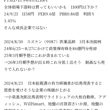
PTSは+13.94％の1210円
全体相場下落時は買ってもいいかも 1100円以下か？
24/9/21 1158円 PER9.6倍 PBR0.86倍 利回り
3.45％
そんな成長企業ではない
2024/8/30 スズケン（9987）医薬品卸 3月本決銘柄
24年6/25～8/27にかけて政策保有株を86億円分売却
25年3月期予想にこれが含まれている
→26年3月期予想が出る時これ分低く出そう 割高なら売
りで入れないか？
2024/8/23 日本総裁選の有力候補者が出馬発表すると
恩恵を受けそうな企業の株価が上がる
→小泉進次郎出馬表明でライドシェアの大和自動車、アデ
ィッシュ、WillSmart、地盤の百貨店さいか屋、地盤の