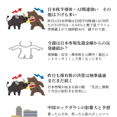
日本株半導体・AI関連強い その
他は下げも多い
昨日の日本市場は日経平均株価+1028円
だがTOPIXは－0.04％と微下落プライム
市場値上がり銘柄数469，値下がり銘柄
数1050銘柄と下落優勢だったファースト
リテイリング（ユニクロ）が1銘柄で
+650円、東京エレク+186円、フジクラ
今週は日本市場先週金曜からの反
+...
発継続か？
相場観・収支・保有株を公開中！最近エ
ントリータイミング良くなってきた
昨日も保有株の決算は無事通過
まだまだ続く
日本市場が始まる前の朝 「先出し情報
で今日の取引きを有利に」
中国ロックダウンの影響大と予想
買ったら天井、売ったら底のポンコツマ