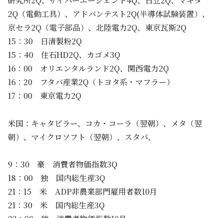
研究所2Q、サイバーエージェント4Q、日立2Q、マキタ
2Q（電動工具）、アドバンテスト2Q(半導体試験装置）、
京セラ2Q（電子部品）、北陸電力2Q、東京瓦斯2Q
15：30 日清製粉2Q
15：40 住石HD2Q、カゴメ3Q
16：00 オリエンタルランド2Q、関西電力2Q
16：20 フタバ産業2Q（トヨタ系・マフラー）
17：00 東京電力2Q
米国：キャタピラー、コカ・コーラ（翌朝）、メタ（翌
朝）、マイクロソフト（翌朝）、スタバ、
9：30 豪 消費者物価指数3Q
18：00 独 国内総生産3Q
21：15 米 ADP非農業部門雇用者数10月
21：30 米 国内総生産3Q