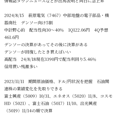
情報誌タウンニュースなどが出馬表明と同日に急上昇
2024/8/15 萩原電気（7467）中部地盤の電子部品・機
器商社 デンソー向け5割
中計野心的 配当性向30～40％ 1Q122.06円 4Q予想
461.6円
デンソーの決算があってその後に決算がある
デンソ―が回復したとき買えばいい
高配当 24/8/18現在3390円で配当利回り5.46％
信用買い残激多い
2023/11/11 期間原油価格、ドル/円状況を把握 石油関
連株の業績変化を先取りできる
富士興産（5009）10/31、エネオス（5020）11/8、コスモ
HD（5021）、富士石油（5017）11/10、出光興産
（5019）11/14の順で決算