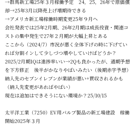
→群馬新工場25年３月稼働予定 24，25，26年で原価償
却→25年3月以降売上げ増期待できる
→アメリカ新工場稼働時期変更25年９月へ
会社発表では25年2月期、26年2月期は成長投資・関連コ
ストの集中発生で27年２月期が大幅上昇とある
ここから（2024/7）市況が悪く全体下げの時に下げてい
れば分割インして少しづつ増やしていけばどうか？
2025/2月期1Qは進捗率いい→2Qも良かったが、通期予想
を下方修正 後半がかなりやばいみたい（後期赤字予想）
納入先のセブンイレブンが業績が悪い+買収されるかも
（納入先変更があればやばい）
現在は追加はできそうにない環境か？25/10/15
太平洋工業（7250）EV用バルブ製品の新工場建設 稼働
開始2025年３月