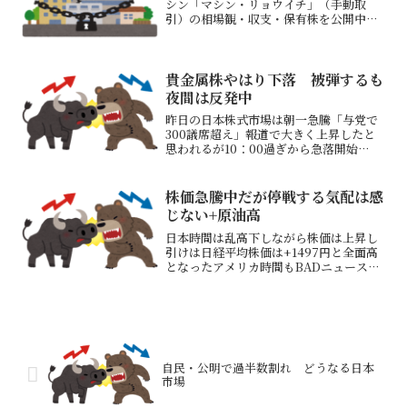
シン「マシン・リョウイチ」（手動取
引）の相場観・収支・保有株を公開中！
最近エントリータイミング良くなってき
た
貴金属株やはり下落 被弾するも
夜間は反発中
昨日の日本株式市場は朝一急騰「与党で
300議席超え」報道で大きく上昇したと
思われるが10：00過ぎから急落開始
54000円超から52600円近くまで、高値
から約1500円下落して引け先週金曜夜間
の貴金属、半導体セクター急落、土曜日
株価急騰中だが停戦する気配は感
の暗号通貨...
じない+原油高
日本時間は乱高下しながら株価は上昇し
引けは日経平均株価は+1497円と全面高
となったアメリカ時間もBADニュースは
出るが株価は底堅い「イランは停戦受け
入れず」、「現在交渉はしていない」な
ど悪いニュースが多発するそしてトラン
プ大統領は数千人の...
自民・公明で過半数割れ どうなる日本
市場