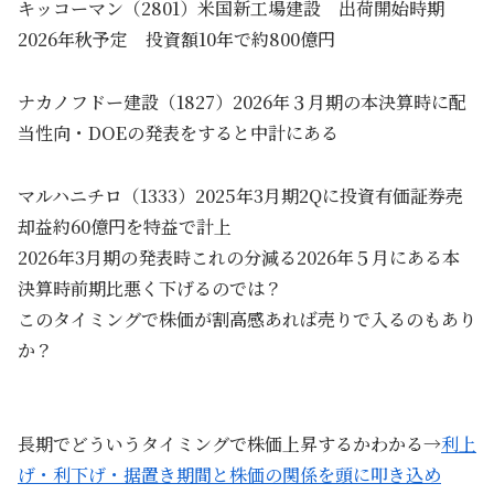
キッコーマン（2801）米国新工場建設 出荷開始時期
2026年秋予定 投資額10年で約800億円
ナカノフドー建設（1827）2026年３月期の本決算時に配
当性向・DOEの発表をすると中計にある
マルハニチロ（1333）2025年3月期2Qに投資有価証券売
却益約60億円を特益で計上
2026年3月期の発表時これの分減る2026年５月にある本
決算時前期比悪く下げるのでは？
このタイミングで株価が割高感あれば売りで入るのもあり
か？
長期でどういうタイミングで株価上昇するかわかる→
利上
げ・利下げ・据置き期間と株価の関係を頭に叩き込め