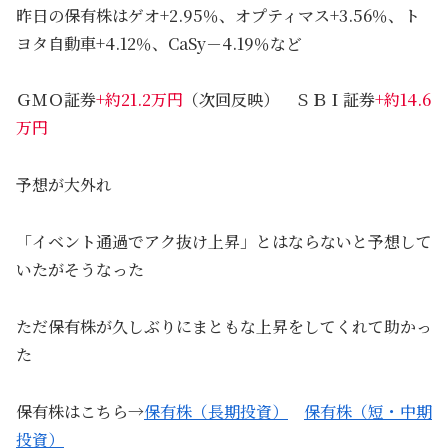
昨日の保有株はゲオ+2.95％、オプティマス+3.56％、ト
ヨタ自動車+4.12％、CaSy－4.19％など
ＧＭＯ証券
+約21.2万円
（次回反映） ＳＢＩ証券
+約14.6
万円
予想が大外れ
「イベント通過でアク抜け上昇」とはならないと予想して
いたがそうなった
ただ保有株が久しぶりにまともな上昇をしてくれて助かっ
た
保有株はこちら→
保有株（長期投資）
保有株（短・中期
投資）