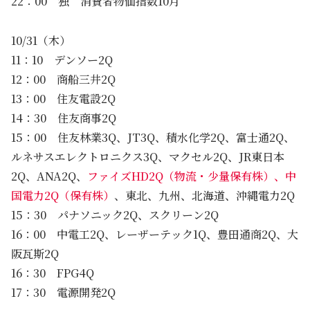
22：00 独 消費者物価指数10月
10/31（木）
11：10 デンソー2Q
12：00 商船三井2Q
13：00 住友電設2Q
14：30 住友商事2Q
15：00 住友林業3Q、JT3Q、積水化学2Q、富士通2Q、
ルネサスエレクトロニクス3Q、マクセル2Q、JR東日本
2Q、ANA2Q、
ファイズHD2Q（物流・少量保有株）、中
国電力2Q（保有株）
、東北、九州、北海道、沖縄電力2Q
15：30 パナソニック2Q、スクリーン2Q
16：00 中電工2Q、レーザーテック1Q、豊田通商2Q、大
阪瓦斯2Q
16：30 FPG4Q
17：30 電源開発2Q