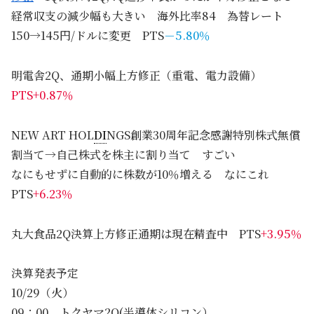
経常収支の減少幅も大きい 海外比率84 為替レート
150→145円/ドルに変更 PTS
－5.80％
明電舎2Q、通期小幅上方修正（重電、電力設備）
PTS+0.87％
NEW ART HOL
DI
NGS創業30周年記念感謝特別株式無償
割当て→自己株式を株主に割り当て すごい
なにもせずに自動的に株数が10％増える なにこれ
PTS
+6.23％
丸大食品2Q決算上方修正通期は現在精査中 PTS
+3.95％
決算発表予定
10/29（火）
09：00 トクヤマ2Q(半導体シリコン）