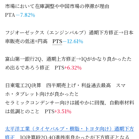
市場において在庫調整や中国市場の停滞が理由
PTA
－7.82％
フジオーゼックス（エンジンバルブ）通期下方修正→日本
車販売の低迷+円高
PTS
－12.61％
富山第一銀行2Q、通期上方修正→1Qがかなり良かったた
め出るであろう修正 PTS
+6.32％
日東電工2Q決算 四半期売上げ・利益過去最高 スマ
ホ・タブレット向けが良かったと
セラミックコンデンサー向けは緩やかに回復、自動車材料
は低調とのこと PTS
+3.51％
太平洋工業（タイヤバルブ・樹脂・トヨタ向け）通期下方
修正
1Q決算時2Q,4Q進捗率良かったが下方修正となる