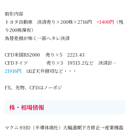
取引内容
トヨタ自動車 決済売り×200株×2716円
+1400円
（残
り200株保有）
為替差損が怖く一部ヘタレ決済
CFD米国RS2000 売り×5 2223.43
CFDドイツ 売り×3 19515.2など 決済計
－
21916円
ほぼ天井損切など・・・
FX、先物、CFDはノーポジ
株・相場情報
マクニカHD（半導体商社）大幅通期下方修正→産業機器