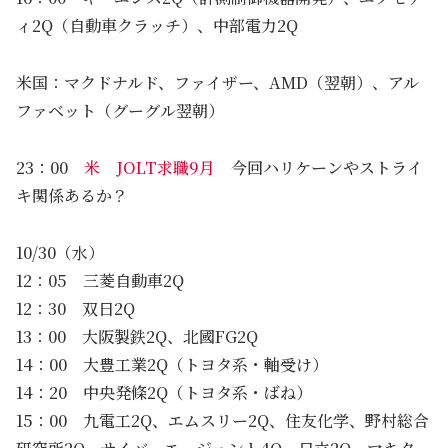
ィ2Q（自動車クラッチ）、中部電力2Q
米国：マクドナルド、ファイザー、AMD（翌朝）、アル
ファベット（グーグル翌朝）
23：00
米 JOLT求職9月
今回ハリケーンやストライ
キ関係あるか？
10/30（水）
12：05 三菱自動車2Q
12：30 双日2Q
13：00 大阪製鉄2Q、北國FG2Q
14：00 大豊工業2Q（トヨタ系・軸受け）
14：20 中央発條2Q（トヨタ系・ばね）
15：00 九電工2Q、エムスリー2Q、住友化学、野村総合