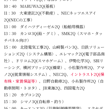
10：40 MARUWA2Q(基板）
11：30 大東建託2Q(不動産）、NECネッツエスアイ
2Q(NECの工事）
13：00 ダイハツディーゼル2Q（船舶用機器）
13：30 カンロ3Q(飴・グミ）、SMK2Q（スマホ・タッ
チパネル向け）
15：00 北陸電気工事2Q、山崎製パン3Q、日鉄ソリュー
ションズ2Q（システム構築）、エレマック2Q(電子部品商
社）、ドリコム2Q(スマホゲーム）、伊勢化学3Q、SBIリ
ーシング、横河ブリッジ2Q(橋梁）、小松製作所2Q、アマ
ノ2Q(就業情報システム）、NEC2Q、
イントラスト2Q(保
有株・家賃保証等）
、日野自動車2Q、小糸製作所2Q（自
動車照明・トヨタ）、JR東海2Q、四国電力2Q
15：20 カプコン2Q
15：30 シマノ3Q(自転車・釣り）
16：00 キーエンス2Q（計測制御機器開発）、エクセデ