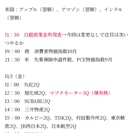
米国：アップル（翌朝）、アマゾン（翌朝）、インテル
（翌朝）
11：30 日銀政策金利発表
→今回は変更なしで注目は次い
つやるか
19：00 欧 消費者物価指数10月
21：30 米 失業保険申請件数、PCE物価指数9月
11/1（金）
11：00 丸紅2Q
12：30 旭化成2Q、
マブチモーター3Q（保有株）
13：00 SUBARU2Q
14：00 三井物産2Q
15：00 カルビー2Q、TDK2Q、村田製作所2Q、東京精
密2Q、JR西日本2Q、日本航空2Q