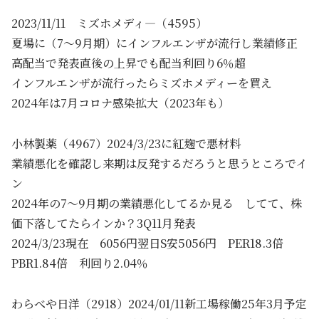
2023/11/11 ミズホメディ―（4595）
夏場に（7～9月期）にインフルエンザが流行し業績修正
高配当で発表直後の上昇でも配当利回り6％超
インフルエンザが流行ったらミズホメディーを買え
2024年は7月コロナ感染拡大（2023年も）
小林製薬（4967）2024/3/23に紅麹で悪材料
業績悪化を確認し来期は反発するだろうと思うところでイ
ン
2024年の7～9月期の業績悪化してるか見る してて、株
価下落してたらインか？3Q11月発表
2024/3/23現在 6056円翌日S安5056円 PER18.3倍
PBR1.84倍 利回り2.04％
わらべや日洋（2918）2024/01/11新工場稼働25年3月予定