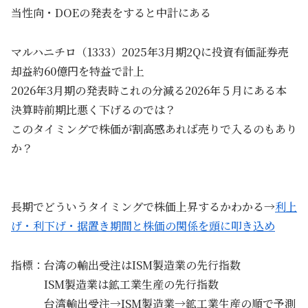
当性向・DOEの発表をすると中計にある
マルハニチロ（1333）2025年3月期2Qに投資有価証券売
却益約60億円を特益で計上
2026年3月期の発表時これの分減る2026年５月にある本
決算時前期比悪く下げるのでは？
このタイミングで株価が割高感あれば売りで入るのもあり
か？
長期でどういうタイミングで株価上昇するかわかる→
利上
げ・利下げ・据置き期間と株価の関係を頭に叩き込め
指標：台湾の輸出受注はISM製造業の先行指数
ISM製造業は鉱工業生産の先行指数
台湾輸出受注→ISM製造業→鉱工業生産の順で予測