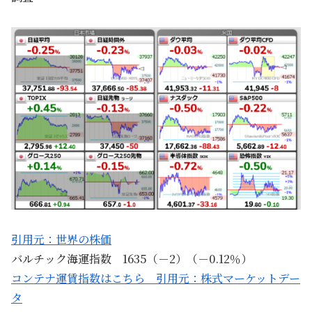
引用元：世界の株価
バルチック海運指数 1635（－2）（－0.12％）
コンテナ運賃指数はこちら 引用元：株式マーケットデー
タ