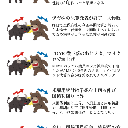
性能のAIを作ったと話題になる
（DeepSeekR1）それがアップルストア
でアプリランキング1位に躍り出た
DeepSeekR1を作るのにかかった費用が
保有株の決算発表が終了 大惨敗
非常...
昨日で全保有株の今四半期決算が終わっ
た本命株、普通株、少額株すべてにおい
てだめ決算が目立った為替が円高に振れ
た期間というのもあるが予測があまいた
めだろう業績がいい企業もある中でだめ
決算銘柄ばかり持っている感が大きい11
月は株価が上昇するとい...
FOMC微下落のあとメタ、マイク
ロで爆上げ
FOMCパウエル議長がタカ派継続で下落
したがAM5：00過ぎのメタ、マイクロソ
フト決算内容が好感されてナスダック指
数中心に株価指数が上昇円安・ドル高も
進むまたトランプ大統領が銅に対して
50％の関税は精製製品を除外すると発言
米雇用統計は予想を上回る伸び
後銅価格が20％下...
国債利回り上昇
米国債利回り上昇、予想上回る雇用統計
で－早期の利下げ観測後退「利回り上
昇、利下げ観測後退」とここだけ切り取
ると株価に悪材料と思えるが株価は上昇
雇用市場が強かったことが好感されてい
るもようまたAM2:00前には中国が「貿
今日、両院議員総会 総裁選の方