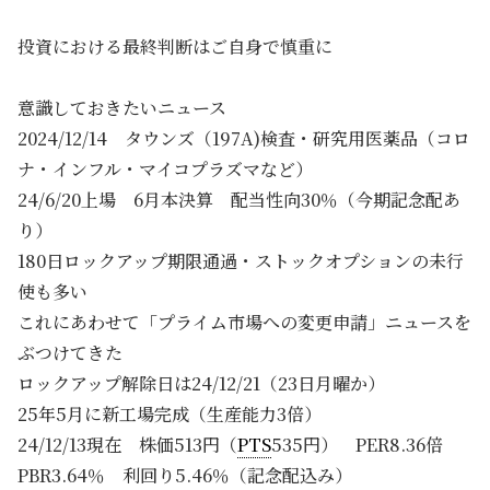
投資における最終判断はご自身で慎重に
意識しておきたいニュース
2024/12/14 タウンズ（197A)検査・研究用医薬品（コロ
ナ・インフル・マイコプラズマなど）
24/6/20上場 6月本決算 配当性向30％（今期記念配あ
り）
180日ロックアップ期限通過・ストックオプションの未行
使も多い
これにあわせて「プライム市場への変更申請」ニュースを
ぶつけてきた
ロックアップ解除日は24/12/21（23日月曜か）
25年5月に新工場完成（生産能力3倍）
24/12/13現在 株価513円（
PTS
535円） PER8.36倍
PBR3.64％ 利回り5.46％（記念配込み）