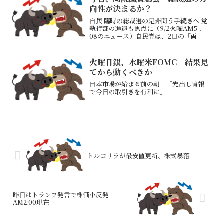
易交渉開始のために米国...
向性が決まるか？
自民 臨時の総裁選の是非問う手続きへ 党
執行部の進退も焦点に（9/2火曜AM5：
08のニュース）自民党は、2日の「両院
議員総会」で参議院選挙の総括が正式に
まとまれば、臨時の総裁選挙の是非を問
う手続きに入ります→森山幹事長の辞任
火曜日銀、水曜米FOMC 結果見
で終わるのか？...
てから動くべきか
日本市場が始まる前の朝 「先出し情報
で今日の取引きを有利に」
トルコリラが最安値更新、株式暴落
昨日はトランプ発言で株価小反発
AM2:00現在