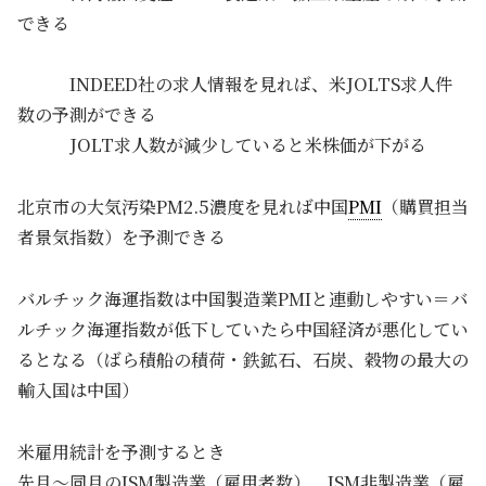
できる
INDEED社の求人情報を見れば、米JOLTS求人件
数の予測ができる
JOLT求人数が減少していると米株価が下がる
北京市の大気汚染PM2.5濃度を見れば中国
PMI
（購買担当
者景気指数）を予測できる
バルチック海運指数は中国製造業PMIと連動しやすい＝バ
ルチック海運指数が低下していたら中国経済が悪化してい
るとなる（ばら積船の積荷・鉄鉱石、石炭、穀物の最大の
輸入国は中国）
米雇用統計を予測するとき
先月～同月のISM製造業（雇用者数）、ISM非製造業（雇