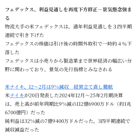
フェデックス、利益見通しを再度下方修正－景気懸念強ま
る
物流大手の米フェデックスは、通年利益見通しを３四半期
連続で引き下げた
フェデックスの株価は引け後の時間外取引で一時約４％下
落した
フェデックスは小売りから製造業まで世界経済の幅広い分
野に関わっており、景気の先行指標とみなされる
米ナイキ、12〜2月は9%減収 経営立て直し難航
米
ナイキ
が20日発表した2024年12月〜25年2月期決算
は、売上高が前年同期比9%減の112億6900万ドル（約1兆
6700億円）だった
純利益は32%減の7億9400万ドルだった。3四半期連続で
減収減益だった