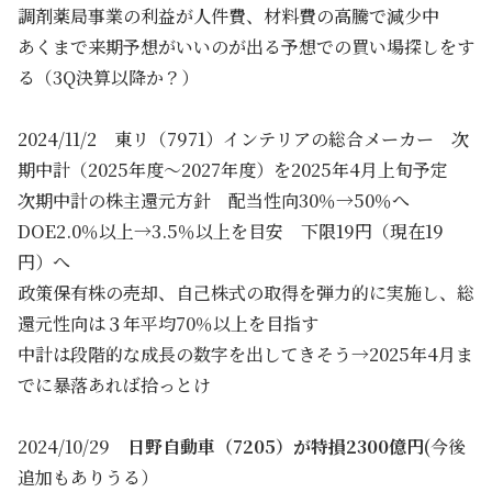
調剤薬局事業の利益が人件費、材料費の高騰で減少中
あくまで来期予想がいいのが出る予想での買い場探しをす
る（3Q決算以降か？）
2024/11/2 東リ（7971）インテリアの総合メーカー 次
期中計（2025年度～2027年度）を2025年4月上旬予定
次期中計の株主還元方針 配当性向30％→50％へ
DOE2.0％以上→3.5％以上を目安 下限19円（現在19
円）へ
政策保有株の売却、自己株式の取得を弾力的に実施し、総
還元性向は３年平均70％以上を目指す
中計は段階的な成長の数字を出してきそう→2025年4月ま
でに暴落あれば拾っとけ
2024/10/29
日野自動車（7205）が特損2300億円
(今後
追加もありうる）