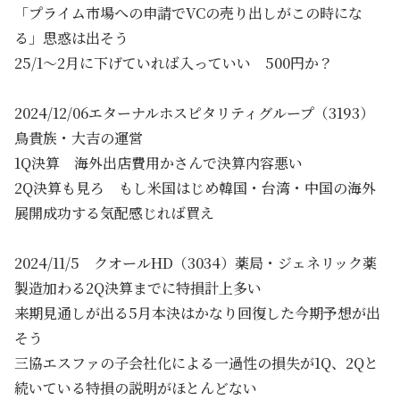
「プライム市場への申請でVCの売り出しがこの時にな
る」思惑は出そう
25/1～2月に下げていれば入っていい 500円か？
2024/12/06エターナルホスピタリティグループ（3193）
鳥貴族・大吉の運営
1Q決算 海外出店費用かさんで決算内容悪い
2Q決算も見ろ もし米国はじめ韓国・台湾・中国の海外
展開成功する気配感じれば買え
2024/11/5 クオールHD（3034）薬局・ジェネリック薬
製造加わる2Q決算までに特損計上多い
来期見通しが出る5月本決はかなり回復した今期予想が出
そう
三協エスファの子会社化による一過性の損失が1Q、2Qと
続いている特損の説明がほとんどない