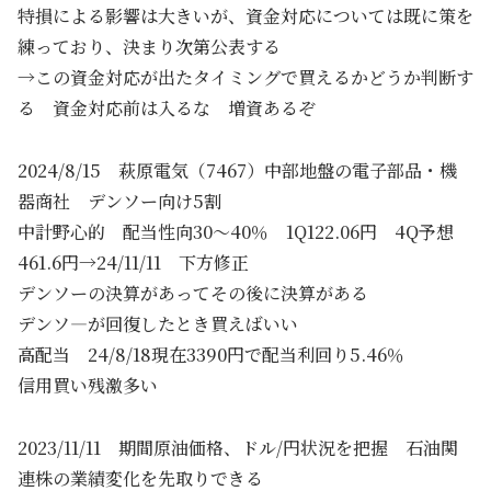
特損による影響は大きいが、資金対応については既に策を
練っており、決まり次第公表する
→この資金対応が出たタイミングで買えるかどうか判断す
る 資金対応前は入るな 増資あるぞ
2024/8/15 萩原電気（7467）中部地盤の電子部品・機
器商社 デンソー向け5割
中計野心的 配当性向30～40％ 1Q122.06円 4Q予想
461.6円→24/11/11 下方修正
デンソーの決算があってその後に決算がある
デンソ―が回復したとき買えばいい
高配当 24/8/18現在3390円で配当利回り5.46％
信用買い残激多い
2023/11/11 期間原油価格、ドル/円状況を把握 石油関
連株の業績変化を先取りできる