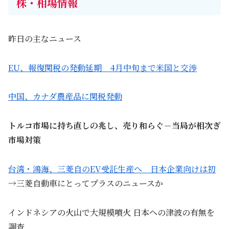
株・相場情報
昨日の主なニュース
EU、報復関税の発動延期 4月中旬まで米国と交渉
中国、カナダ農産品に関税発動
トルコ市場に持ち直しの兆し、売り和らぐ－当局が相次ぎ
市場対策
台湾・鴻海、三菱自のEV受託生産へ 日本企業向けは初
→三菱自動車にとってプラスのニュースか
インドネシアの火山で大規模噴火 日本への津波の有無を
調査