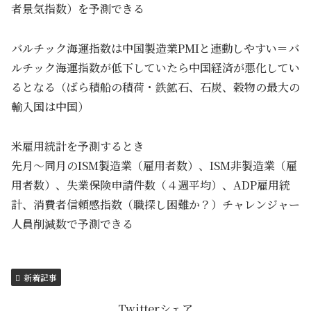
者景気指数）を予測できる
バルチック海運指数は中国製造業PMIと連動しやすい＝バ
ルチック海運指数が低下していたら中国経済が悪化してい
るとなる（ばら積船の積荷・鉄鉱石、石炭、穀物の最大の
輸入国は中国）
米雇用統計を予測するとき
先月～同月のISM製造業（雇用者数）、ISM非製造業（雇
用者数）、失業保険申請件数（４週平均）、ADP雇用統
計、消費者信頼感指数（職探し困難か？）チャレンジャー
人員削減数で予測できる
新着記事
Twitterシェア