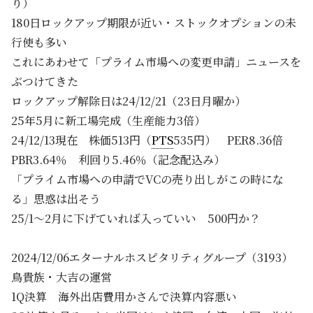
り）
180日ロックアップ期限が近い・ストックオプションの未
行使も多い
これにあわせて「プライム市場への変更申請」ニュースを
ぶつけてきた
ロックアップ解除日は24/12/21（23日月曜か）
25年5月に新工場完成（生産能力3倍）
24/12/13現在 株価513円（
PTS
535円） PER8.36倍
PBR3.64％ 利回り5.46％（記念配込み）
「プライム市場への申請でVCの売り出しがこの時にな
る」思惑は出そう
25/1～2月に下げていれば入っていい 500円か？
2024/12/06エターナルホスピタリティグループ（3193）
鳥貴族・大吉の運営
1Q決算 海外出店費用かさんで決算内容悪い