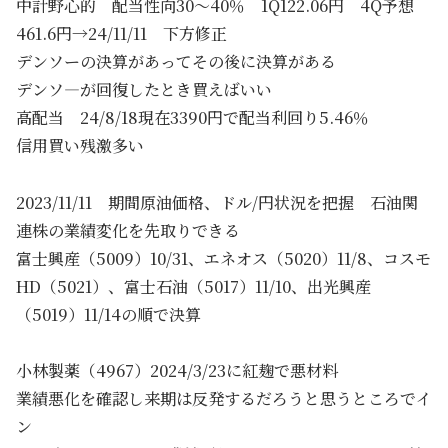
中計野心的 配当性向30～40％ 1Q122.06円 4Q予想
461.6円→24/11/11 下方修正
デンソーの決算があってその後に決算がある
デンソ―が回復したとき買えばいい
高配当 24/8/18現在3390円で配当利回り5.46％
信用買い残激多い
2023/11/11 期間原油価格、ドル/円状況を把握 石油関
連株の業績変化を先取りできる
富士興産（5009）10/31、エネオス（5020）11/8、コスモ
HD（5021）、富士石油（5017）11/10、出光興産
（5019）11/14の順で決算
小林製薬（4967）2024/3/23に紅麹で悪材料
業績悪化を確認し来期は反発するだろうと思うところでイ
ン