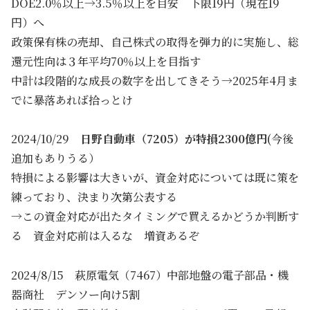
DOE2.0％以上→3.5％以上を目安 下限19円（現在19
円）へ
政策保有株の売却、自己株式の取得を弾力的に実施し、総
還元性向は３年平均70％以上を目指す
中計は段階的な成長の数字を出してきそう→2025年4月ま
でに暴落あれば拾っとけ
2024/10/29
日野自動車（7205）が特損2300億円
(今後
追加もありうる）
特損による影響は大きいが、資金対応については既に策を
練っており、決まり次第公表する
→この資金対応が出たタイミングで買えるかどうか判断す
る 資金対応前は入るな 増資あるぞ
2024/8/15 萩原電気（7467）中部地盤の電子部品・機
器商社 デンソー向け5割