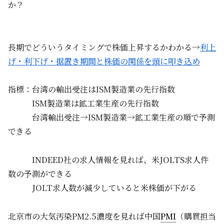
か？
長期でどういうタイミングで株価上昇するかわかる→
利上
げ・利下げ・据置き期間と株価の関係を頭に叩き込め
指標：台湾の輸出受注はISM製造業の先行指数
ISM製造業は鉱工業生産の先行指数
台湾輸出受注→ISM製造業→鉱工業生産の順で予測
できる
INDEED社の求人情報を見れば、米JOLTS求人件
数の予測ができる
JOLT求人数が減少していると米株価が下がる
北京市の大気汚染PM2.5濃度を見れば中国
PMI
（購買担当