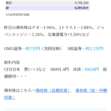
SBI証券資産評価額
昨日の保有株はゲオ－1.96％、Jトラスト－1.88％、ジャ
パンエンジン－2.26％、北海道電力+3.56％など
GMO証券
－約7万円
（次回反映） SBI証券
－約2.2万円
取引内容
CFD日本 買い×3など 38091.4円 決済
－10
126
円
底
値損切・・・
保有株はこちら→
保有株（長期投資）
保有株（短・中期
投資）