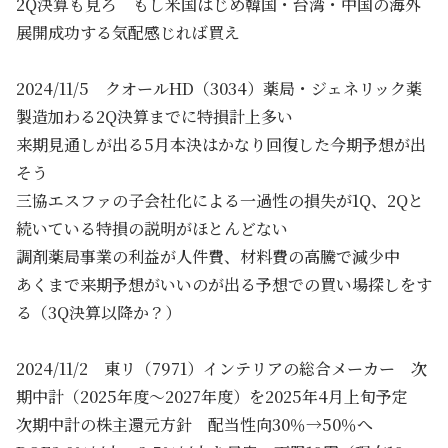
2Q決算も見ろ もし米国はじめ韓国・台湾・中国の海外
展開成功する気配感じれば買え
2024/11/5 クオールHD（3034）薬局・ジェネリック薬
製造加わる2Q決算までに特損計上多い
来期見通しが出る5月本決はかなり回復した今期予想が出
そう
三協エスファの子会社化による一過性の損失が1Q、2Qと
続いている特損の説明がほとんどない
調剤薬局事業の利益が人件費、材料費の高騰で減少中
あくまで来期予想がいいのが出る予想での買い場探しをす
る（3Q決算以降か？）
2024/11/2 東リ（7971）インテリアの総合メーカー 次
期中計（2025年度～2027年度）を2025年4月上旬予定
次期中計の株主還元方針 配当性向30％→50％へ