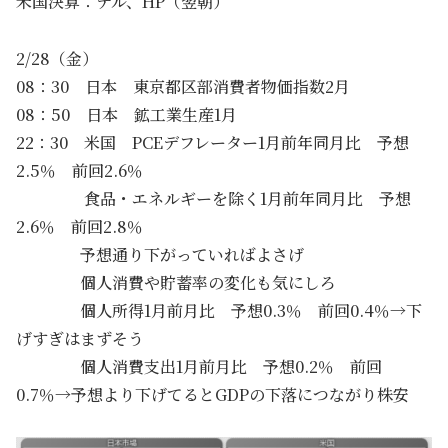
米国決算：デル、HP（翌朝）
2/28（金）
08：30 日本 東京都区部消費者物価指数2月
08：50 日本 鉱工業生産1月
22：30 米国 PCEデフレーター1月前年同月比 予想
2.5％ 前回2.6％
食品・エネルギーを除く1月前年同月比 予想
2.6％ 前回2.8％
予想通り下がっていればよさげ
個人消費や貯蓄率の変化も気にしろ
個人所得1月前月比 予想0.3％ 前回0.4％→下
げすぎはまずそう
個人消費支出1月前月比 予想0.2％ 前回
0.7％→予想より下げてるとGDPの下落につながり株安