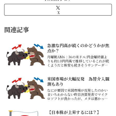
X
関連記事
急激な円高が続くのかどうかが焦
点か？
月曜朝AM6：36の米ドル/円金曜終値よ
りも約1.0円円高で推移しているこれが続
くようだと株安も続きそうサンデーダウ
も0.5％ほど下落、ビットコインは3.3％
と大きめの下落日経平均も1000円超えの
下落で始まるのではないか？前回の為替
米国市場が大幅反発 為替介入観
介入は...
測もあり
なにが要因で米国市場が反発したのかい
まいちわからない昨日決算発表でマイク
ロソフトが良かったが、メタは悪かった
米国市場でメモリ株中心に反発した（サ
ムスン決算発表のアク抜けか？）サンデ
ィスク+26.04％、マイクロン
【日本株が上昇するには？】
+18.40％、SKハイニッ...