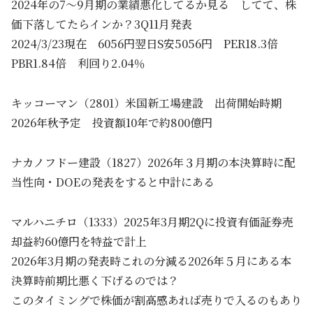
2024年の7～9月期の業績悪化してるか見る してて、株
価下落してたらインか？3Q11月発表
2024/3/23現在 6056円翌日S安5056円 PER18.3倍
PBR1.84倍 利回り2.04％
キッコーマン（2801）米国新工場建設 出荷開始時期
2026年秋予定 投資額10年で約800億円
ナカノフドー建設（1827）2026年３月期の本決算時に配
当性向・DOEの発表をすると中計にある
マルハニチロ（1333）2025年3月期2Qに投資有価証券売
却益約60億円を特益で計上
2026年3月期の発表時これの分減る2026年５月にある本
決算時前期比悪く下げるのでは？
このタイミングで株価が割高感あれば売りで入るのもあり