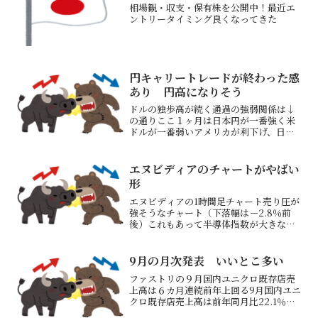
相場観・収支・保有株を公開中！最近エ
ントリータイミング良くなってきた
円キャリートレードが終わった感
あり 円高になりそう
ドルの独歩高が続く通過の強弱関係は↓
の通りここ１ヶ月は日本円が一番強く米
ドルが一番弱いアメリカが利下げ、日本
が利上げの流れのため普通の動きこの流
れが今変わるとは思えないアメリカの利
下げはまだ始まってもおらずこれから下
エヌビディアのチャートがやばい
げ幅が拡大していきそうし...
形
エヌビディアの1時間足チャート売り圧が
強そうなチャート（下落幅は－2.8％前
後）これもあって半導体指数が大きな下
落意外にも日経平均先物は小さな下げで
の戻りとなりそうだが日経は弱そうな感
ありトレードアイランド12月収益額SBI
9月の月次発表 いいとこ多い
証券資産評価額昨...
ファストリの９月国内ユニクロ既存店売
上高は６カ月連続前年上回る9月国内ユニ
クロ既存店売上高は前年同月比22.1％増
と6ヵ月連続で前年実績を上回った→既存