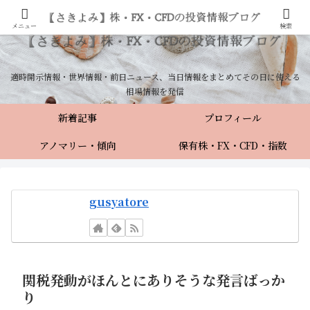
メニュー
検索
適時開示情報・世界情報・前日ニュース、当日情報をまとめてその日に使える
相場情報を発信
新着記事
プロフィール
アノマリー・傾向
保有株・FX・CFD・指数
gusyatore
関税発動がほんとにありそうな発言ばっか
り