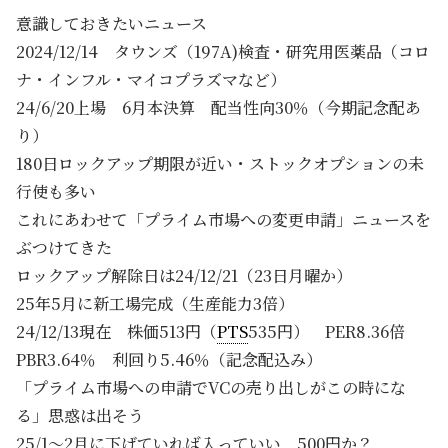
意識しておきたいニュース
2024/12/14 タウンズ（197A)検査・研究用医薬品（コロ
ナ・インフル・マイコプラズマなど）
24/6/20上場 6月本決算 配当性向30％（今期記念配あ
り）
180日ロックアップ期限が近い・ストックオプションの未
行使も多い
これにあわせて「プライム市場への変更申請」ニュースを
ぶつけてきた
ロックアップ解除日は24/12/21（23日月曜か）
25年5月に新工場完成（生産能力3倍）
24/12/13現在 株価513円（
PTS
535円） PER8.36倍
PBR3.64％ 利回り5.46％（記念配込み）
「プライム市場への申請でVCの売り出しがこの時にな
る」思惑は出そう
25/1～2月に下げていれば入っていい 500円か？