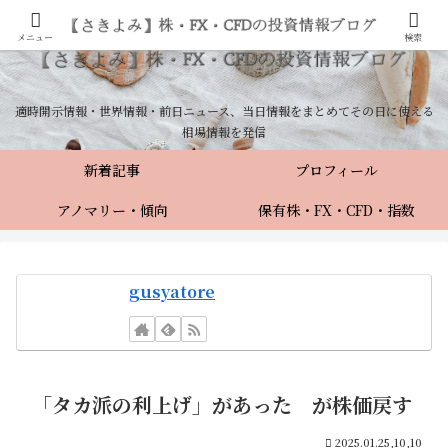
メニュー
検索
適時開示情報・世界情報・前日ニュース、当日情報をまとめてその日に使える
相場情報を発信
新着記事
プロフィール
アノマリー・傾向
保有株・FX・CFD・指数
gusyatore
「タカ派の利上げ」があった が株価戻す
2025.01.25,10,10