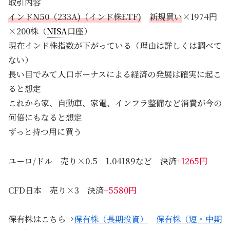
取引内容
インドN50（233A)（インド株ETF)
新規買い
×1974円
×200株（
NISA
口座）
現在インド株指数が下がっている（理由は詳しくは調べて
ない）
長い目でみて人口ボーナスによる経済の発展は確実に起こ
ると想定
これから家、自動車、家電、インフラ整備など消費が今の
何倍にもなると想定
ずっと持つ用に買う
ユーロ/ドル 売り×0.5 1.04189など 決済
+1265円
CFD日本 売り×3 決済
+5580円
保有株はこちら→
保有株（長期投資）
保有株（短・中期