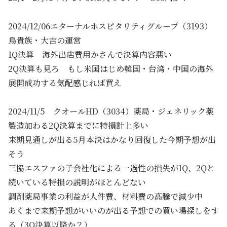
2024/12/06エターナルホスピタリティグループ（3193）
鳥貴族・大吉の運営
1Q決算 海外出店費用かさんで決算内容悪い
2Q決算も見ろ もし米国はじめ韓国・台湾・中国の海外
展開成功する気配感じれば買え
2024/11/5 クオールHD（3034）薬局・ジェネリック薬
製造加わる2Q決算までに特損計上多い
来期見通しが出る5月本決はかなり回復した今期予想が出
そう
三協エスファの子会社化による一過性の損失が1Q、2Qと
続いている特損の説明がほとんどない
調剤薬局事業の利益が人件費、材料費の高騰で減少中
あくまで来期予想がいいのが出る予想での買い場探しをす
る（3Q決算以降か？）