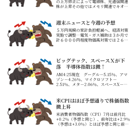
の上方修正によって電線株、光通信関連
株が上昇その他ではメモリ関連でキオク
シア中心に上昇していた米アクセンチュ
アが決算発表後－17％超と大きく下げた
影響でSaaS銘柄が大きく下落していた保
週末ニュースと今週の予想
有株NECも－5....
５万円規模の家計負担軽減へ、経済対策
実施で調整…電気・ガス補助は３か月で
計６０００円程度物価高対策では２６年
１～３月使用分の電気・ガス代に対し、
一般的な家庭で月１０００～２５００円
程度の補助を実施する方向9月の米雇用統
計、11月20日に発表...
ビッグテック、スペースＸが下
落 半導体指数は微↑
AM4:25現在 グーグル－5.15％、アマ
ゾン－4.26％、マイクロソフト－
2.51％、メタ－2.06％、スペースX－
14.31％など光通信関連のコーニング
+6.59％、コヒレント+9.10％、ルメンタ
ム+4.29％メモリ企業のサンディス...
米CPIはほぼ予想通りで株価指数
微上昇
米消費者物価指数（CPI）7月は前月比
+0.2％（予想と同じ）、前年比は+2.9％
（予想は+3.0％）とほぼ予想と同じ前年
比3.0％割れは21年初頭以来着実にインフ
レが収まってきている発表直後はどっち