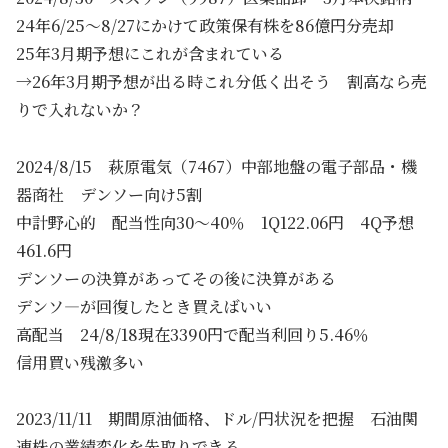
24年6/25～8/27にかけて政策保有株を86億円分売却
25年3月期予想にこれが含まれている
→26年3月期予想が出る時これ分低く出そう 割高なら売
りで入れないか？
2024/8/15 萩原電気（7467）中部地盤の電子部品・機
器商社 デンソー向け5割
中計野心的 配当性向30～40％ 1Q122.06円 4Q予想
461.6円
デンソーの決算があってその後に決算がある
デンソ―が回復したとき買えばいい
高配当 24/8/18現在3390円で配当利回り5.46％
信用買い残激多い
2023/11/11 期間原油価格、ドル/円状況を把握 石油関
連株の業績変化を先取りできる