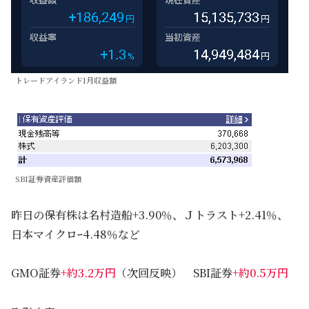
トレードアイランド1月収益額
SBI証券資産評価額
昨日の保有株は名村造船+3.90％、Ｊトラスト+2.41％、
日本マイクロｰ4.48％など
GMO証券
+約3.2万円
（次回反映） SBI証券
+約0.5万円