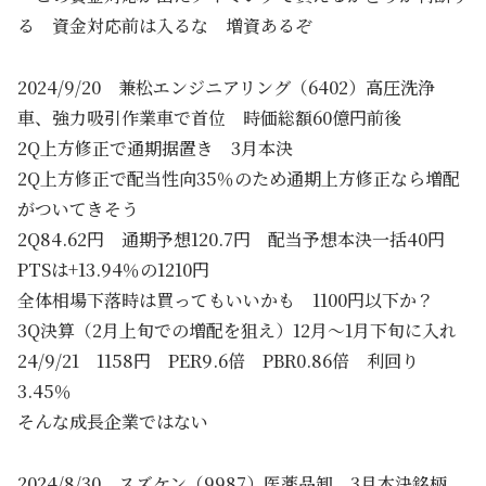
る 資金対応前は入るな 増資あるぞ
2024/9/20 兼松エンジニアリング（6402）高圧洗浄
車、強力吸引作業車で首位 時価総額60億円前後
2Q上方修正で通期据置き 3月本決
2Q上方修正で配当性向35％のため通期上方修正なら増配
がついてきそう
2Q84.62円 通期予想120.7円 配当予想本決一括40円
PTSは+13.94％の1210円
全体相場下落時は買ってもいいかも 1100円以下か？
3Q決算（2月上旬での増配を狙え）12月～1月下旬に入れ
24/9/21 1158円 PER9.6倍 PBR0.86倍 利回り
3.45％
そんな成長企業ではない
2024/8/30 スズケン（9987）医薬品卸 3月本決銘柄