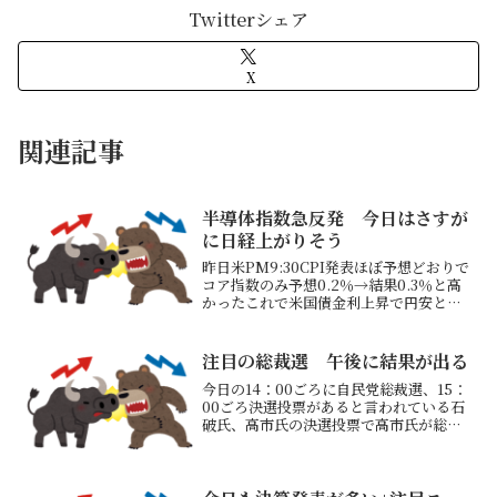
Twitterシェア
X
関連記事
半導体指数急反発 今日はさすが
に日経上がりそう
昨日米PM9:30CPI発表ほぼ予想どおりで
コア指数のみ予想0.2％→結果0.3％と高
かったこれで米国債金利上昇で円安とな
るも米株は微妙反応PM10：30米市場が
開くと大幅下落ではじまる「消費者物価
の下落幅がゆるやかで0.25％利下げ濃厚
注目の総裁選 午後に結果が出る
と...
今日の14：00ごろに自民党総裁選、15：
00ごろ決選投票があると言われている石
破氏、高市氏の決選投票で高市氏が総理
になると市場は織り込んでいそう麻生派
は自民総裁選の決選投票で高市氏を支持
へ→唯一残った派閥が高市氏支持で決ま
ったもよう 勝負...