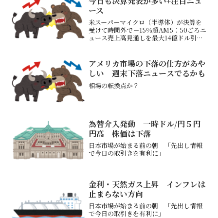
今日も決算発表が多い+注目ニュ
ース
米スーパーマイクロ（半導体）が決算を
受けて時間外で－15％超AM5：50ごろニ
ュース売上高見通しを最大14億ドル引き
下げ→日本時間に半導体セクター、ニデ
ックが下げそうトランプ大統領、自動車
関税の衝撃減らす…関税重複なくして部
アメリカ市場の下落の仕方があや
品関税緩和4/2...
しい 週末下落ニュースでるかも
相場の転換点か？
為替介入発動 一時ドル/円５円
円高 株価は下落
日本市場が始まる前の朝 「先出し情報
で今日の取引きを有利に」
金利・天然ガス上昇 インフレは
止まらない方向
日本市場が始まる前の朝 「先出し情報
で今日の取引きを有利に」