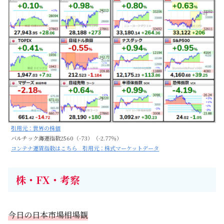
引用元：世界の株価
バルチック海運指数2560（-73）（-2.77％）
コンテナ運賃指数はこちら 引用元：株式マーケットデータ
株・FX・考察
今日の日本市場相場観