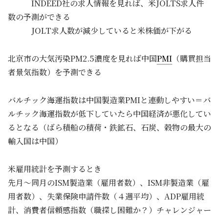
INDEED社の求人情報を見れば、米JOLTS求人件
数の予測ができる
JOLT求人数が減少していると米株価が下がる
北京市の大気汚染PM2.5濃度を見れば中国
PMI
（購買担当
者景気指数）を予測できる
バルチック海運指数は中国製造業PMIと連動しやすい＝バ
ルチック海運指数が低下していたら中国経済が悪化してい
るとなる（ばら積船の積荷・鉄鉱石、石炭、穀物の最大の
輸入国は中国）
米雇用統計を予測するとき
先月～同月のISM製造業（雇用者数）、ISM非製造業（雇
用者数）、失業保険申請件数（４週平均）、ADP雇用統
計、消費者信頼感指数（職探し困難か？）チャレンジャー