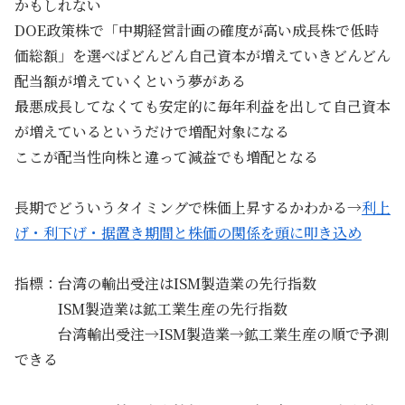
かもしれない
DOE政策株で「中期経営計画の確度が高い成長株で低時
価総額」を選べばどんどん自己資本が増えていきどんどん
配当額が増えていくという夢がある
最悪成長してなくても安定的に毎年利益を出して自己資本
が増えているというだけで増配対象になる
ここが配当性向株と違って減益でも増配となる
長期でどういうタイミングで株価上昇するかわかる→
利上
げ・利下げ・据置き期間と株価の関係を頭に叩き込め
指標：台湾の輸出受注はISM製造業の先行指数
ISM製造業は鉱工業生産の先行指数
台湾輸出受注→ISM製造業→鉱工業生産の順で予測
できる