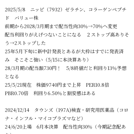
2025/5/8 ニッピ（7932）ゼラチン、コラーゲンペプチ
ド バリュー株
前期から2028/3月期まで配当性向30％→70％へ変更
配当利回りがえげつないことになる ２ストップ高ありそ
う→2ストップした
25年5月下旬に新中計発表とあるが大枠はすでに発表済
み そこそこ強い（5/15に本決算あり）
28/3月期の配当額730円！ 5/8終値だと利回り13％予想
となる
25/5/21現在 株価9740円まで上昇 PER10.8倍
PBR0.70倍 利回り6.50％と割安感はある
2024/12/14 タウンズ（197A)検査・研究用医薬品（コロ
ナ・インフル・マイコプラズマなど）
24/6/20上場 6月本決算 配当性向30％（今期記念配あ