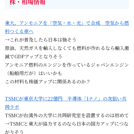
株・相場情報
東大、アンモニアを「空気・水・光」で合成 空気から燃
料つくる車へ
→これが普及したら日本は強そう
原油、天然ガスを輸入しなくても燃料が作れるなら輸入激
減でGDPアップとなりそう
アンモニア燃料のエンジンを作っているジャパンエンジン
（船舶用だが）はいいかも
この材料も株価アップに関係あるのか？
TSMCが東京大学に22億円 半導体「1ナノ」の次狙い共
同ラボ
TSMCが台湾外の大学に共同研究室を設置するのは初めて
→TSMCと東大が協力するのなら日本の国力アップにつな
がりそう