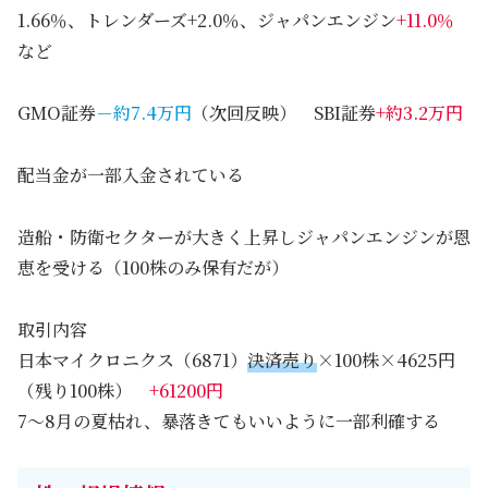
1.66％、トレンダーズ+2.0％、ジャパンエンジン
+11.0％
など
GMO証券
－約7.4万円
（次回反映） SBI証券
+約3.2万円
配当金が一部入金されている
造船・防衛セクターが大きく上昇しジャパンエンジンが恩
恵を受ける（100株のみ保有だが）
取引内容
日本マイクロニクス（6871）
決済売り
×100株×4625円
（残り100株）
+61200円
7～8月の夏枯れ、暴落きてもいいように一部利確する