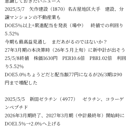
意識しておきたいニュース
2025/5/7 矢作建設（1870）名古屋地区大手 建設、分
譲マンションの不動産業も
DOE5％以上+累進配当を発表（場中） 終値での利回り
5.52％
今期も最高益見通し まだあがるのではないか？
27年3月期の本決算時（26年５月上旬）に新中計が出そう
25/5/8終値 株価1630円 PER10.6倍 PBR1.02倍 利回
り5.52％
DOE5.0％ちょうどだと配当額77円になるが26/3期は90
円まで増配した
2025/5/5 新田ゼラチン（4977） ゼラチン、コラーゲ
ンペプチド
2026年3月期終了、2027年3月期（中計最終年）開始時に
DOE1.5％→2.0％へ上げる