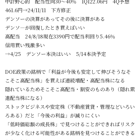
中計野心的 配当性向30～40％ 1Q122.06円 4Q予想
461.6円→24/11/11 下方修正
デンソーの決算があってその後に決算がある
デンソ―が回復したとき買えばいい
高配当 24/8/18現在3390円で配当利回り5.46％
信用買い残激多い
→4/25 デンソー本決はいい 5/14本決予定
DOE政策の銘柄で「利益が今後も安定して伸びそうなそ
こそこ高配当株」を買えば連続増配・高配当株になる
隠れているためそこそこ高配当・割安のものあり（隠れ累
進配当株になる）
ストックビジネスや安定株（不動産賃貸・管理などいろい
ろある）だと「今後の利益」が減りにくい
「低時価総額の成長株」で見つけることができればリスク
が少なく化ける可能性がある銘柄を見つけることができる