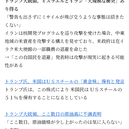
トランプ大統領、イスラエルとイラン「大規模な衝突」あ
り得る
「警告も出さずにミサイルが飛び交うような事態は招きた
くない」
イランは核開発プログラムを巡り攻撃を受けた場合、中東
地域の米資産を攻撃する構えを見せており、米政府は在イ
ラク米大使館の一部職員の退避を命じた
→「この自国民を退避」発表時は攻撃が現実に起きる可能
性がある
トランプ氏、米国はＵＳスチールの「黄金株」保有と発言
トランプ氏は、この株式により 米国民は ＵＳスチールの
５１％を保有することになるとしている
トランプ大統領、ここ数日の原油高に不満表明
「ここ数日、原油価格が少し上がったのは気に入らない」