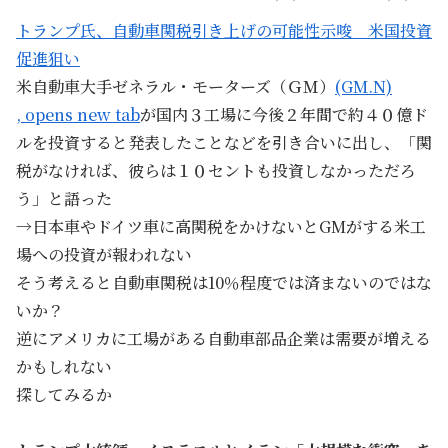
トランプ氏、自動車関税引き上げの可能性示唆 米国投資
促進狙い
米自動車大手ゼネラル・モーターズ（ＧＭ）
(GM.N)
, opens new tab
が国内３工場に今後２年間で約４０億ド
ルを投資すると発表したことなどを引き合いに出し、「関
税がなければ、彼らは１０セントも投資しなかっただろ
う」と語った
→日本車やドイツ車に高関税をかけないとGMがする米工
場への投資が報われない
そう考えると自動車関税は10％程度では済まないのではな
いか？
逆にアメリカに工場がある自動車部品企業は需要が増える
かもしれない
探してみるか