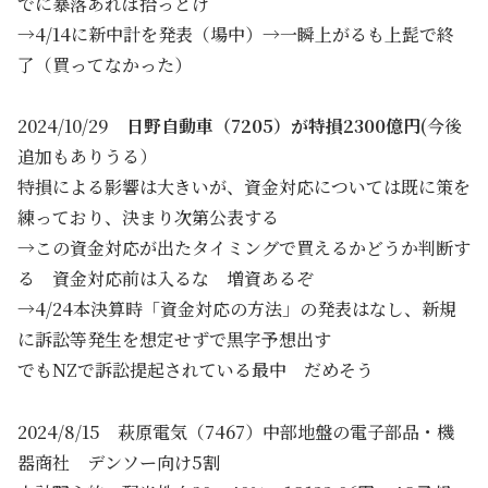
でに暴落あれば拾っとけ
→4/14に新中計を発表（場中）→一瞬上がるも上髭で終
了（買ってなかった）
2024/10/29
日野自動車（7205）が特損2300億円
(今後
追加もありうる）
特損による影響は大きいが、資金対応については既に策を
練っており、決まり次第公表する
→この資金対応が出たタイミングで買えるかどうか判断す
る 資金対応前は入るな 増資あるぞ
→4/24本決算時「資金対応の方法」の発表はなし、新規
に訴訟等発生を想定せずで黒字予想出す
でもNZで訴訟提起されている最中 だめそう
2024/8/15 萩原電気（7467）中部地盤の電子部品・機
器商社 デンソー向け5割