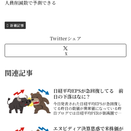
人員削減数で予測できる
新着記事
Twitterシェア
X
関連記事
日経平均EPSが急回復してる 前
日の下落はなに？
今日発表された日経平均EPSが急回復し
てる昨日の数値が異常値になっている昨
日ブログでは日経平均PERが割高圏で売
り優勢か？といっていたがもう通常圏に
戻った個別企業の決算内容を反映してい
ると思うがこんなんじゃあてにできない
エヌビディア決算思惑で米株価が