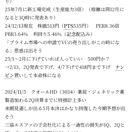
り）
25年7月に新工場完成（生産能力3倍）（稼働は同12月に
なると3Q時に発表あり）
24/12/13現在 株価513円（
PTS
535円） PER8.36倍
PBR3.64％ 利回り5.46％（記念配込み）
「プライム市場への申請でVCの売り出しがこの時にな
る」思惑は出そう
25/1～2月に下げていれば入っていい 500円か？
→2/13，2Q発表で下げ、4/7下げで418円まで下げ
ナン
ピン
買いして本命株になる
2024/11/5 クオールHD（3034）薬局・ジェネリック薬
製造加わる2Q決算までに特損計上多い
来期見通しが出る5月本決はかなり回復した今期予想が出
そう
三協エスファの子会社化による一過性の損失が1Q、2Qと