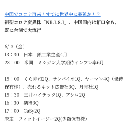
中国でコロナ再来！すでに世界中に蔓延か！？
新型コロナ変異株「NB.1.8.1」、中国国内は箝口令も、
既に台湾で大流行
6/13（金）
13：30 日本 鉱工業生産4月
23：00 米国 ミシガン大学期待インフレ率6月
15：00 くら寿司2Q、サンバイオ1Q、ヤーマン4Q（優待
保有株）、売れるネット広告社3Q、丹青社1Q
15：30 三井ハイテック1Q、アシロ2Q
16：30 楽待3Q
17：00 CaSy2Q
未定 フィットイージー2Q(少額保有株）