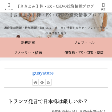
メニュー
検索
適時開示情報・世界情報・前日ニュース、当日情報をまとめてその日に使える
相場情報を発信
新着記事
プロフィール
アノマリー・傾向
保有株・FX・CFD・指数
gusyatore
トランプ発言で日本株は厳しいか？
2025.06.13,07,56
2025.12.06,02,48