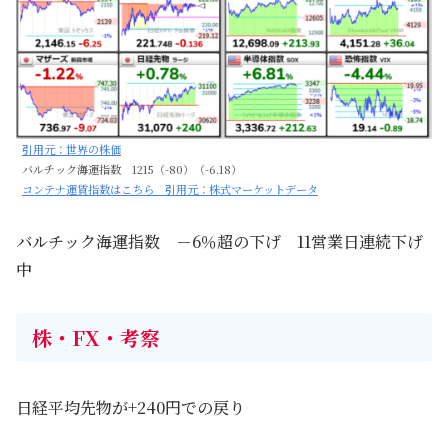
引用元：世界の株価
バルチック海運指数 1215（-80）（-6.18）
コンテナ運賃指数はこちら 引用元：株式マーケットデータ
バルチック海運指数 －6％超の下げ 11営業日連続下げ
中
株・FX・考察
日経平均先物が+240円での戻り