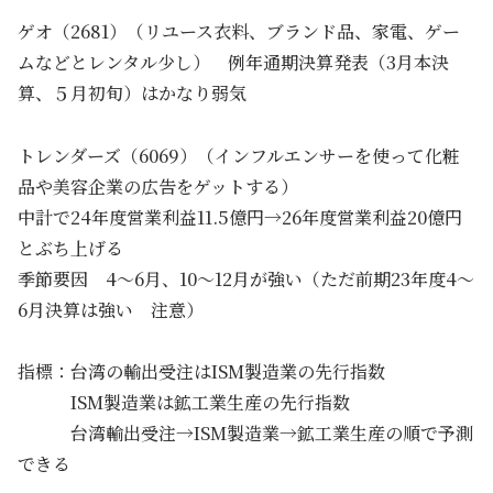
ゲオ（2681）（リユース衣料、ブランド品、家電、ゲー
ムなどとレンタル少し） 例年通期決算発表（3月本決
算、５月初旬）はかなり弱気
トレンダーズ（6069）（インフルエンサーを使って化粧
品や美容企業の広告をゲットする）
中計で24年度営業利益11.5億円→26年度営業利益20億円
とぶち上げる
季節要因 4～6月、10～12月が強い（ただ前期23年度4～
6月決算は強い 注意）
指標：台湾の輸出受注はISM製造業の先行指数
ISM製造業は鉱工業生産の先行指数
台湾輸出受注→ISM製造業→鉱工業生産の順で予測
できる