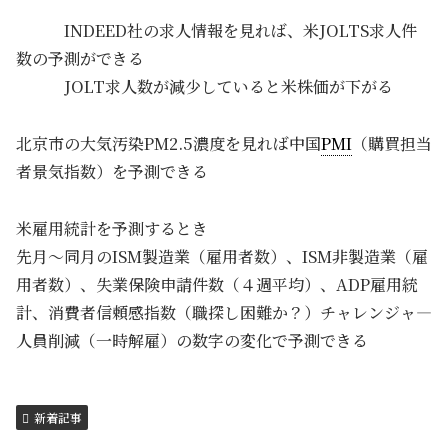
INDEED社の求人情報を見れば、米JOLTS求人件
数の予測ができる
JOLT求人数が減少していると米株価が下がる
北京市の大気汚染PM2.5濃度を見れば中国
PMI
（購買担当
者景気指数）を予測できる
米雇用統計を予測するとき
先月～同月のISM製造業（雇用者数）、ISM非製造業（雇
用者数）、失業保険申請件数（４週平均）、ADP雇用統
計、消費者信頼感指数（職探し困難か？）チャレンジャ―
人員削減（一時解雇）の数字の変化で予測できる
新着記事