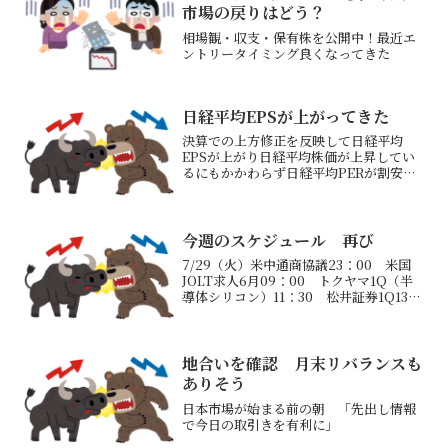
市場の戻りはどう？
相場観・収支・保有株を公開中！最近エ
ントリータイミング良くなってきた
日経平均EPSが上がってきた
決算での上方修正を反映して日経平均
EPSが上がり日経平均株価が上昇してい
るにもかかわらず日経平均PERが割安に
なっている一昨日のトヨタ自動車の今期
最終利益27％上方修正が反映されている
ものと思われる今後の決算発表でも上方
修正が続くようだと日...
今週のスケジュール 再び
7/29（火）米中通商協議23：00 米国
JOLT求人6月09：00 トクヤマ1Q（半
導体シリコン）11：30 松井証券1Q13：
00 清水建設1Q15：00 北陸電気工事
1Q、SBIリーシング1Q、小松製作所1Q、
NEC1Q、アドバンテ...
地合いを確認 月末リバランスも
ありそう
日本市場が始まる前の朝 「先出し情報
で今日の取引きを有利に」