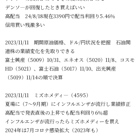
デンソ―が回復したとき買えばいい
高配当 24/8/18現在3390円で配当利回り5.46％
信用買い残激多い
2023/11/11 期間原油価格、ドル/円状況を把握 石油関
連株の業績変化を先取りできる
富士興産（5009）10/31、エネオス（5020）11/8、コスモ
HD（5021）、富士石油（5017）11/10、出光興産
（5019）11/14の順で決算
2023/11/11 ミズホメディ―（4595）
夏場に（7～9月期）にインフルエンザが流行し業績修正
高配当で発表直後の上昇でも配当利回り6％超
インフルエンザが流行ったらミズホメディーを買え
2024年は7月コロナ感染拡大（2023年も）