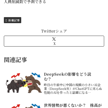
人員削減数で予測できる
新着記事
Twitterシェア
X
関連記事
DeepSeekの影響をどう読
む？
昨日の午前中に中国の規模の小さいAI企
業（DeepSeek社）がChatGPTに劣らぬ
性能のAIを作ったと話題になる
（DeepSeekR1）それがアップルストア
でアプリランキング1位に躍り出た
DeepSeekR1を作るのにかかった費用が
世界情勢が悪くないか？ 株高が
非常...