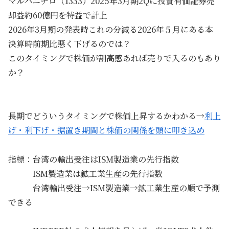
マルハニチロ（1333）2025年3月期2Qに投資有価証券売
却益約60億円を特益で計上
2026年3月期の発表時これの分減る2026年５月にある本
決算時前期比悪く下げるのでは？
このタイミングで株価が割高感あれば売りで入るのもあり
か？
長期でどういうタイミングで株価上昇するかわかる→
利上
げ・利下げ・据置き期間と株価の関係を頭に叩き込め
指標：台湾の輸出受注はISM製造業の先行指数
ISM製造業は鉱工業生産の先行指数
台湾輸出受注→ISM製造業→鉱工業生産の順で予測
できる