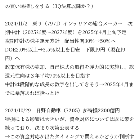
の買い場探しをする（3Q決算以降か？）
2024/11/2 東リ（7971）インテリアの総合メーカー 次
期中計（2025年度～2027年度）を2025年4月上旬予定
次期中計の株主還元方針 配当性向30％→50％へ
DOE2.0％以上→3.5％以上を目安 下限19円（現在19
円）へ
政策保有株の売却、自己株式の取得を弾力的に実施し、総
還元性向は３年平均70％以上を目指す
中計は段階的な成長の数字を出してきそう→2025年4月ま
でに暴落あれば拾っとけ
2024/10/29
日野自動車（7205）が特損2300億円
特損による影響は大きいが、資金対応については既に策を
練っており、決まり次第公表する
→この資金対応が出たタイミングで買えるかどうか判断す