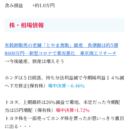
含み損益 +約1.0万円
株・相場情報
米穀卸販売の老舗「とやま食販」破産 負債額は約5億
8600万円…新型コロナで業況悪化 東京商工リサーチ
→今後破産、倒産は増えそう
ホンダは５日続落、持ち分法利益減で今期純利益１４％減
へ下方修正(保有株）
場中決算－6.46％
トヨタ、上期最終は26％減益で着地、未定だった今期配
当は15円増配（保有株）
場中決算+1.72％
トヨタ株を一部売ってホンダ株を買ったが思いっきり裏目
に出る・・・