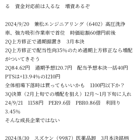
る 資金対応前は入るな 増資あるぞ
2024/9/20 兼松エンジニアリング（6402）高圧洗浄
車、強力吸引作業車で首位 時価総額60億円前後
2Q上方修正で通期据置き 3月本決
2Q上方修正で配当性向35％のため通期上方修正なら増配
がついてきそう
2Q84.62円 通期予想120.7円 配当予想本決一括40円
PTSは+13.94％の1210円
全体相場下落時は買ってもいいかも 1100円以下か？
3Q決算（2月上旬での増配を狙え）12月～1月下旬に入れ
24/9/21 1158円 PER9.6倍 PBR0.86倍 利回り
3.45％
そんな成長企業ではない
2024/8/30 スズケン（9987）医薬品卸 3月本決銘柄