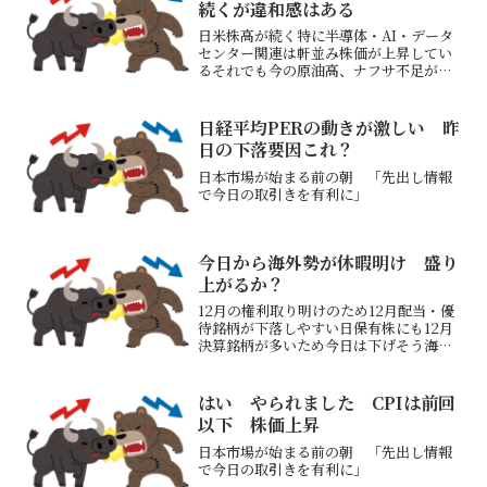
続くが違和感はある
日米株高が続く特に半導体・AI・データ
センター関連は軒並み株価が上昇してい
るそれでも今の原油高、ナフサ不足が続
けば世界の企業業績全体が悪くなる気が
してならないホルムズ海峡が通行できる
ようになるのかどうか？なのだろうがな
日経平均PERの動きが激しい 昨
るのか？トランプ氏、対...
日の下落要因これ？
日本市場が始まる前の朝 「先出し情報
で今日の取引きを有利に」
今日から海外勢が休暇明け 盛り
上がるか？
12月の権利取り明けのため12月配当・優
待銘柄が下落しやすい日保有株にも12月
決算銘柄が多いため今日は下げそう海外
勢が休暇明けとは言えアメリカ時間スタ
ートと考える方がいいだろうポジション
は昨日までに増やした誰が買うのかわか
はい やられました CPIは前回
らないがだれか買い...
以下 株価上昇
日本市場が始まる前の朝 「先出し情報
で今日の取引きを有利に」