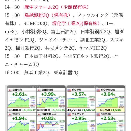
14：30
麻生ファーム2Q（少額保有株）
15：00
鳥越製粉3Q（保有株）
、アップルインタ（元保
有株）、SUMCO3Q、
堺化学工業2Q(保有株）
、I－
ne3Q、小林製薬3Q、富士石油2Q、日本製鋼所2Q、旭ダ
イヤモンド2Q、ジェイイーティー、湖北工業3Q、スズキ
2Q、福井銀行2Q、共立メンテ2Q、ヤマダHD2Q
15：30 日本電子材料2Q、住信SBIネット銀行2Q、ユ
ニ・チャーム3Q
16：00 芦森工業2Q、東京計器2Q