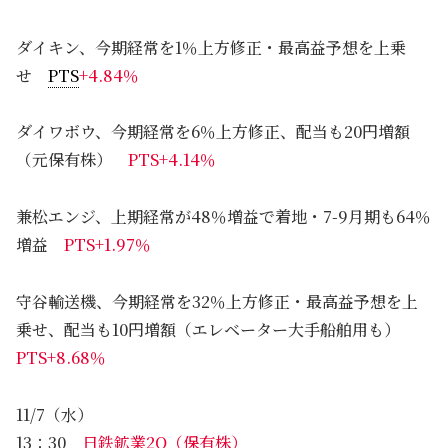
ダイキン、今期経常を1％上方修正・最高益予想を上乗
せ
PTS
+4.84％
ダイワボウ、今期経常を6％上方修正、配当も20円増額
（元保有株）
PTS+4.14％
兼松エンジ、上期経常が48％増益で着地・7-9月期も64％
増益
PTS+1.97％
守谷輸送機、今期経常を32％上方修正・最高益予想を上
乗せ、配当も10円増額（エレベーター大手船舶用も）
PTS+8.68％
11/7（水）
13：30
日鉄鉱業2Q（保有株）