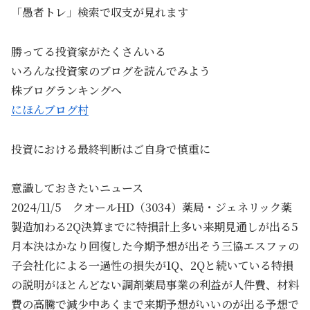
「愚者トレ」検索で収支が見れます
勝ってる投資家がたくさんいる
いろんな投資家のブログを読んでみよう
株ブログランキングへ
にほんブログ村
投資における最終判断はご自身で慎重に
意識しておきたいニュース
2024/11/5 クオールHD（3034）薬局・ジェネリック薬
製造加わる2Q決算までに特損計上多い来期見通しが出る5
月本決はかなり回復した今期予想が出そう三協エスファの
子会社化による一過性の損失が1Q、2Qと続いている特損
の説明がほとんどない調剤薬局事業の利益が人件費、材料
費の高騰で減少中あくまで来期予想がいいのが出る予想で