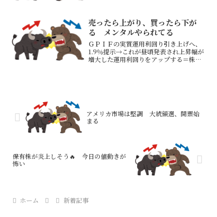
売ったら上がり、買ったら下が
る メンタルやられてる
ＧＰＩＦの実質運用利回り引き上げへ、
1.9％提示→これが昼頃発表され上昇幅が
増大した運用利回りをアップする＝株式
への投資配分を増やす思惑でと思われる
先週金曜日に「日銀利上げがありそう」
を第一の理由に保有株の一部を決済した
ジャパンエンジン（全...
アメリカ市場は堅調 大統領選、開票始
まる
保有株が炎上しそう🔥 今日の値動きが
怖い
ホーム
新着記事