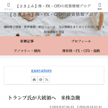
メニュー
検索
適時開示情報・世界情報・前日ニュース、当日情報をまとめてその日に使える
相場情報を発信
新着記事
プロフィール
アノマリー・傾向
保有株・FX・CFD・指数
gusyatore
トランプ氏が大統領へ 米株急騰
2024.11.07,06,43
2026.01.24,03,43