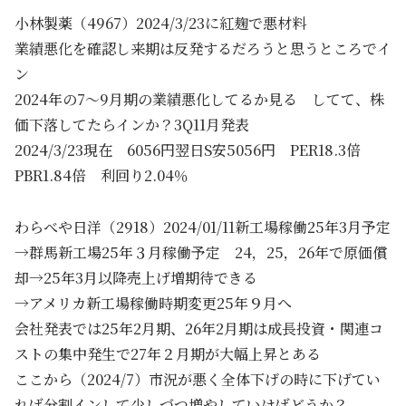
小林製薬（4967）2024/3/23に紅麹で悪材料
業績悪化を確認し来期は反発するだろうと思うところでイ
ン
2024年の7～9月期の業績悪化してるか見る してて、株
価下落してたらインか？3Q11月発表
2024/3/23現在 6056円翌日S安5056円 PER18.3倍
PBR1.84倍 利回り2.04％
わらべや日洋（2918）2024/01/11新工場稼働25年3月予定
→群馬新工場25年３月稼働予定 24，25，26年で原価償
却→25年3月以降売上げ増期待できる
→アメリカ新工場稼働時期変更25年９月へ
会社発表では25年2月期、26年2月期は成長投資・関連コ
ストの集中発生で27年２月期が大幅上昇とある
ここから（2024/7）市況が悪く全体下げの時に下げてい
れば分割インして少しづつ増やしていけばどうか？