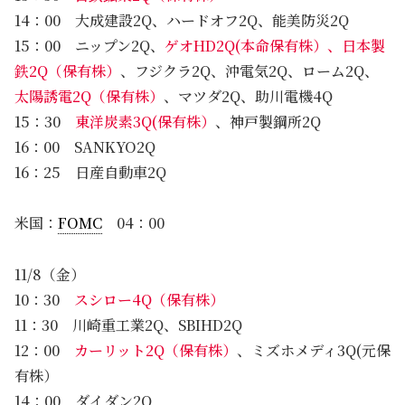
14：00 大成建設2Q、ハードオフ2Q、能美防災2Q
15：00 ニップン2Q、
ゲオHD2Q(本命保有株）、日本製
鉄2Q（保有株）
、フジクラ2Q、沖電気2Q、ローム2Q、
太陽誘電2Q（保有株）
、マツダ2Q、助川電機4Q
15：30
東洋炭素3Q(保有株）
、神戸製鋼所2Q
16：00 SANKYO2Q
16：25 日産自動車2Q
米国：
FOMC
04：00
11/8（金）
10：30
スシロー4Q（保有株）
11：30 川崎重工業2Q、SBIHD2Q
12：00
カーリット2Q（保有株）
、ミズホメディ3Q(元保
有株）
14：00 ダイダン2Q