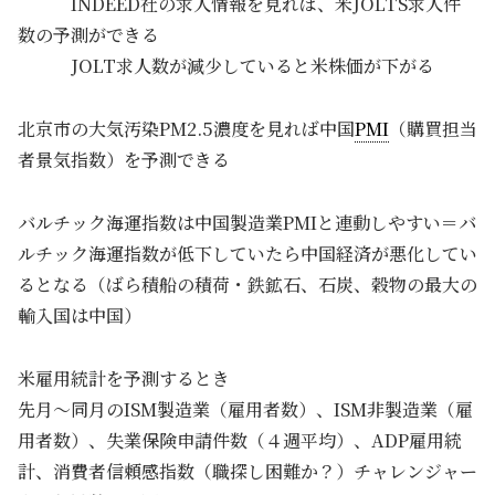
INDEED社の求人情報を見れば、米JOLTS求人件
数の予測ができる
JOLT求人数が減少していると米株価が下がる
北京市の大気汚染PM2.5濃度を見れば中国
PMI
（購買担当
者景気指数）を予測できる
バルチック海運指数は中国製造業PMIと連動しやすい＝バ
ルチック海運指数が低下していたら中国経済が悪化してい
るとなる（ばら積船の積荷・鉄鉱石、石炭、穀物の最大の
輸入国は中国）
米雇用統計を予測するとき
先月～同月のISM製造業（雇用者数）、ISM非製造業（雇
用者数）、失業保険申請件数（４週平均）、ADP雇用統
計、消費者信頼感指数（職探し困難か？）チャレンジャー