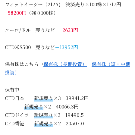
フィットイージー（212A) 決済売り×100株×1717円
+58200円
（残り100株）
ユーロ/ドル 売りなど
+
2623
円
CFD米S500 売りなど
－13952
円
保有株はこちら→
保有株（長期投資）
保有株（短・中期
投資）
保有中
CFD日本
新規売り
×3 39941.2円
新規売り
×2 40066.3円
CFDドイツ
新規売り
×3 19490.5
CFD香港
新規売り
×2 20507.0