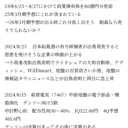
24年6/25～8/27にかけて政策保有株を86億円分売却
25年3月期予想にこれが含まれている
→26年3月期予想が出る時これ分低く出そう 割高なら売
りで入れないか？
2024/8/23 日本総裁選の有力候補者が出馬発表すると
恩恵を受けそうな企業の株価が上がる
→小泉進次郎出馬表明でライドシェアの大和自動車、アデ
ィッシュ、WillSmart、地盤の百貨店さいか屋、地盤の
情報誌タウンニュースなどが出馬表明と同日に急上昇
2024/8/15 萩原電気（7467）中部地盤の電子部品・機
器商社 デンソー向け5割
中計野心的 配当性向30～40％ 1Q122.06円 4Q予想
461.6円
デンソーの決算があってその後に決算がある