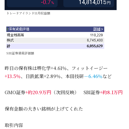
トレードアイランド11月収益額
SBI証券資産評価額
昨日の保有株は堺化学+4.61％、フィットイージー
+13.5％
、日鉄鉱業+2.89％、本田技研
－6.46％
など
GMO証券
+約20.9万円
（次回反映） SBI証券
+約8.1万円
保有金額の大きい銘柄が上げてくれた
取引内容