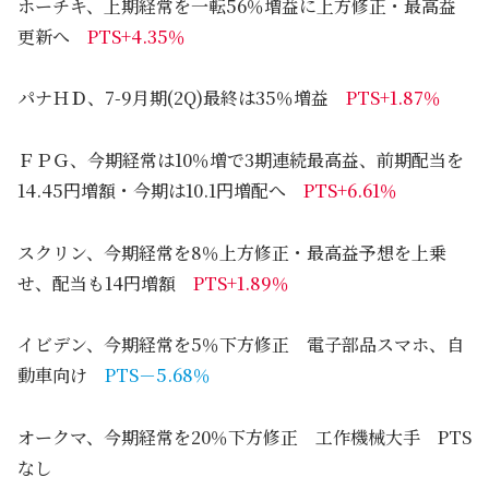
ホーチキ、上期経常を一転56％増益に上方修正・最高益
更新へ
PTS+4.35％
パナＨＤ、7-9月期(2Q)最終は35％増益
PTS+1.87％
ＦＰＧ、今期経常は10％増で3期連続最高益、前期配当を
14.45円増額・今期は10.1円増配へ
PTS+6.61％
スクリン、今期経常を8％上方修正・最高益予想を上乗
せ、配当も14円増額
PTS+1.89％
イビデン、今期経常を5％下方修正 電子部品スマホ、自
動車向け
PTS－5.68％
オークマ、今期経常を20％下方修正 工作機械大手 PTS
なし