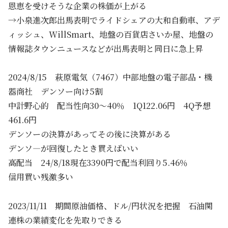
恩恵を受けそうな企業の株価が上がる
→小泉進次郎出馬表明でライドシェアの大和自動車、アデ
ィッシュ、WillSmart、地盤の百貨店さいか屋、地盤の
情報誌タウンニュースなどが出馬表明と同日に急上昇
2024/8/15 萩原電気（7467）中部地盤の電子部品・機
器商社 デンソー向け5割
中計野心的 配当性向30～40％ 1Q122.06円 4Q予想
461.6円
デンソーの決算があってその後に決算がある
デンソ―が回復したとき買えばいい
高配当 24/8/18現在3390円で配当利回り5.46％
信用買い残激多い
2023/11/11 期間原油価格、ドル/円状況を把握 石油関
連株の業績変化を先取りできる