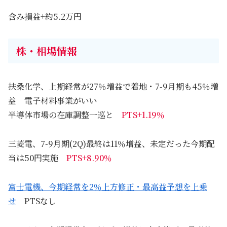
含み損益+約5.2万円
株・相場情報
扶桑化学、上期経常が27％増益で着地・7-9月期も45％増
益 電子材料事業がいい
半導体市場の在庫調整一巡と
PTS+1.19％
三菱電、7-9月期(2Q)最終は11％増益、未定だった今期配
当は50円実施
PTS+8.90％
富士電機、今期経常を2％上方修正・最高益予想を上乗
せ
PTSなし