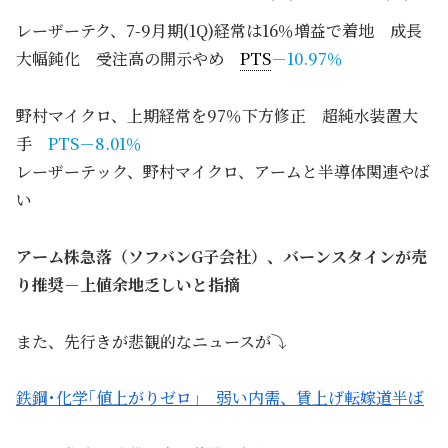
レーザーテク、7-9月期(1Q)経常は16％増益で着地 成長
大幅鈍化 受注高の開示やめ
PTS
－10.97％
野村マイクロ、上期経常を97％下方修正 超純水装置大
手
PTS－8.01％
レーザーテック、野村マイクロ、アームと半導体関連やば
い
アーム株急落（ソフバンG子会社）、バーンスタインが売
り推奨－上値余地乏しいと指摘
また、先行きが悲観的なニュースが⤵
鉄鋼･化学｢値上がりゼロ｣ 弱い内需、賃上げ転嫁道半ば