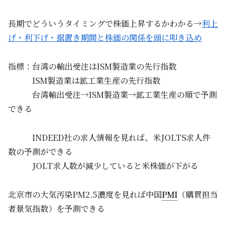
長期でどういうタイミングで株価上昇するかわかる→
利上
げ・利下げ・据置き期間と株価の関係を頭に叩き込め
指標：台湾の輸出受注はISM製造業の先行指数
ISM製造業は鉱工業生産の先行指数
台湾輸出受注→ISM製造業→鉱工業生産の順で予測
できる
INDEED社の求人情報を見れば、米JOLTS求人件
数の予測ができる
JOLT求人数が減少していると米株価が下がる
北京市の大気汚染PM2.5濃度を見れば中国
PMI
（購買担当
者景気指数）を予測できる