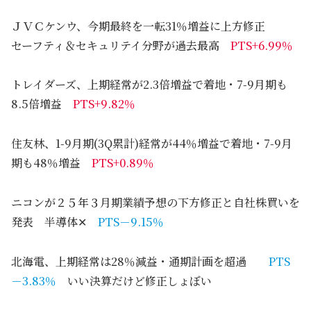
ＪＶＣケンウ、今期最終を一転31％増益に上方修正
セーフティ＆セキュリテイ分野が過去最高
PTS+6.99％
トレイダーズ、上期経常が2.3倍増益で着地・7-9月期も
8.5倍増益
PTS+9.82％
住友林、1-9月期(3Q累計)経常が44％増益で着地・7-9月
期も48％増益
PTS+0.89％
ニコンが２５年３月期業績予想の下方修正と自社株買いを
発表 半導体✕
PTS－9.15％
北海電、上期経常は28％減益・通期計画を超過
PTS
－3.83％
いい決算だけど修正しょぼい