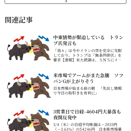
X
関連記事
中東情勢が緊迫している トラン
プ氏発言も
「我々」は今やイランの空を完全に支配
しており、トランプは「無条件降伏」を
要求【速報】米大統領は、ＳＮＳにイラ
ン最高指導者を少なくとも今は殺害しな
いと投稿したイランとの核開発・停戦協
議、応じなければ大型爆弾「バンカーバ
米市場でアームがまた急騰 ソフ
スター」で攻撃検討→トラ...
バンGが上がりそう
日本市場が始まる前の朝 「先出し情報
で今日の取引きを有利に」
3営業日で日経-4604円大暴落も
夜間反発中
3/4（水）の日経平均株価は－2033円
（－3.61％）の54246円 日本株市場暴