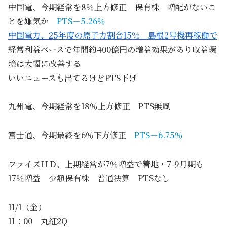
中国電、今期経常を8％上方修正 保有株 増配がないこ
とを嫌気か
PTS－5.26％
中国電力、25年度の原子力割合15% 島根2号機再稼働で
経常利益ベースで年間約400億円の増益効果があり収益環
境は大幅に改善する
いいニュースも出てるけどPTS下げ
九州電、今期経常を18％上方修正 PTS無風
富士通、今期最終を6％下方修正
PTS－6.75％
ファイズＨＤ、上期経常が7％増益で着地・7-9月期も
17％増益 少額保有株 普通決算 PTSなし
11/1（金）
11：00 丸紅2Q