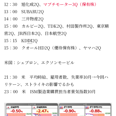
12：30 旭化成2Q、
マブチモーター3Q（保有株）
13：00 SUBARU2Q
14：00 三井物産2Q
15：00 カルビー2Q、TDK2Q、村田製作所2Q、東京精
密2Q、JR西日本2Q、日本航空2Q
15：15 KD
DI
2Q
15：30 クオールHD2Q（優待保有株）、ヤマハ2Q
米国：シェブロン、エクソンモービル
21：30 米 平均時給、雇用者数、失業率10月→今回ハ
リケーン、ストライキの影響でるかも
23：00 米 ISM製造業購買担当者景気指数10月