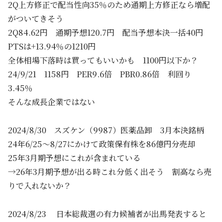
2Q上方修正で配当性向35％のため通期上方修正なら増配
がついてきそう
2Q84.62円 通期予想120.7円 配当予想本決一括40円
PTSは+13.94％の1210円
全体相場下落時は買ってもいいかも 1100円以下か？
24/9/21 1158円 PER9.6倍 PBR0.86倍 利回り
3.45％
そんな成長企業ではない
2024/8/30 スズケン（9987）医薬品卸 3月本決銘柄
24年6/25～8/27にかけて政策保有株を86億円分売却
25年3月期予想にこれが含まれている
→26年3月期予想が出る時これ分低く出そう 割高なら売
りで入れないか？
2024/8/23 日本総裁選の有力候補者が出馬発表すると