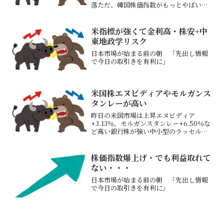
落ただ、韓国株価指数がもっとやばい
（日経平均株価は－3.61％）韓国は一昨
日指数で－7％超、昨日は－12％超ととん
でもない下落となった午前中にサーキッ
米指標が強くて金利高・株安+中
トブレ...
東地政学リスク
日本市場が始まる前の朝 「先出し情報
で今日の取引きを有利に」
米国株エヌビディアやモルガンス
タンレーが高い
昨日の米国市場は上昇エヌビディア
+3.13％、モルガンスタンレー+6.50％な
ど高い銀行株が強い中小型のラッセル
2000が+1.64％と高い引用元：世界の株
価トレードアイランド10月収益額SBI証
券資産評価額昨日の保有株は中国電力
株価指数爆上げ・でも利益取れて
+3.45...
ない・・・
日本市場が始まる前の朝 「先出し情報
で今日の取引きを有利に」