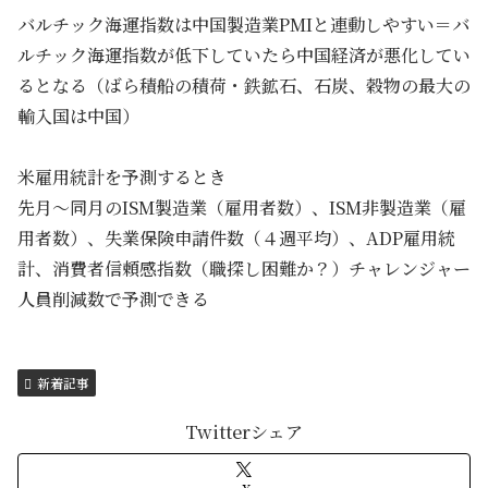
バルチック海運指数は中国製造業PMIと連動しやすい＝バ
ルチック海運指数が低下していたら中国経済が悪化してい
るとなる（ばら積船の積荷・鉄鉱石、石炭、穀物の最大の
輸入国は中国）
米雇用統計を予測するとき
先月～同月のISM製造業（雇用者数）、ISM非製造業（雇
用者数）、失業保険申請件数（４週平均）、ADP雇用統
計、消費者信頼感指数（職探し困難か？）チャレンジャー
人員削減数で予測できる
新着記事
Twitterシェア