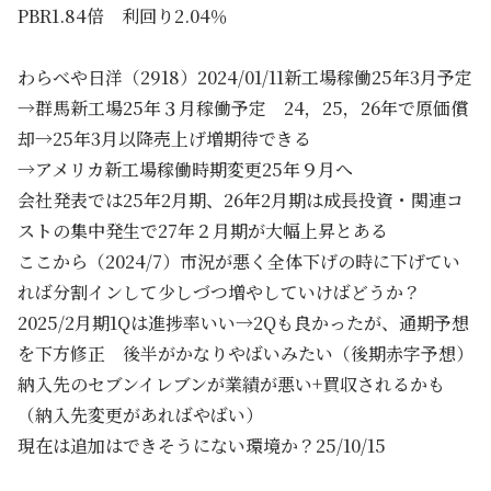
PBR1.84倍 利回り2.04％
わらべや日洋（2918）2024/01/11新工場稼働25年3月予定
→群馬新工場25年３月稼働予定 24，25，26年で原価償
却→25年3月以降売上げ増期待できる
→アメリカ新工場稼働時期変更25年９月へ
会社発表では25年2月期、26年2月期は成長投資・関連コ
ストの集中発生で27年２月期が大幅上昇とある
ここから（2024/7）市況が悪く全体下げの時に下げてい
れば分割インして少しづつ増やしていけばどうか？
2025/2月期1Qは進捗率いい→2Qも良かったが、通期予想
を下方修正 後半がかなりやばいみたい（後期赤字予想）
納入先のセブンイレブンが業績が悪い+買収されるかも
（納入先変更があればやばい）
現在は追加はできそうにない環境か？25/10/15