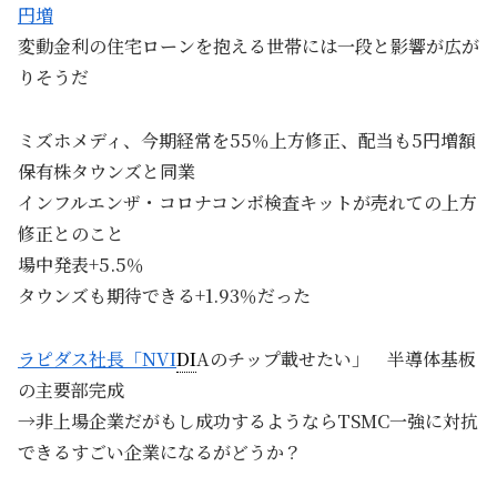
円増
変動金利の住宅ローンを抱える世帯には一段と影響が広が
りそうだ
ミズホメディ、今期経常を55％上方修正、配当も5円増額
保有株タウンズと同業
インフルエンザ・コロナコンボ検査キットが売れての上方
修正とのこと
場中発表+5.5％
タウンズも期待できる+1.93％だった
ラピダス社長「NVI
DI
Aのチップ載せたい」 半導体基板
の主要部完成
→非上場企業だがもし成功するようならTSMC一強に対抗
できるすごい企業になるがどうか？