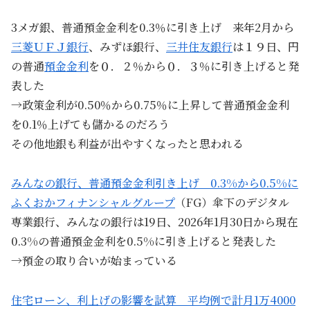
3メガ銀、普通預金金利を0.3％に引き上げ 来年2月から
三菱ＵＦＪ銀行
、みずほ銀‍行、
三井住友銀行
は１９日、円
の普⁠通
預金金利
を０．２％から０．３％に‍引き上げると発
表した
→政策金利が0.50％から0.75％に上昇して普通預金金利
を0.1％上げても儲かるのだろう
その他地銀も利益が出やすくなったと思われる
みんなの銀行、普通預金金利引き上げ 0.3%から0.5%に
ふくおかフィナンシャルグループ
（FG）傘下のデジタル
専業銀行、みんなの銀行は19日、2026年1月30日から現在
0.3%の普通預金金利を0.5%に引き上げると発表した
→預金の取り合いが始まっている
住宅ローン、利上げの影響を試算 平均例で計月1万4000