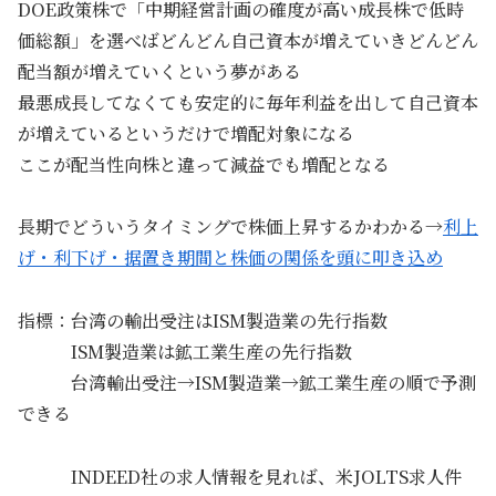
DOE政策株で「中期経営計画の確度が高い成長株で低時
価総額」を選べばどんどん自己資本が増えていきどんどん
配当額が増えていくという夢がある
最悪成長してなくても安定的に毎年利益を出して自己資本
が増えているというだけで増配対象になる
ここが配当性向株と違って減益でも増配となる
長期でどういうタイミングで株価上昇するかわかる→
利上
げ・利下げ・据置き期間と株価の関係を頭に叩き込め
指標：台湾の輸出受注はISM製造業の先行指数
ISM製造業は鉱工業生産の先行指数
台湾輸出受注→ISM製造業→鉱工業生産の順で予測
できる
INDEED社の求人情報を見れば、米JOLTS求人件