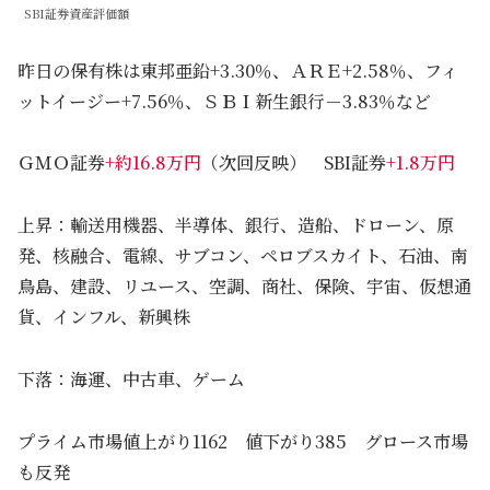
SBI証券資産評価額
昨日の保有株は東邦亜鉛+3.30％、ＡＲＥ+2.58％、フィ
ットイージー+7.56％、ＳＢＩ新生銀行－3.83％など
ＧＭＯ証券
+約16.8万円
（次回反映） SBI証券
+1.8万円
上昇：輸送用機器、半導体、銀行、造船、ドローン、原
発、核融合、電線、サブコン、ペロブスカイト、石油、南
鳥島、建設、リユース、空調、商社、保険、宇宙、仮想通
貨、インフル、新興株
下落：海運、中古車、ゲーム
プライム市場値上がり1162 値下がり385 グロース市場
も反発