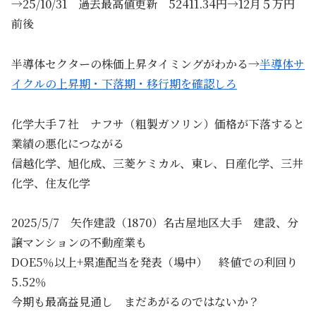
→25/10/31 過去最高値更新 52411.34円→12月５万円
前後
半導体セクターの株価上昇タイミングがわかる→
半導体サ
イクルの上昇期・下落期・移行期を確認しろ
化学大手７社 ナフサ（粗製ガソリン）価格が下落すると
業績の悪化につながる
信越化学、旭化成、三菱ケミカル、東レ、日産化学、三井
化学、住友化学
2025/5/7 矢作建設（1870）名古屋地区大手 建設、分
譲マンションの不動産業も
DOE5％以上+累進配当を発表（場中） 終値での利回り
5.52％
今期も最高益見通し まだあがるのではないか？