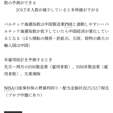
数の予測ができる
JOLT求人数が減少していると米株価が下がる
バルチック海運指数は中国製造業
PMI
と連動しやすい＝バ
ルチック海運指数が低下していたら中国経済が悪化してい
るとなる（ばら積船の積荷・鉄鉱石、石炭、穀物の最大の
輸入国は中国）
米雇用統計を予測するとき
先月～同月のISM製造業（雇用者数）、ISM非製造業（雇
用者数）、失業保険
NISA
口座保有株の買値利回り・配当金額状況25/12/7現在
（ブログ中盤にあり）