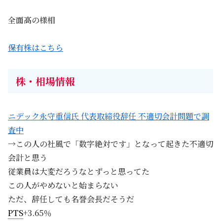
全面高の様相
保有株はこちら
株・相場情報
ニデック永守重信氏 代表取締役辞任 不適切会計問題で調
査中
→この人の社風で「数字絶対です」となって起きた不適切
会計と思う
従業員は大変だろうなとずっと思ってた
この人がやめないと始まらない
ただ、辞任しても名誉会長だそうだ
PTS
+3.65％