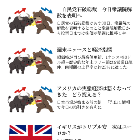
自民党石破総裁 今日衆議院解
散を表明へ
自民党の石破総裁はあす30日、衆議院の
解散を表明するとのこと衆議院解散日か
ら投票日までは株価が堅調に推移しやす
い10/15公示、10/27投開票となりそう日
本株は週明け下落も、円高向かい風－石
破氏が金融正常化容認の観測→為替の動
週末ニュースと経済指標
きは見ておき...
銀価格が再び最高値更新、1オンス=80ド
ル超－歴史的な年末ラリー銀は6営業日続
伸。同期間の上昇率は約25%に達した→
中国が輸出規制を新たに発表したとのこ
とただ短期的な過熱感もありいろいろな
工業製品に使われているため価格上昇は
危険と思うXのポ...
アメリカの実態経済は悪くなって
きた どう捉える？
日本市場が始まる前の朝 「先出し情報
で今日の取引きを有利に」
イギリスがトリプル安 次はユー
ロか？