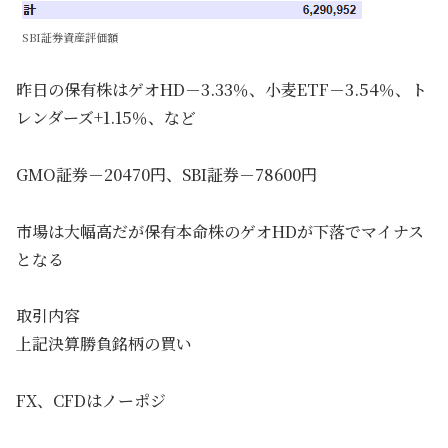
SBI証券資産評価額
昨日の保有株はゲオHD－3.33％、小麦ETF－3.54％、ト
レンダーズ+1.15％、など
GMO証券－20470円、SBI証券－78600円
市場は大幅高だが保有本命株のゲオHDが下落でマイナス
となる
取引内容
上記決算勝負銘柄の買い
FX、CFDはノーポジ