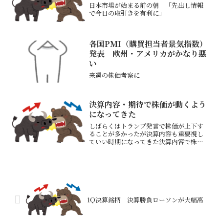
日本市場が始まる前の朝 「先出し情報
で今日の取引きを有利に」
各国PMI（購買担当者景気指数）
発表 欧州・アメリカがかなり悪
い
来週の株価考察に
決算内容・期待で株価が動くよう
になってきた
しばらくはトランプ発言で株価が上下す
ることが多かったが決算内容も重要視し
ていい時期になってきた決算内容で株価
が動いてくれないと自分のやってること
が無意味増配や割安になるいい数字を出
した企業は株価が上がってくれ来週から
５月15日までが決算発表...
1Q決算銘柄 決算勝負ローソンが大幅高