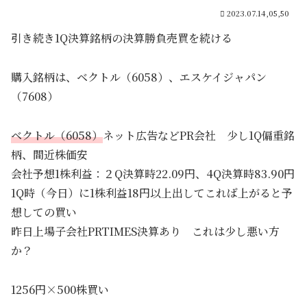
2023.07.14,05,50
引き続き1Q決算銘柄の決算勝負売買を続ける
購入銘柄は、ベクトル（6058）、エスケイジャパン
（7608）
ベクトル（6058）
ネット広告などPR会社 少し1Q偏重銘
柄、間近株価安
会社予想1株利益：２Q決算時22.09円、4Q決算時83.90円
1Q時（今日）に1株利益18円以上出してこれば上がると予
想しての買い
昨日上場子会社PRTIMES決算あり これは少し悪い方
か？
1256円×500株買い