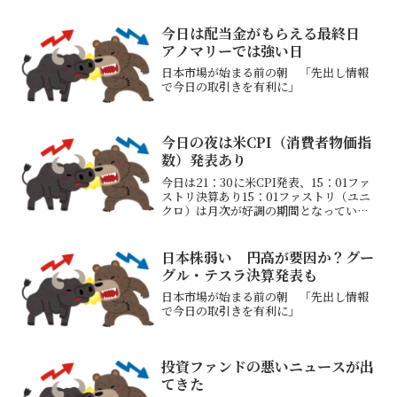
今日は配当金がもらえる最終日
アノマリーでは強い日
日本市場が始まる前の朝 「先出し情報
で今日の取引きを有利に」
今日の夜は米CPI（消費者物価指
数）発表あり
今日は21：30に米CPI発表、15：01ファ
ストリ決算あり15：01ファストリ（ユニ
クロ）は月次が好調の期間となっている
ためいい決算が予想される株価も現在最
高値圏なため利益確定売りが出る可能性
もあるし、空売り残が多いため踏み上げ
日本株弱い 円高が要因か？グー
上昇の可能...
グル・テスラ決算発表も
日本市場が始まる前の朝 「先出し情報
で今日の取引きを有利に」
投資ファンドの悪いニュースが出
てきた