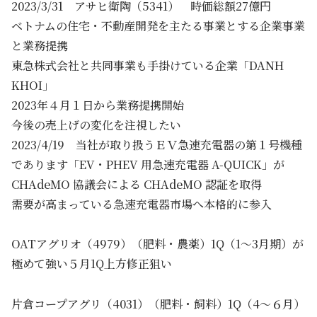
2023/3/31 アサヒ衛陶（5341） 時価総額27億円
ベトナムの住宅・不動産開発を主たる事業とする企業事業
と業務提携
東急株式会社と共同事業も手掛けている企業「DANH
KHOI」
2023年４月１日から業務提携開始
今後の売上げの変化を注視したい
2023/4/19 当社が取り扱うＥＶ急速充電器の第１号機種
であります「EV・PHEV 用急速充電器 A-QUICK」が
CHAdeMO 協議会による CHAdeMO 認証を取得
需要が高まっている急速充電器市場へ本格的に参入
OATアグリオ（4979）（肥料・農薬）1Q（1～3月期）が
極めて強い５月1Q上方修正狙い
片倉コープアグリ（4031）（肥料・飼料）1Q（4～６月）