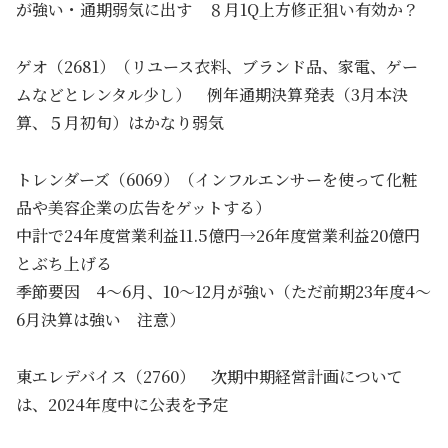
が強い・通期弱気に出す ８月1Q上方修正狙い有効か？
ゲオ（2681）（リユース衣料、ブランド品、家電、ゲー
ムなどとレンタル少し） 例年通期決算発表（3月本決
算、５月初旬）はかなり弱気
トレンダーズ（6069）（インフルエンサーを使って化粧
品や美容企業の広告をゲットする）
中計で24年度営業利益11.5億円→26年度営業利益20億円
とぶち上げる
季節要因 4～6月、10～12月が強い（ただ前期23年度4～
6月決算は強い 注意）
東エレデバイス（2760） 次期中期経営計画について
は、2024年度中に公表を予定