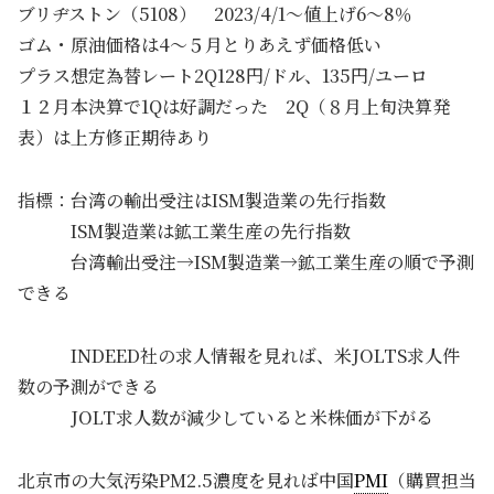
ブリヂストン（5108） 2023/4/1～値上げ6～8％
ゴム・原油価格は4～５月とりあえず価格低い
プラス想定為替レート2Q128円/ドル、135円/ユーロ
１２月本決算で1Qは好調だった 2Q（８月上旬決算発
表）は上方修正期待あり
指標：台湾の輸出受注はISM製造業の先行指数
ISM製造業は鉱工業生産の先行指数
台湾輸出受注→ISM製造業→鉱工業生産の順で予測
できる
INDEED社の求人情報を見れば、米JOLTS求人件
数の予測ができる
JOLT求人数が減少していると米株価が下がる
北京市の大気汚染PM2.5濃度を見れば中国
PMI
（購買担当