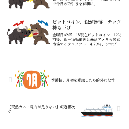
で今日の取引きを有利に」
ビットコイン、銀が暴落 テック
株も下げ
金曜日AM5：18現在ビットコイン－12％
前後、銀－16％前後と暴落アメリカ株式
市場マイクロソフト－4.79％、アマゾン
－4.47％、テスラ－2.72％、クラウドス
トライク－8.12％、オラクル－6.83％、
コアウィーブ－7.64％など大き...
季節性、月初を意識したら的外れな件
【天然ガス・電力が足りない】報道相次
ぐ