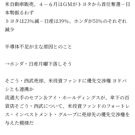
米自動車販売、４－６月はＧＭがトヨタから首位奪還－日
本勢振るわず
トヨタは23％減－日産は39％、ホンダが51％のそれぞれ
減少
半導体不足が主な原因とのこと
→ホンダ・日産月曜下落しそう
そごう・西武売却、米投資ファンドに優先交渉権 ヨドバ
シとも連携か
流通大手のセブン＆アイ・ホールディングスが、傘下の百
貨店そごう・西武について、米投資ファンドのフォートレ
ス・インベストメント・グループに売却先の優先交渉権を
与えた模様だ