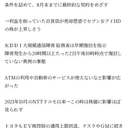
条件を詰めて、8月末までに最終的な契約をめざす
→利益を削っていた百貨店が売却思惑でセブン＆アイHD
の株が上昇しそう
ＫＤＤＩ大規模通信障害 総務省は早期復旧を指示
障害発生から20時間以上たった2日午後10時時点で復旧し
ていない異例の事態
ATMの利用や自動車のサービスが使えないなど影響が広
がった
2021年10月のNTTドコモ以来→この時は株価に影響ほぼ
見られず
トヨタもＥＶ税控除の適用上限到達、テスラやＧＭに続き