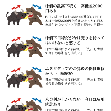
響なしベッセント米財務長官、日本に
「通貨目標求めず」→前日までの予想で
株価の乱高下続く 高低差2000
ドル/円120円を提示か...
円あり
昨日の寄り付き前AM8:00過ぎにCFD日
本は一時58600円を超えたそこから日本
市場引けまでずっと下落を続けて日経平
均株価は56363円で引けそれでも前日比
+2110.26円の大幅上昇その後アメリカ時
間には反発し、CFD日本は57240円...
株価下目線だが今は売りを持って
はいけないと感じる
日本市場が始まる前の朝 「先出し情報
で今日の取引きを有利に」
エヌビディアの決算後の株価推移
から下目線継続
日本市場が始まる前の朝 「先出し情報
で今日の取引きを有利に」
米金利が上がらない 今日は雇用
統計あり
日本市場が始まる前の朝 「先出し情報