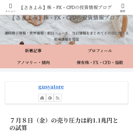
メニュー
検索
適時開示情報・世界情報・前日ニュース、当日情報をまとめてその日に使える
相場情報を発信
新着記事
プロフィール
アノマリー・傾向
保有株・FX・CFD・指数
gusyatore
７月８日（金）の売り圧力は約1.1兆円と
の試算