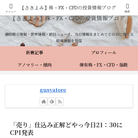
メニュー
検索
適時開示情報・世界情報・前日ニュース、当日情報をまとめてその日に使える
相場情報を発信
新着記事
プロフィール
アノマリー・傾向
保有株・FX・CFD・指数
gusyatore
「売り」仕込み正解どやっ今日21：30に
CPI発表