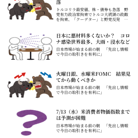
落
トルコリラ最安値、株・債券も急落 野
党有力政治家拘束でトルコ大統領の政敵
を拘束、「クーデター」と野党反発 通
貨最安値１９日の外国為替市場でトルコ
リラが対ドルで一時１２．７％下落し、
過去最安値となる１ドル＝４２リラを付
日本に悪材料多くないか？ コロ
けたトルコ当局が野党の有...
ナ感染世界最多、大雨・浸水など
日本市場が始まる前の朝 「先出し情報
で今日の取引きを有利に」
火曜日銀、水曜米FOMC 結果見
てから動くべきか
日本市場が始まる前の朝 「先出し情報
で今日の取引きを有利に」
7/13（水）米消費者物価指数まで
は予測が困難
日本市場が始まる前の朝 「先出し情報
で今日の取引きを有利に」