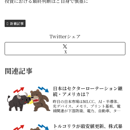
投資における最終判断はご自身で慎重に
新着記事
Twitterシェア
X
関連記事
日本はセクターローテーション継
続・アメリカは？
昨日の日本市場はMLCC、AI・半導体、
光デバイス、メモリ、プリント基板、電
線関連が下落防衛、電力、自動車、タイ
ヤ、空調、電気工事、建設、商社、銀
行、保険、レアアース、造船、IP、グロ
ース市場銘柄などが上昇先週起こった変
トルコリラが最安値更新、株式暴
化が継続して日本市場...