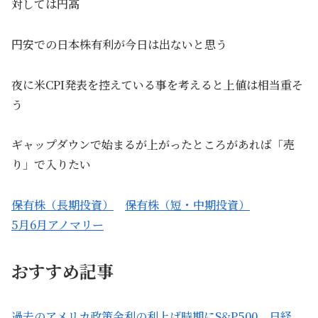
対しては円高
円安での日本株有利が今日は出ないと思う
夜に米CPI発表を控えている事を考えると上値は相当重そ
う
ギャップダウンで始まるが上がったところがあれば「売
り」で入りたい
保有株（長期投資）
保有株（短・中期投資）
5月6月アノマリー
おすすめ記事
過去のアメリカ政策金利の利上げ時期にS&P500、日経