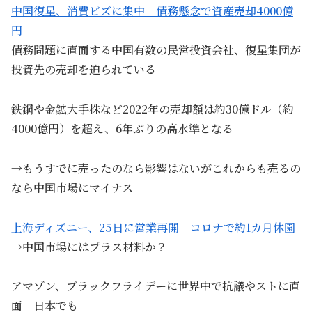
中国復星、消費ビズに集中 債務懸念で資産売却4000億
円
債務問題に直面する中国有数の民営投資会社、復星集団が
投資先の売却を迫られている
鉄鋼や金鉱大手株など2022年の売却額は約30億ドル（約
4000億円）を超え、6年ぶりの高水準となる
→もうすでに売ったのなら影響はないがこれからも売るの
なら中国市場にマイナス
上海ディズニー、25日に営業再開 コロナで約1カ月休園
→中国市場にはプラス材料か？
アマゾン、ブラックフライデーに世界中で抗議やストに直
面－日本でも