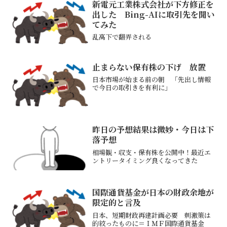
新電元工業株式会社が下方修正を
出した Bing-AIに取引先を聞い
てみた
乱高下で翻弄される
止まらない保有株の下げ 放置
日本市場が始まる前の朝 「先出し情報
で今日の取引きを有利に」
昨日の予想結果は微妙・今日は下
落予想
相場観・収支・保有株を公開中！最近エ
ントリータイミング良くなってきた
国際通貨基金が日本の財政余地が
限定的と言及
日本、短期財政再建計画必要 刺激策は
的絞ったものに＝ＩＭＦ国際通貨基金