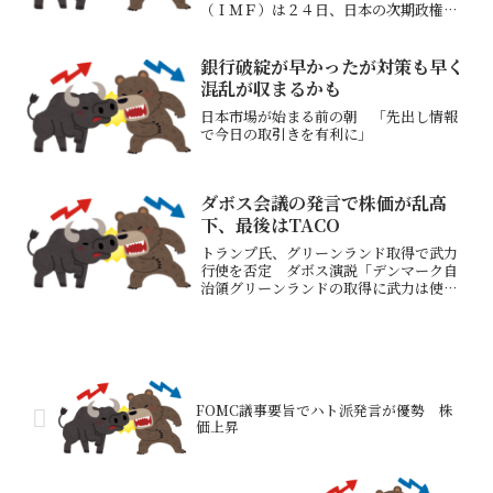
（ＩＭＦ）は２４日、日本の次期政権は
短期的な財政再建計画を明確に示す必要
があるとの見方を示したまた、経済ショ
ックに対する財政刺激策は一時的なもの
銀行破綻が早かったが対策も早く
とし、最も脆弱な世帯や企業...
混乱が収まるかも
日本市場が始まる前の朝 「先出し情報
で今日の取引きを有利に」
ダボス会議の発言で株価が乱高
下、最後はTACO
トランプ氏、グリーンランド取得で武力
行使を否定 ダボス演説「デンマーク自
治領グリーンランドの取得に武力は使わ
ない」「株式市場の下落はたいしたこと
ない、株価は倍増する」トランプ大統領
のこの発言で世界の株価が一時上昇英首
相、トランプ氏の圧力に「...
FOMC議事要旨でハト派発言が優勢 株
価上昇