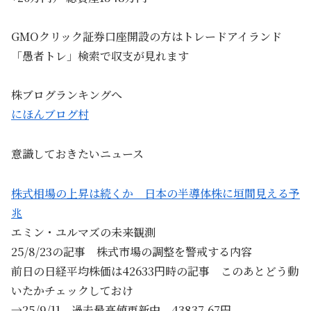
GMOクリック証券口座開設の方はトレードアイランド
「愚者トレ」検索で収支が見れます
株ブログランキングへ
にほんブログ村
意識しておきたいニュース
株式相場の上昇は続くか 日本の半導体株に垣間見える予
兆
エミン・ユルマズの未来観測
25/8/23の記事 株式市場の調整を警戒する内容
前日の日経平均株価は42633円時の記事 このあとどう動
いたかチェックしておけ
→25/9/11 過去最高値更新中 43837.67円