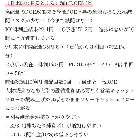
（将来的な目安とする）
現在DOE8.1％
高配当のDOE政策株で今後DOE上昇の余地もあるため減
配リスクが少ない（今まで減配はない）
1Q1株利益結果29.4円 4Q予想151.2円 進捗は悪いが1Q
時に上方修正している
9月末に中間配当35円あり（買値からは利回り約2.1％
分）
25/9/15現在 株価1637円 PER10.69倍 PBR1.8倍 利回
り4.58％
時価総額110億円 減配回数0回 財務健全 高ROE
人材派遣のため大型の設備投資は必要なく営業キャッシュ
フローの積み上げがほぼそのままフリーキャッシュフロー
につながる
＝利益剰余金が積み上がりやすい
＝BPS（1株あたり純資産）が増加しやすい
＝DOE（配当金/BPS)は低下しやすい