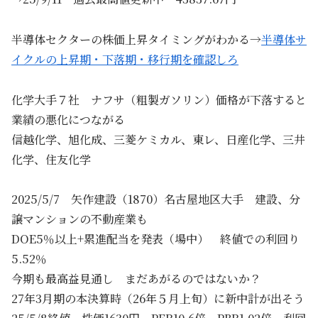
半導体セクターの株価上昇タイミングがわかる→
半導体サ
イクルの上昇期・下落期・移行期を確認しろ
化学大手７社 ナフサ（粗製ガソリン）価格が下落すると
業績の悪化につながる
信越化学、旭化成、三菱ケミカル、東レ、日産化学、三井
化学、住友化学
2025/5/7 矢作建設（1870）名古屋地区大手 建設、分
譲マンションの不動産業も
DOE5％以上+累進配当を発表（場中） 終値での利回り
5.52％
今期も最高益見通し まだあがるのではないか？
27年3月期の本決算時（26年５月上旬）に新中計が出そう