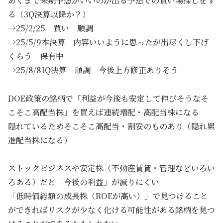
あくまで来期予想がいいのが出る予想での買い場探しをす
る（3Q決算以降か？）
→25/2/25 買い 順調
→25/5/9本決算 内容いいように思ったが出尽くし下げ
くらう 保有中
→25/8/81Q決算 順調 今後上方修正ありそう
DOE政策の銘柄で「利益が今後も安定して伸びそうなそ
こそこ高配当株」を買えば連続増配・高配当株になる
隠れているためそこそこ高配当・割安のものあり（隠れ累
進配当株になる）
ストックビジネスや安定株（不動産賃貸・管理などいろい
ろある）だと「今後の利益」が減りにくい
「低時価総額の成長株（ROEが高い）」で見つけること
ができればリスクが少なく化ける可能性がある銘柄を見つ