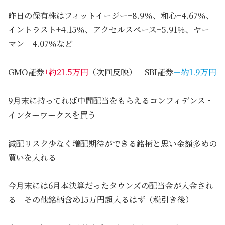
昨日の保有株はフィットイージー+8.9％、和心+4.67％、
イントラスト+4.15％、アクセルスペース+5.91％、ヤー
マン－4.07％など
GMO証券
+約21.5万円
（次回反映） SBI証券
－約1.9万円
9月末に持ってれば中間配当をもらえるコンフィデンス・
インターワークスを買う
減配リスク少なく増配期待ができる銘柄と思い金額多めの
買いを入れる
今月末には6月本決算だったタウンズの配当金が入金され
る その他銘柄含め15万円超入るはず（税引き後）