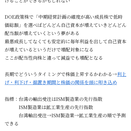
けることができるかもしれない
DOE政策株で「中期経営計画の確度が高い成長株で低時
価総額」を選べばどんどん自己資本が増えていきどんどん
配当額が増えていくという夢がある
最悪成長してなくても安定的に毎年利益を出して自己資本
が増えているというだけで増配対象になる
ここが配当性向株と違って減益でも増配となる
長期でどういうタイミングで株価上昇するかわかる→
利上
げ・利下げ・据置き期間と株価の関係を頭に叩き込め
指標：台湾の輸出受注はISM製造業の先行指数
ISM製造業は鉱工業生産の先行指数
台湾輸出受注→ISM製造業→鉱工業生産の順で予測
できる