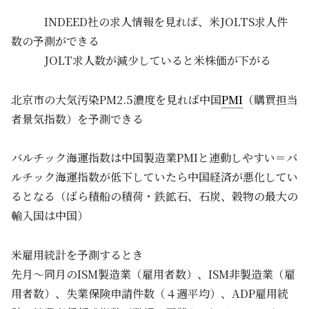
INDEED社の求人情報を見れば、米JOLTS求人件
数の予測ができる
JOLT求人数が減少していると米株価が下がる
北京市の大気汚染PM2.5濃度を見れば中国
PMI
（購買担当
者景気指数）を予測できる
バルチック海運指数は中国製造業PMIと連動しやすい＝バ
ルチック海運指数が低下していたら中国経済が悪化してい
るとなる（ばら積船の積荷・鉄鉱石、石炭、穀物の最大の
輸入国は中国）
米雇用統計を予測するとき
先月～同月のISM製造業（雇用者数）、ISM非製造業（雇
用者数）、失業保険申請件数（４週平均）、ADP雇用統