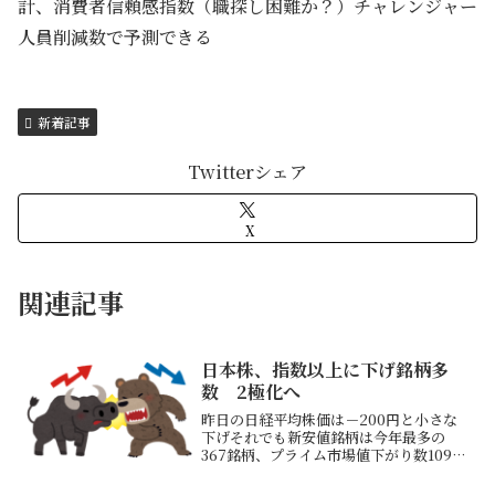
計、消費者信頼感指数（職探し困難か？）チャレンジャー
人員削減数で予測できる
新着記事
Twitterシェア
X
関連記事
日本株、指数以上に下げ銘柄多
数 2極化へ
昨日の日経平均株価は－200円と小さな
下げそれでも新安値銘柄は今年最多の
367銘柄、プライム市場値下がり数1091
銘柄と多い上げているのは半導体関連の
一部キオクシア、ソフトバンクG、アドバ