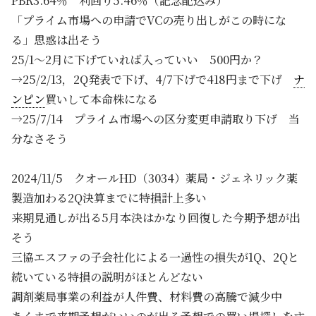
PBR3.64％ 利回り5.46％（記念配込み）
「プライム市場への申請でVCの売り出しがこの時にな
る」思惑は出そう
25/1～2月に下げていれば入っていい 500円か？
→25/2/13，2Q発表で下げ、4/7下げで418円まで下げ
ナ
ンピン
買いして本命株になる
→25/7/14 プライム市場への区分変更申請取り下げ 当
分なさそう
2024/11/5 クオールHD（3034）薬局・ジェネリック薬
製造加わる2Q決算までに特損計上多い
来期見通しが出る5月本決はかなり回復した今期予想が出
そう
三協エスファの子会社化による一過性の損失が1Q、2Qと
続いている特損の説明がほとんどない
調剤薬局事業の利益が人件費、材料費の高騰で減少中