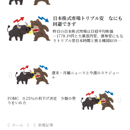
日本株式市場トリプル安 なにも
回避できず
昨日の日本株式市場は日経平均株価
―1778.19円と大暴落円安、債券安にもな
りトリプル安日本時間と被る韓国KOSPI
がひどかった（月曜祝日で休場だった影
響もあり）韓国指数が下げ止まらないも
のだから日本も下げるという展開続く欧
州市場も暴落保有...
週末・月曜ニュースと今週のスケジュー
ル
FOMC 0.25％の利下げ決定 少額の売
りをいれた
ホーム
新着記事