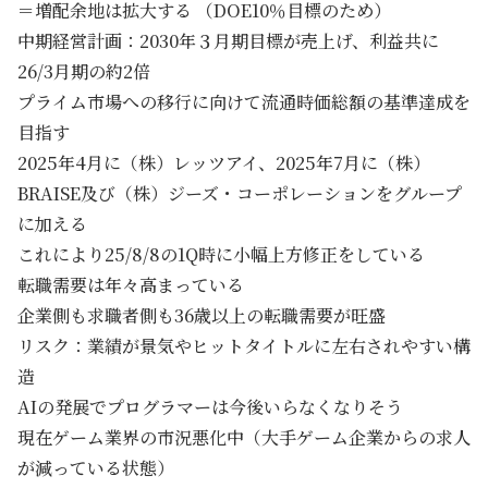
＝増配余地は拡大する （DOE10％目標のため）
中期経営計画：2030年３月期目標が売上げ、利益共に
26/3月期の約2倍
プライム市場への移行に向けて流通時価総額の基準達成を
目指す
2025年4月に（株）レッツアイ、2025年7月に（株）
BRAISE及び（株）ジーズ・コーポレーションをグループ
に加える
これにより25/8/8の1Q時に小幅上方修正をしている
転職需要は年々高まっている
企業側も求職者側も36歳以上の転職需要が旺盛
リスク：業績が景気やヒットタイトルに左右されやすい構
造
AIの発展でプログラマーは今後いらなくなりそう
現在ゲーム業界の市況悪化中（大手ゲーム企業からの求人
が減っている状態）