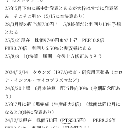
う→2ストップした
25年5月下旬に新中計発表とあるが大枠はすでに発表済
み そこそこ強い（5/15に本決算あり）
28/3月期の配当額730円！ 5/8終値だと利回り13％予想
となる
25/5/21現在 株価9740円まで上昇 PER10.8倍
PBR0.70倍 利回り6.50％と割安感はある
25/8/8 1Q決算 順調 今後上方修正ありそう
2024/12/14 タウンズ（197A)検査・研究用医薬品（コロ
ナ・インフル・マイコプラズマなど）
24/6/20上場 6月本決算 配当性向30％（今期記念配あ
り）
25年7月に新工場完成（生産能力3倍）（稼働は同12月に
なると3Q時に発表あり）
24/12/13現在 株価513円（
PTS
535円） PER8.36倍