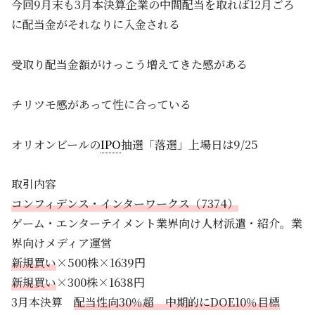
今回9月末も3月本決算企業の中間配当を取れば12月ごろ
に配当金がそれなりに入金される
受取り配当金額がけっこう増えてきた感がある
チリツモ感があって性に合っている
オリオンビールの
IPO
抽選「落選」上場日は9/25
取引内容
コンフィデンス・インターワークス（7374）
ゲーム・エンターテイメント業界向け人材派遣・紹介。業
界向けメディア運営
新規買い
×500株×1639円
新規買い
×300株×1638円
3月本決算
配当性向30％超 中期的にDOE10％目標