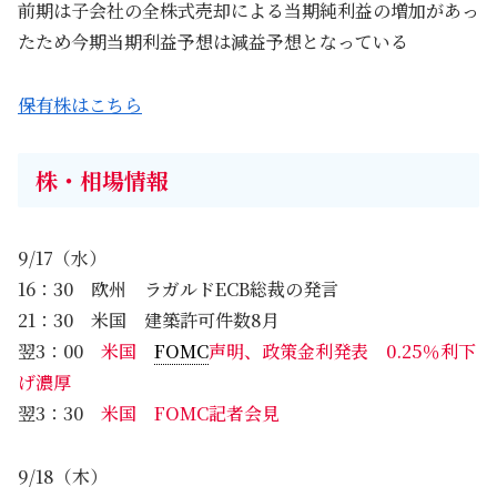
前期は子会社の全株式売却による当期純利益の増加があっ
たため今期当期利益予想は減益予想となっている
保有株はこちら
株・相場情報
9/17（水）
16：30 欧州 ラガルドECB総裁の発言
21：30 米国 建築許可件数8月
翌3：00
米国
FOMC
声明、政策金利発表 0.25％利下
げ濃厚
翌3：30
米国 FOMC記者会見
9/18（木）