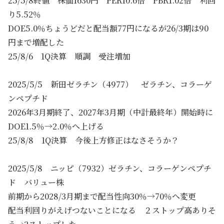
25/5/8終値 株価1630円 PER10.6倍 PBR1.02倍 利回
り5.52％
DOE5.0％ちょうどだと配当額77円になるが26/3期は90
円まで増配した
25/8/6 1Q決算 順調 受注増加
2025/5/5 新田ゼラチン（4977） ゼラチン、コラーゲ
ンペプチド
2026年3月期終了、2027年3月期（中計最終年）開始時に
DOE1.5％→2.0％へ上げる
25/8/8 1Q決算 今後上方修正はなさそうか？
2025/5/8 ニッピ（7932）ゼラチン、コラーゲンペプチ
ド バリュー株
前期から2028/3月期まで配当性向30％→70％へ変更
配当利回りがえげつないことになる ２ストップ高ありそ