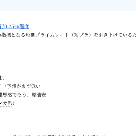
0.25%程度
の指標となる短期プライムレート（短プラ）を引き上げている
比）
6％→予想がまず低い
停滞思惑でそう、原油安
タカ派
）