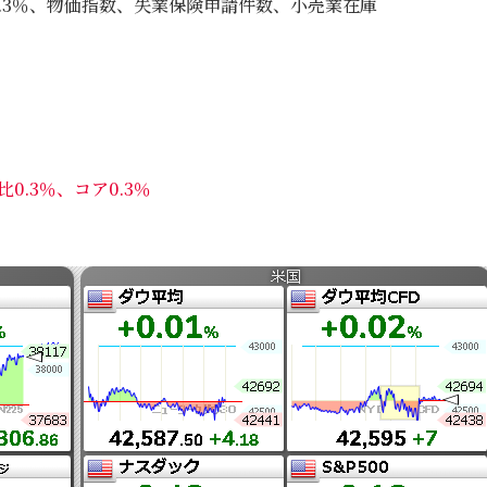
想2.3％、物価指数、失業保険申請件数、小売業在庫
0.3％、コア0.3％
）