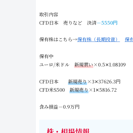
取引内容
CFD日本 売りなど 決済
－5550円
保有株はこちら→
保有株（長期投資）
保
保有中
ユーロ/米ドル
新規買い
×0.5✕1.08109
CFD日本
新規売り
×3✕37626.3円
CFD米S500
新規売り
×1✕5816.72
含み損益－0.9万円
株・相場情報