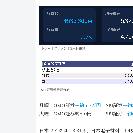
トレードアイランド3月収益額
SBI証券資産評価額
月曜：GMO証券
－約5.7万円
SBI証券
－約
火曜：GMO証券約+-0円 SBI証券
－約
日本マイクロ－3.31％、日本電子材料－1.4