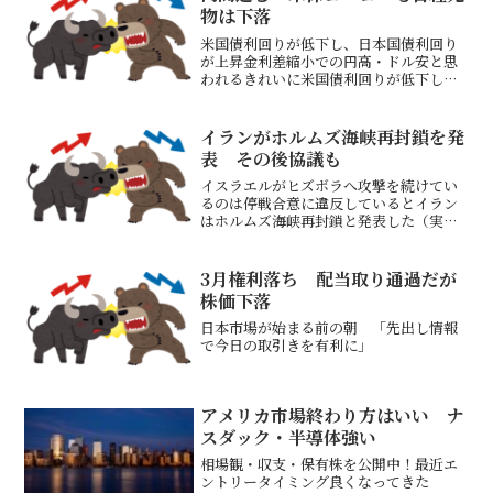
物は下落
米国債利回りが低下し、日本国債利回り
が上昇金利差縮小での円高・ドル安と思
われるきれいに米国債利回りが低下し日
本国債利回りが上昇している米指標が悪
かったから米国債が買われて利回りが低
下したと思われるが、この動きだと暴落
イランがホルムズ海峡再封鎖を発
はなさそうただ輸出日本株...
表 その後協議も
イスラエルがヒズボラへ攻撃を続けてい
るのは停戦合意に違反しているとイラン
はホルムズ海峡再封鎖と発表した（実際
に再封鎖されているかはわからない・タ
ンカーが行き来しているとポストあり）
イランが対米協議停止、トランプ氏の再
3月権利落ち 配当取り通過だが
攻撃警告で－ファルス 6...
株価下落
日本市場が始まる前の朝 「先出し情報
で今日の取引きを有利に」
アメリカ市場終わり方はいい ナ
スダック・半導体強い
相場観・収支・保有株を公開中！最近エ
ントリータイミング良くなってきた