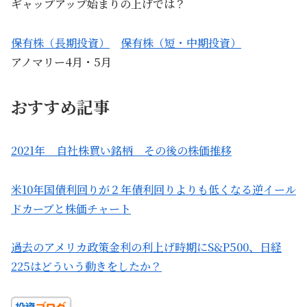
ギャップアップ始まりの上げでは？
保有株（長期投資）
保有株（短・中期投資）
アノマリー4月・5月
おすすめ記事
2021年 自社株買い銘柄 その後の株価推移
米10年国債利回りが２年債利回りよりも低くなる逆イール
ドカーブと株価チャート
過去のアメリカ政策金利の利上げ時期にS&P500、日経
225はどういう動きをしたか？