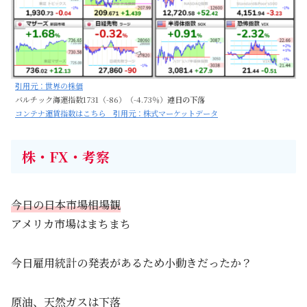
引用元：世界の株価
バルチック海運指数1731（-86）（-4.73％）
連日の下落
コンテナ運賃指数はこちら 引用元：株式マーケットデータ
株・FX・考察
今日の日本市場相場観
アメリカ市場はまちまち
今日雇用統計の発表があるため小動きだったか？
原油、天然ガスは下落