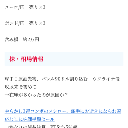
ユーロ/円 売り×3
ポンド/円 売り×3
含み損 約2万円
株・相場情報
ＷＴＩ原油先物、バレル90ドル割り込む－ウクライナ侵
攻以来で初めて
→在庫が多かったのが原因か？
やらかし3連コンボのスシロー、派手にお逝きになられ否
応なしに株価半額セール
→かなりの減益決算
PTS
で-5％超