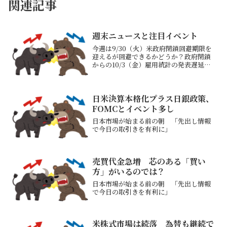
関連記事
週末ニュースと注目イベント
今週は9/30（火）米政府閉鎖回避期限を
迎えるが回避できるかどうか？政府閉鎖
からの10/3（金）雇用統計の発表遅延リ
スクありトランプ大統領が発動させた
「相互関税」が一審、二審で違憲判決
次の最高裁でも違憲判決となると米国政
府は相互関税により...
日米決算本格化プラス日銀政策、
FOMCとイベント多し
日本市場が始まる前の朝 「先出し情報
で今日の取引きを有利に」
売買代金急増 芯のある「買い
方」がいるのでは？
日本市場が始まる前の朝 「先出し情報
で今日の取引きを有利に」
米株式市場は続落 為替も継続で