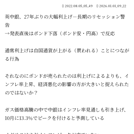
2022.08.05,05,49
2026.01.01,09,22
英中銀、27年ぶりの大幅利上げ－長期のリセッション警
告
→発表直後はポンド下落（ポンド安・円高）で反応
通常利上げは自国通貨が上がる（買われる）ことにつなが
る行為
それなのにポンドが売られたのは利上げによるよりも、イ
ンフレ率上昇、経済悪化の影響の方が大きいと捉えられた
のではないか？
ガス価格高騰の中で中銀はインフレ率見通しも引き上げ、
10月に13.3％でピークを付けると予測している