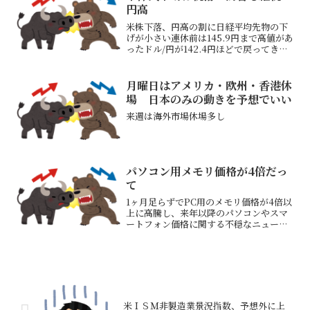
円高
米株下落、円高の割に日経平均先物の下
げが小さい連休前は145.9円まで高値があ
ったドル/円が142.4円ほどで戻ってきそ
う輸出株は厳しいと思うがどうか？日経
平均株価は7連騰中（2500円以上上昇
中）そろそろ下げるのでは？と思ってし
月曜日はアメリカ・欧州・香港休
まって少量...
場 日本のみの動きを予想でいい
来週は海外市場休場多し
パソコン用メモリ価格が4倍だっ
て
1ヶ月足らずでPC用のメモリ価格が4倍以
上に高騰し、来年以降のパソコンやスマ
ートフォン価格に関する不穏なニュース
が飛び交っています→早ければ12月中旬
から値上げ来年からはパソコン、スマホ
が値上がりしその後は当分値下がりはな
いとのことDRAM...
米ＩＳＭ非製造業景況指数、予想外に上