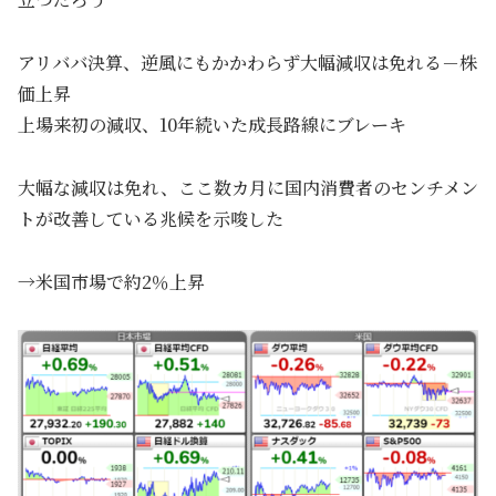
アリババ決算、逆風にもかかわらず大幅減収は免れる－株
価上昇
上場来初の減収、10年続いた成長路線にブレーキ
大幅な減収は免れ、ここ数カ月に国内消費者のセンチメン
トが改善している兆候を示唆した
→米国市場で約2％上昇